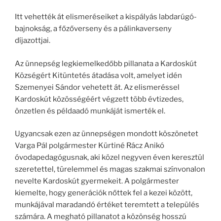
Itt vehették át elismeréseiket a kispályás labdarúgó-
bajnokság, a főzőverseny és a pálinkaverseny
díjazottjai.
Az ünnepség legkiemelkedőbb pillanata a Kardoskút
Községért Kitüntetés átadása volt, amelyet idén
Szemenyei Sándor vehetett át. Az elismeréssel
Kardoskút közösségéért végzett több évtizedes,
önzetlen és példaadó munkáját ismerték el.
Ugyancsak ezen az ünnepségen mondott köszönetet
Varga Pál polgármester Kürtiné Rácz Anikó
óvodapedagógusnak, aki közel negyven éven keresztül
szeretettel, türelemmel és magas szakmai színvonalon
nevelte Kardoskút gyermekeit. A polgármester
kiemelte, hogy generációk nőttek fel a kezei között,
munkájával maradandó értéket teremtett a település
számára. A megható pillanatot a közönség hosszú