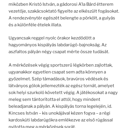
miközben Kristó István, a gádorosi A’la Bárd étterem
vezetője, szakácsoktató figyelte az elkészült fogásokat.
A rendezvénytér egészét belengte a pörkölt, a gulyás
és a különféle ételek illata.
Ugyancsak reggel nyolc órakor kezdődött a
hagyományos kispályás labdarúgó-bajnokság. Az
aszfaltos pályán négy csapat mérte össze tudását.
A mérkőzések végig sportszerű légkörben zajlottak,
ugyanakkor egyetlen csapat sem adta könnyen a
győzelmet. Szép támadások, bravúros védések és
látványos gólok jellemezték az egész tornát, amelyet
sok helyi szurkoló követett végig. A játékosokat a nagy
meleg sem tántorította el attól, hogy mindent
beleadjanak a pályán. A kispályás torna legelején, id.
Kincses István – kis unokájával kézen fogva – a régi
kardoskúti labdarúgókra emlékezve az első rúgással
nyitotta meg a mérkőzések sorát.