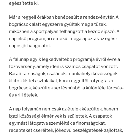
egészítette ki.
Már a reggeli órákban benépesült a rendezvénytér. A
bográcsok alatt egyszerre gyúltak meg a tüzek,
miközben a sportpályán felhangzott a kezdő sípszó. A
nap első programjai remekül megalapozták az egész
napos jó hangulatot.
A falunap egyik legkedveltebb programja évről évre a
főzőverseny, amely idén is számos csapatot vonzott.
Baráti társaságok, családok, munkahelyi közösségek
állították fel asztalaikat, kora reggeltől rotyogtak a
bográcsok, készültek sertéshúsból a különféle tárcsás-
és grill ételek.
A nap folyamán nemcsak az ételek készültek, hanem
igazi közösségi élmények is születtek. A csapatok
egymást látogatva szemlélték a finomságokat,
recepteket cseréltek, jókedvű beszélgetések zajlottak,