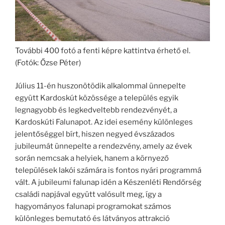
További 400 fotó a fenti képre kattintva érhető el.
(Fotók: Őzse Péter)
Július 11-én huszonötödik alkalommal ünnepelte
együtt Kardoskút közössége a település egyik
legnagyobb és legkedveltebb rendezvényét, a
Kardoskúti Falunapot. Az idei esemény különleges
jelentőséggel bírt, hiszen negyed évszázados
jubileumát ünnepelte a rendezvény, amely az évek
során nemcsak a helyiek, hanem a környező
települések lakói számára is fontos nyári programmá
vált. A jubileumi falunap idén a Készenléti Rendőrség
családi napjával együtt valósult meg, így a
hagyományos falunapi programokat számos
különleges bemutató és látványos attrakció