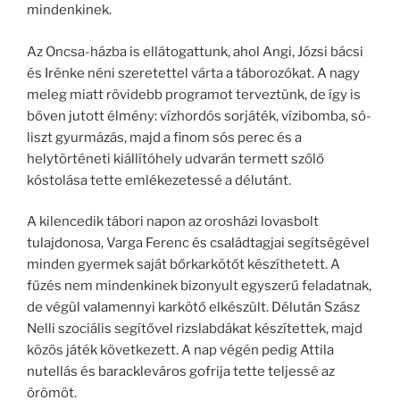
mindenkinek.
Az Oncsa-házba is ellátogattunk, ahol Angi, Józsi bácsi
és Irénke néni szeretettel várta a táborozókat. A nagy
meleg miatt rövidebb programot terveztünk, de így is
bőven jutott élmény: vízhordós sorjáték, vízibomba, só-
liszt gyurmázás, majd a finom sós perec és a
helytörténeti kiállítóhely udvarán termett szőlő
kóstolása tette emlékezetessé a délutánt.
A kilencedik tábori napon az orosházi lovasbolt
tulajdonosa, Varga Ferenc és családtagjai segítségével
minden gyermek saját bőrkarkötőt készíthetett. A
fűzés nem mindenkinek bizonyult egyszerű feladatnak,
de végül valamennyi karkötő elkészült. Délután Szász
Nelli szociális segítővel rizslabdákat készítettek, majd
közös játék következett. A nap végén pedig Attila
nutellás és barackleváros gofrija tette teljessé az
örömöt.