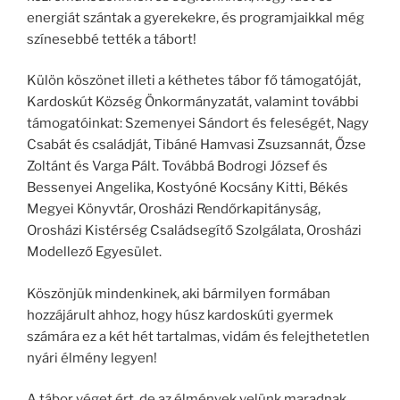
energiát szántak a gyerekekre, és programjaikkal még
színesebbé tették a tábort!
Külön köszönet illeti a kéthetes tábor fő támogatóját,
Kardoskút Község Önkormányzatát, valamint további
támogatóinkat: Szemenyei Sándort és feleségét, Nagy
Csabát és családját, Tibáné Hamvasi Zsuzsannát, Őzse
Zoltánt és Varga Pált. Továbbá Bodrogi József és
Bessenyei Angelika, Kostyóné Kocsány Kitti, Békés
Megyei Könyvtár, Orosházi Rendőrkapitányság,
Orosházi Kistérség Családsegítő Szolgálata, Orosházi
Modellező Egyesület.
Köszönjük mindenkinek, aki bármilyen formában
hozzájárult ahhoz, hogy húsz kardoskúti gyermek
számára ez a két hét tartalmas, vidám és felejthetetlen
nyári élmény legyen!
A tábor véget ért, de az élmények velünk maradnak.