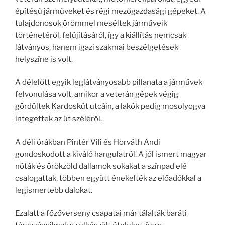
építésű járműveket és régi mezőgazdasági gépeket. A
tulajdonosok örömmel meséltek járműveik
történetéről, felújításáról, így a kiállítás nemcsak
látványos, hanem igazi szakmai beszélgetések
helyszíne is volt.
A délelőtt egyik leglátványosabb pillanata a járművek
felvonulása volt, amikor a veterán gépek végig
gördültek Kardoskút utcáin, a lakók pedig mosolyogva
integettek az út széléről.
A déli órákban Pintér Vili és Horváth Andi
gondoskodott a kiváló hangulatról. A jól ismert magyar
nóták és örökzöld dallamok sokakat a színpad elé
csalogattak, többen együtt énekelték az előadókkal a
legismertebb dalokat.
Ezalatt a főzőverseny csapatai már tálalták baráti