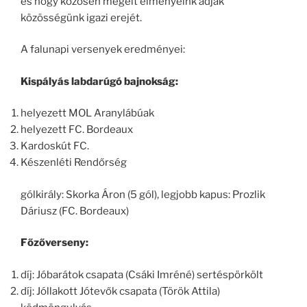
és hogy közösen megélt élményeink adják
közösségünk igazi erejét.
A falunapi versenyek eredményei:
Kispályás labdarúgó bajnokság:
helyezett MOL Aranylábúak
helyezett FC. Bordeaux
Kardoskút FC.
Készenléti Rendőrség
gólkirály: Skorka Áron (5 gól), legjobb kapus: Prozlik
Dáriusz (FC. Bordeaux)
Főzőverseny:
díj: Jóbarátok csapata (Csáki Imréné) sertéspörkölt
díj: Jóllakott Jótevők csapata (Török Attila)