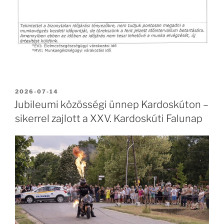
BEKÜLDVE:
2026-07-14
Jubileumi közösségi ünnep Kardoskúton –
sikerrel zajlott a XXV. Kardoskúti Falunap