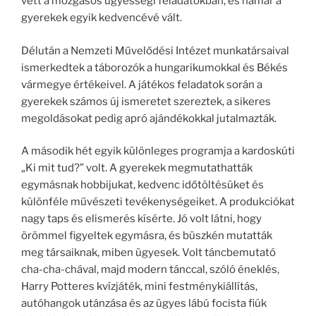
vett a mozgásos ügyességi feladatokban, és hamar a
gyerekek egyik kedvencévé vált.
Délután a Nemzeti Művelődési Intézet munkatársaival
ismerkedtek a táborozók a hungarikumokkal és Békés
vármegye értékeivel. A játékos feladatok során a
gyerekek számos új ismeretet szereztek, a sikeres
megoldásokat pedig apró ajándékokkal jutalmazták.
A második hét egyik különleges programja a kardoskúti
„Ki mit tud?” volt. A gyerekek megmutathatták
egymásnak hobbijukat, kedvenc időtöltésüket és
különféle művészeti tevékenységeiket. A produkciókat
nagy taps és elismerés kísérte. Jó volt látni, hogy
örömmel figyeltek egymásra, és büszkén mutatták
meg társaiknak, miben ügyesek. Volt táncbemutató
cha-cha-chával, majd modern tánccal, szóló éneklés,
Harry Potteres kvízjáték, mini festménykiállítás,
autóhangok utánzása és az ügyes lábú focista fiúk