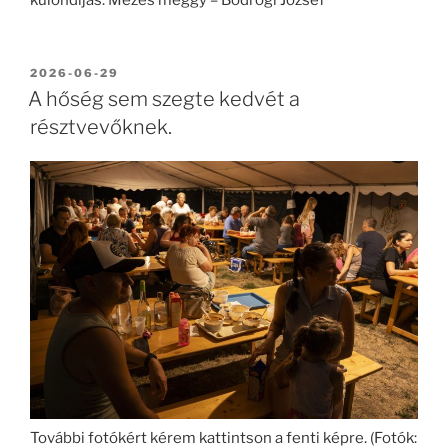
BEKÜLDVE:
2026-06-29
A hőség sem szegte kedvét a
résztvevőknek.
További fotókért kérem kattintson a fenti képre. (Fotók: