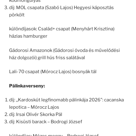
ködmöngulyás
díj: MOL csapata (Szabó Lajos) Hegyesi káposztás
pörkölt
különdíjasok: Család+ csapat (Menyhárt Krisztina)
házias hamburger
Gádorosi Amazonok (Gádorosi óvoda és művelődési
ház dolgozói) grill hús friss salátával
Lali-70 csapat (Mórocz Lajos) bosnyák tál
Pálinkaverseny:
díj: „Kardoskút legfinomabb pálinkája 2026”: cacanska
lepotica – Mórocz Lajos
díj: Irsai Olivér Skorka Pál
díj: Kisüsti barack – Bodrogi József
különdíjas: Mézes meggy – Bodrogi József