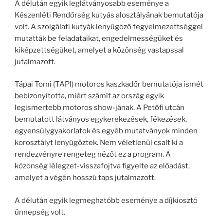
A délután egyik leglátványosabb eseménye a
Készenléti Rendőrség kutyás alosztályának bemutatója
volt. A szolgálati kutyák lenyűgöző fegyelmezettséggel
mutatták be feladataikat, engedelmességüket és
kiképzettségüket, amelyet a közönség vastapssal
jutalmazott.
Tápai Tomi (TAPI) motoros kaszkadőr bemutatója ismét
bebizonyította, miért számít az ország egyik
legismertebb motoros show-jának. A Petőfi utcán
bemutatott látványos egykerekezések, fékezések,
egyensúlygyakorlatok és egyéb mutatványok minden
korosztályt lenyűgöztek. Nem véletlenül csalt ki a
rendezvényre rengeteg nézőt ez a program. A
közönség lélegzet-visszafojtva figyelte az előadást,
amelyet a végén hosszú taps jutalmazott.
A délután egyik legmeghatóbb eseménye a díjkiosztó
ünnepség volt.