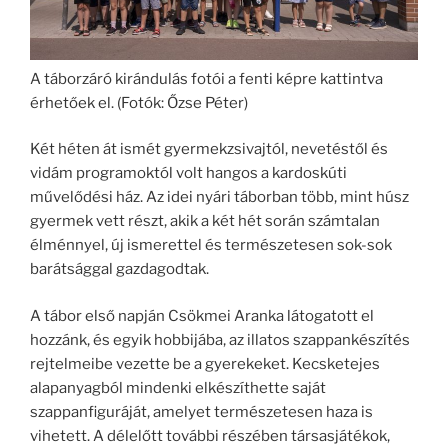
A táborzáró kirándulás fotói a fenti képre kattintva
érhetőek el. (Fotók: Őzse Péter)
Két héten át ismét gyermekzsivajtól, nevetéstől és
vidám programoktól volt hangos a kardoskúti
művelődési ház. Az idei nyári táborban több, mint húsz
gyermek vett részt, akik a két hét során számtalan
élménnyel, új ismerettel és természetesen sok-sok
barátsággal gazdagodtak.
A tábor első napján Csökmei Aranka látogatott el
hozzánk, és egyik hobbijába, az illatos szappankészítés
rejtelmeibe vezette be a gyerekeket. Kecsketejes
alapanyagból mindenki elkészíthette saját
szappanfiguráját, amelyet természetesen haza is
vihetett. A délelőtt további részében társasjátékok,