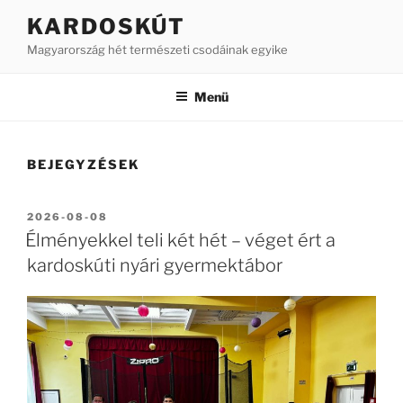
Tartalomhoz
KARDOSKÚT
Magyarország hét természeti csodáinak egyike
Menü
BEJEGYZÉSEK
BEKÜLDVE:
2026-08-08
Élményekkel teli két hét – véget ért a
kardoskúti nyári gyermektábor