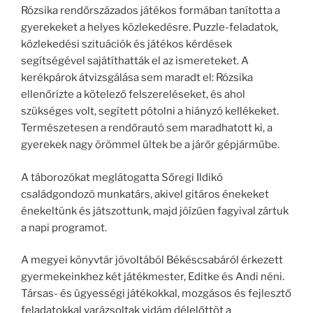
Rózsika rendőrszázados játékos formában tanította a
gyerekeket a helyes közlekedésre. Puzzle-feladatok,
közlekedési szituációk és játékos kérdések
segítségével sajátíthatták el az ismereteket. A
kerékpárok átvizsgálása sem maradt el: Rózsika
ellenőrizte a kötelező felszereléseket, és ahol
szükséges volt, segített pótolni a hiányzó kellékeket.
Természetesen a rendőrautó sem maradhatott ki, a
gyerekek nagy örömmel ültek be a járőr gépjárműbe.
A táborozókat meglátogatta Sőregi Ildikó
családgondozó munkatárs, akivel gitáros énekeket
énekeltünk és játszottunk, majd jóízűen fagyival zártuk
a napi programot.
A megyei könyvtár jóvoltából Békéscsabáról érkezett
gyermekeinkhez két játékmester, Editke és Andi néni.
Társas- és ügyességi játékokkal, mozgásos és fejlesztő
feladatokkal varázsoltak vidám délelőttöt a