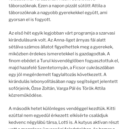
táborozóknak. Ezen a napon pizzát sütött Attila a
táborozóknak a nagyobb gyerekekkel együtt, ami
gyorsan el is fogyott.
Az első hét egyik legjobban várt programja a szarvasi
kirándulásunk volt. Az Anna-liget árnyas fái alatt
sétálva számos állatot figyelhettek meg a gyerekek,
miközben érdekes ismeretekkel is gazdagodtak. A
finom ebédet a Turul kisvendéglőben fogyasztottuk el,
majd hazafelé Szentetornyán, a Ficsor cukrászdában
egy jól megérdemelt fagylaltozás következett. A
kirándulás lebonyolításában nagy segítséget jelentett
sofőrjeink, Őzse Zoltán, Varga Pál és Török Attila
közreműködése.
A második hetet különleges vendéggel kezdtük. Kitti
ezúttal nem egyedül érkezett: elkísérte családjuk
kedvenc négylábú társa, Lotti is. A kutyus aktívan részt