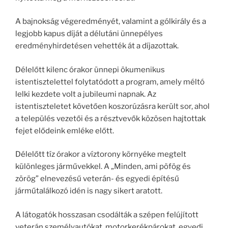
A bajnokság végeredményét, valamint a gólkirály és a
legjobb kapus díját a délutáni ünnepélyes
eredményhirdetésen vehették át a díjazottak.
Délelőtt kilenc órakor ünnepi ökumenikus
istentisztelettel folytatódott a program, amely méltó
lelki kezdete volt a jubileumi napnak. Az
istentiszteletet követően koszorúzásra került sor, ahol
a település vezetői és a résztvevők közösen hajtottak
fejet elődeink emléke előtt.
Délelőtt tíz órakor a víztorony környéke megtelt
különleges járművekkel. A „Minden, ami pöfög és
zörög” elnevezésű veterán- és egyedi építésű
járműtalálkozó idén is nagy sikert aratott.
A látogatók hosszasan csodálták a szépen felújított
veterán személyautókat, motorkerékpárokat, egyedi