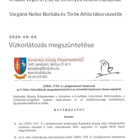
Vargáné Neller Borbála és Török Attila táborvezetők
BEKÜLDVE:
2026-08-06
Vízkorlátozás megszüntetése