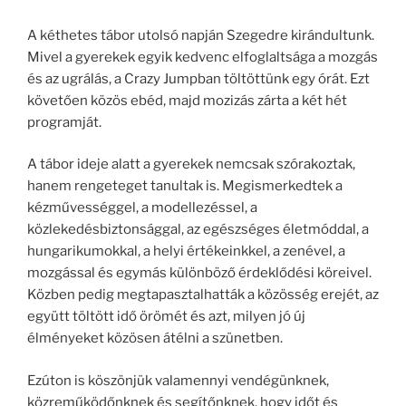
A kéthetes tábor utolsó napján Szegedre kirándultunk.
Mivel a gyerekek egyik kedvenc elfoglaltsága a mozgás
és az ugrálás, a Crazy Jumpban töltöttünk egy órát. Ezt
követően közös ebéd, majd mozizás zárta a két hét
programját.
A tábor ideje alatt a gyerekek nemcsak szórakoztak,
hanem rengeteget tanultak is. Megismerkedtek a
kézművességgel, a modellezéssel, a
közlekedésbiztonsággal, az egészséges életmóddal, a
hungarikumokkal, a helyi értékeinkkel, a zenével, a
mozgással és egymás különböző érdeklődési köreivel.
Közben pedig megtapasztalhatták a közösség erejét, az
együtt töltött idő örömét és azt, milyen jó új
élményeket közösen átélni a szünetben.
Ezúton is köszönjük valamennyi vendégünknek,
közreműködőnknek és segítőnknek, hogy időt és