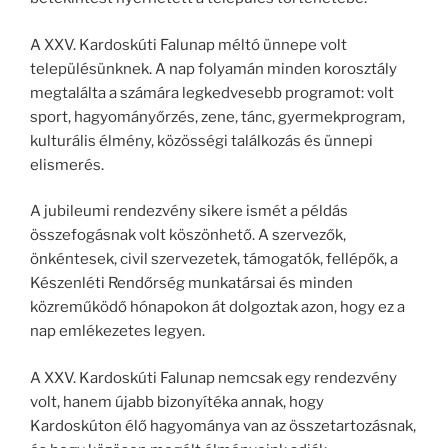
A XXV. Kardoskúti Falunap méltó ünnepe volt
településünknek. A nap folyamán minden korosztály
megtalálta a számára legkedvesebb programot: volt
sport, hagyományőrzés, zene, tánc, gyermekprogram,
kulturális élmény, közösségi találkozás és ünnepi
elismerés.
A jubileumi rendezvény sikere ismét a példás
összefogásnak volt köszönhető. A szervezők,
önkéntesek, civil szervezetek, támogatók, fellépők, a
Készenléti Rendőrség munkatársai és minden
közreműködő hónapokon át dolgoztak azon, hogy ez a
nap emlékezetes legyen.
A XXV. Kardoskúti Falunap nemcsak egy rendezvény
volt, hanem újabb bizonyítéka annak, hogy
Kardoskúton élő hagyománya van az összetartozásnak,