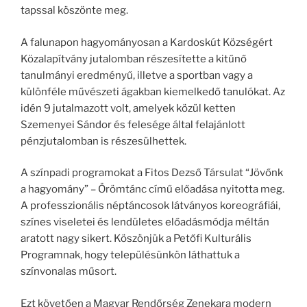
tapssal köszönte meg.
A falunapon hagyományosan a Kardoskút Községért
Közalapítvány jutalomban részesítette a kitűnő
tanulmányi eredményű, illetve a sportban vagy a
különféle művészeti ágakban kiemelkedő tanulókat. Az
idén 9 jutalmazott volt, amelyek közül ketten
Szemenyei Sándor és felesége által felajánlott
pénzjutalomban is részesülhettek.
A színpadi programokat a Fitos Dezső Társulat “Jövőnk
a hagyomány” – Örömtánc című előadása nyitotta meg.
A professzionális néptáncosok látványos koreográfiái,
színes viseletei és lendületes előadásmódja méltán
aratott nagy sikert. Köszönjük a Petőfi Kulturális
Programnak, hogy településünkön láthattuk a
színvonalas műsort.
Ezt követően a Magyar Rendőrség Zenekara modern