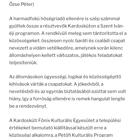
Őzse Péter)
A harmadfokú hőségriadó ellenére is szép számmal
gyűltek össze a résztvevők Kardoskúton a Szent Iván-
éji programon. A rendkívüli meleg sem tántorította el a
közösségeket: összesen nyolc baráti és családi csapat
nevezett a vidám vetélkedőre, amelynek során kilenc
állomáshelyen kellett változatos, játékos feladatokat
teljesíteniük.
Az állomásokon ügyességi, logikai és közösségépítő
kihívások várták a csapatokat. A jókedvből, a
nevetésből és az egymás biztatásából ezúttal sem volt
hiány, így a forróság ellenére is remek hangulat lengte
be a rendezvényt.
A Kardoskúti Főnix Kulturális Egyesület a települési
értékeket bemutató kiállítással készült erre a
közösségi alkalomra, a Petőfi Kulturális Program