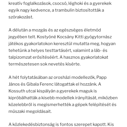
kreatív foglalkozások, csocsó, léghoki és a gyerekek
egyik nagy kedvence, a trambulin biztosították a
szórakozást.
A délután a mozgás és az egészséges életmód
jegyében telt. Kostyóné Kocsány Kitti gyógytornász
játékos gyakorlatokon keresztül mutatta meg, hogyan
tehetünk a helyes testtartásért, valamint a láb- és
talpizomzat erősítéséért. A hasznos gyakorlatokat
természetesen sok nevetés kísérte.
A hét folytatásában az orosházi modellezők, Papp
János és Gibala Ferenc látogattak el hozzánk. A
Kossuth utcai kispályán a gyerekek maguk is
kipróbálhatták a kisebb modellek irányítását, miközben
közelebbről is megismerhették a gépek felépítését és
műszaki megoldásait.
A közlekedésbiztonság is fontos szerepet kapott. Kis