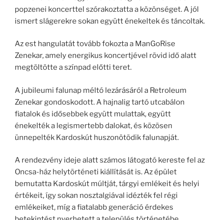
popzenei koncerttel szórakoztatta a közönséget. A jól
ismert slágerekre sokan együtt énekeltek és táncoltak.
Az est hangulatát tovább fokozta a ManGoRise
Zenekar, amely energikus koncertjével rövid idő alatt
megtöltötte a színpad előtti teret.
A jubileumi falunap méltó lezárásáról a Retroleum
Zenekar gondoskodott. A hajnalig tartó utcabálon
fiatalok és idősebbek együtt mulattak, együtt
énekelték a legismertebb dalokat, és közösen
ünnepelték Kardoskút huszonötödik falunapját.
A rendezvény ideje alatt számos látogató kereste fel az
Oncsa-ház helytörténeti kiállítását is. Az épület
bemutatta Kardoskút múltját, tárgyi emlékeit és helyi
értékeit, így sokan nosztalgiával idézték fel régi
emlékeiket, míg a fiatalabb generáció érdekes
betekintést nyerhetett a település történetébe.