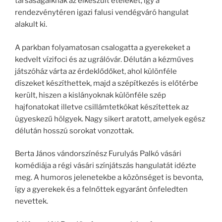
társaságaiknak az elkészült ételeket, így a
rendezvénytéren igazi falusi vendégváró hangulat
alakult ki.
A parkban folyamatosan csalogatta a gyerekeket a
kedvelt vízifoci és az ugrálóvár. Délután a kézműves
játszóház várta az érdeklődőket, ahol különféle
díszeket készíthettek, majd a szépítkezés is előtérbe
került, hiszen a kislányoknak különféle szép
hajfonatokat illetve csillámtetkókat készítettek az
ügyeskezű hölgyek. Nagy sikert aratott, amelyek egész
délután hosszú sorokat vonzottak.
Berta János vándorszínész Furulyás Palkó vásári
komédiája a régi vásári színjátszás hangulatát idézte
meg. A humoros jelenetekbe a közönséget is bevonta,
így a gyerekek és a felnőttek egyaránt önfeledten
nevettek.