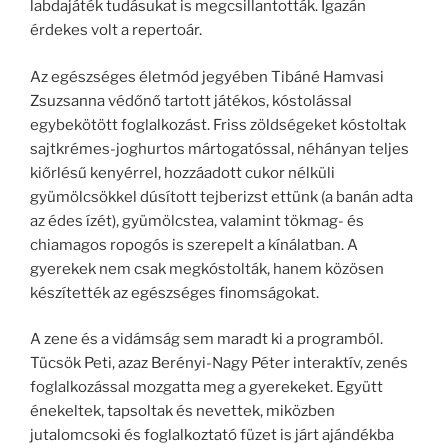
labdajáték tudásukat is megcsillantották. Igazán
érdekes volt a repertoár.
Az egészséges életmód jegyében Tibáné Hamvasi
Zsuzsanna védőnő tartott játékos, kóstolással
egybekötött foglalkozást. Friss zöldségeket kóstoltak
sajtkrémes-joghurtos mártogatóssal, néhányan teljes
kiőrlésű kenyérrel, hozzáadott cukor nélküli
gyümölcsökkel dúsított tejberizst ettünk (a banán adta
az édes ízét), gyümölcstea, valamint tökmag- és
chiamagos ropogós is szerepelt a kínálatban. A
gyerekek nem csak megkóstolták, hanem közösen
készítették az egészséges finomságokat.
A zene és a vidámság sem maradt ki a programból.
Tücsök Peti, azaz Berényi-Nagy Péter interaktív, zenés
foglalkozással mozgatta meg a gyerekeket. Együtt
énekeltek, tapsoltak és nevettek, miközben
jutalomcsoki és foglalkoztató füzet is járt ajándékba