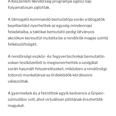
A Készenléti Rendőrség programjai egész nap
folyamatosan zajlottak.
A támogató kommandó bemutatója során a látogatók
bepillantást nyerhettek az egység mindennapi
feladataiba, a taktikai bemutató pedig látványos
akciókon keresztül mutatta be a rendőrök magas szintű
felkészültségét.
A rendőrségi eszköz- és fegyvertechnikai bemutatón
sokan testközelből is megismerhették a szolgálat
során használt felszereléseket, miközben a rendőrségi
toborzó munkatársai az érdeklődők kérdéseire
válaszoltak.
A gyermekek és a felnőttek egyik kedvence a Gripen-
szimulátor volt, ahol virtuálisan pilótának érezhették
magukat.