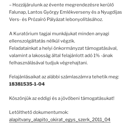
– Hozzájárulunk az évente megrendezésre kerülő
Falunap, Lantos György Emlékverseny és a Nyugdíjas
Vers- és Prózaíró Pályázat lebonyolításához.
A Kuratórium tagjai munkájukat minden anyagi
ellenszolgáltatás nélkül végzik.
Feladatainkat a helyi önkormányzat támogatásával,
valamint a lakosság által felajánlott adó 1% -ának
felhasználásával tudjuk végrehajtani.
Felajánlásaikat az alábbi számlaszámra tehetik meg:
18381535-1-04
Köszönjük az eddigi és a jövőbeni támogatásukat!
Letölthető dokumentumok:
alapitvany_alapito_okirat_egys_szerk_2011_04