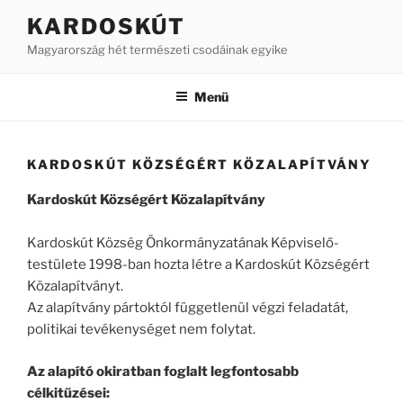
Tartalomhoz
KARDOSKÚT
Magyarország hét természeti csodáinak egyike
Menü
KARDOSKÚT KÖZSÉGÉRT KÖZALAPÍTVÁNY
Kardoskút Községért Közalapítvány
Kardoskút Község Önkormányzatának Képviselő-
testülete 1998-ban hozta létre a Kardoskút Községért
Közalapítványt.
Az alapítvány pártoktól függetlenül végzi feladatát,
politikai tevékenységet nem folytat.
Az alapító okiratban foglalt legfontosabb
célkitűzései: