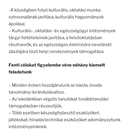
-A községben folyó kulturális, oktatási munka
színvonalának javítása, kulturális hagyományok
ápolása;
– Kulturális-, oktatási- és egészségügyi intézmények
tárgyi feltételeinek javítása, a felsőoktatásban
résztvevők, és az egészséges életmódra nevelését
zászlajára tűző helyi rendezvények támogatása.
Fenti célokat figyelembe véve néhány kiemelt
feladatunk
:
– Minden évben hozzájárulunk az iskola, óvoda
tanulmányi kirándulásaihoz.
– Az iskolánkban végzős tanulókat továbbtanulási
támogatásban részesítjük.
– Több esetben készségfejlesztő eszközöket,
játékokat, híradástechnikai eszközöket adományoztunk
intézményeinknek.