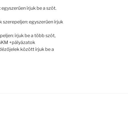
 egyszerűen írjuk be a szót.
 szerepeljen: egyszerűen írjuk
ljen: írjuk be a több szót,
 +GKM +pályázatok
dézőjelek között írjuk be a