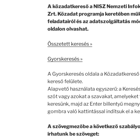
A közadatkereső a NISZ Nemzeti Info
Zrt. Közadat programja keretében mű
feladatairól és az adatszolgáltatás m
oldalon olvashat.
Összetett keresés »
Gyorskeresés »
A Gyorskeresés oldala a Közadatkereső
kereső felülete.
Alapvető használata egyszerű: a Keresé
szót vagy azokat a szavakat, amelyeket 
keresünk, majd az Enter billentyű megn
gombra való kattintással indítsuk el a ke
A szövegmezőbe a következő szabályok
írhatunk be szöveget: