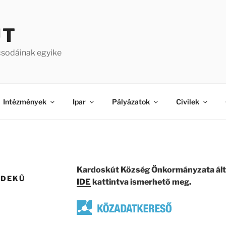
ÚT
csodáinak egyike
Intézmények
Ipar
Pályázatok
Civilek
Kardoskút Község Önkormányzata által
RDEKŰ
IDE
kattintva ismerhető meg.