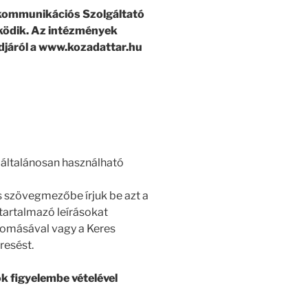
kommunikációs Szolgáltató
ködik. Az intézmények
ódjáról a www.kozadattar.hu
 általánosan használható
s szövegmezőbe írjuk be azt a
tartalmazó leírásokat
yomásával vagy a Keres
resést.
 figyelembe vételével