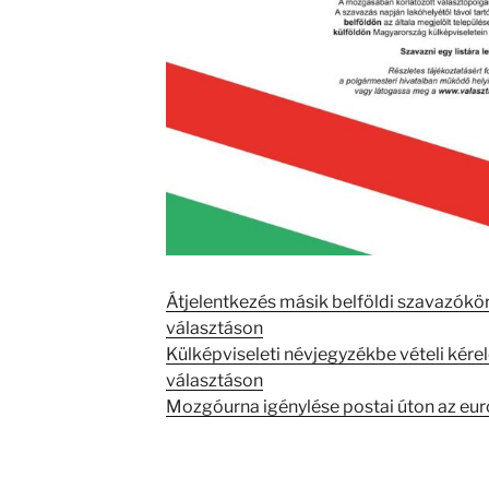
Átjelentkezés másik belföldi szavazókö
választáson
Külképviseleti névjegyzékbe vételi kére
választáson
Mozgóurna igénylése postai úton az eur