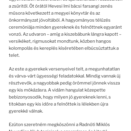
a zsűritől. Öt órától Hevesi Imi bácsi farsangi zenés
műsora következett a megyei könyvtár és az
önkormányzat jóvoltából. A hagyományos télűzés
ceremóniája minden gyereknek és felnőttnek egyaránt
vonzó. Az udvaron – amíg a kiszebábunk lángra kapott –
versikéket, rigmusokat mondtunk, közben hangos
kolompolás és kereplés kíséretében elbúcsúztattuk a
telet.
Az este a gyerekek versenyeivel telt, a megunhatatlan
és várva-várt ügyességi feladatokkal. Mindig vannak új
résztvevők, a nagyobbak pedig örömmel jönnek vissza
egy kis mókázásra. A vidám hangulat közepette
bebizonyosodik, hogy milyen jó gyereknek lenni, s
titokban egy kis időre a felnőttek is lélekben újra
gyerekké válnak.
Ezúton szeretném megköszönni a Radnóti Miklós