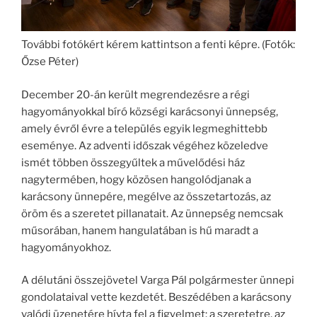
További fotókért kérem kattintson a fenti képre. (Fotók:
Őzse Péter)
December 20-án került megrendezésre a régi
hagyományokkal bíró községi karácsonyi ünnepség,
amely évről évre a település egyik legmeghittebb
eseménye. Az adventi időszak végéhez közeledve
ismét többen összegyűltek a művelődési ház
nagytermében, hogy közösen hangolódjanak a
karácsony ünnepére, megélve az összetartozás, az
öröm és a szeretet pillanatait. Az ünnepség nemcsak
műsorában, hanem hangulatában is hű maradt a
hagyományokhoz.
A délutáni összejövetel Varga Pál polgármester ünnepi
gondolataival vette kezdetét. Beszédében a karácsony
valódi üzenetére hívta fel a figyelmet: a szeretetre, az