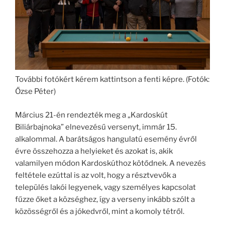
További fotókért kérem kattintson a fenti képre. (Fotók:
Őzse Péter)
Március 21-én rendezték meg a „Kardoskút
Biliárbajnoka” elnevezésű versenyt, immár 15.
alkalommal. A barátságos hangulatú esemény évről
évre összehozza a helyieket és azokat is, akik
valamilyen módon Kardoskúthoz kötődnek. A nevezés
feltétele ezúttal is az volt, hogy a résztvevők a
település lakói legyenek, vagy személyes kapcsolat
fűzze őket a községhez, így a verseny inkább szólt a
közösségről és a jókedvről, mint a komoly tétről.