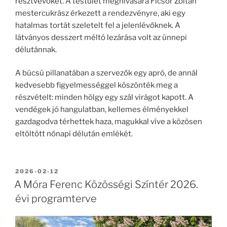
résztvevőket. A testület meghívására Ficsor Zoltán
mestercukrász érkezett a rendezvényre, aki egy
hatalmas tortát szeletelt fel a jelenlévőknek. A
látványos desszert méltó lezárása volt az ünnepi
délutánnak.
A búcsú pillanatában a szervezők egy apró, de annál
kedvesebb figyelmességgel köszönték meg a
részvételt: minden hölgy egy szál virágot kapott. A
vendégek jó hangulatban, kellemes élményekkel
gazdagodva térhettek haza, magukkal víve a közösen
eltöltött nőnapi délután emlékét.
BEKÜLDVE:
2026-02-12
A Móra Ferenc Közösségi Színtér 2026.
évi programterve