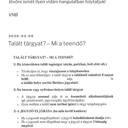
Jövőre ismét ilyen vidám hangulatban folytatjuk!
VNB
BEKÜLDVE:
2026-02-06
Talált tárgyat? – Mi a teendő?