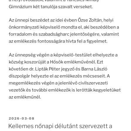
Gimnázium két tanulója szavalt verseket.
Az ünnepi beszédet az idei évben Őzse Zoltán, helyi
önkormányzati képviselő mondta el, aki beszédében a
forradalom és szabadságharc jelentőségére, valamint
az emlékezés fontosságára hívta fel a figyelmet.
Az ünnepség végén a képviselő-testület elhelyezte a
község koszorúját a Hősök emlékművénél. Ezt
követően dr. Lipták Péter jegyző és Barna László
díszpolgár helyezte el az emlékezés mécseseit. A
megemlékezés végén a jelenlévő civilszervezeti
vezetők és további emlékezők is lerótták kegyeletüket
az emlékműnél.
BEKÜLDVE:
2026-03-08
Kellemes nőnapi délutánt szervezett a