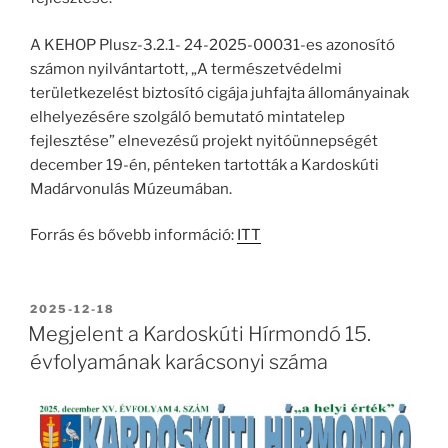
A KEHOP Plusz-3.2.1- 24-2025-00031-es azonosító
számon nyilvántartott, „A természetvédelmi
területkezelést biztosító cigája juhfajta állományainak
elhelyezésére szolgáló bemutató mintatelep
fejlesztése” elnevezésű projekt nyitóünnepségét
december 19-én, pénteken tartották a Kardoskúti
Madárvonulás Múzeumában.
Forrás és bővebb információ:
ITT
BEKÜLDVE:
2025-12-18
Megjelent a Kardoskúti Hírmondó 15.
évfolyamának karácsonyi száma