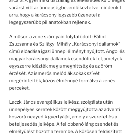
arcára. A gyermeki tisztaság és lelkesedés különleges
varázst vitt az ünnepségbe, emlékeztetve mindenkit
arra, hogy a karácsony legszebb üzenetei a
legegyszerűbb pillanatokban rejlenek.
A műsor a zene szárnyain folytatódott: Bálint
Zsuzsanna és Szilágyi Mihály „Karácsonyi dallamok”
című előadása igazi ünnepi élményt nyújtott. Angol és
magyar karácsonyi dallamok csendültek fel, amelyek
egyszerre idézték meg a meghittség és az öröm
érzését. Az ismerős melódiák sokak szívét
megérintették, közös élménnyé formálva a zenés
perceket.
Laczki János evangélikus lelkész, szolgálata után
ünnepélyes keretek között meggyújtotta az adventi
koszorú negyedik gyertyáját, amely a szeretet és a
beteljesedés jelképe. A fellobbanó láng csendet és
elmélyülést hozott a terembe. A közösen feldíszített