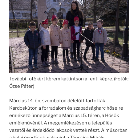
További fotókért kérem kattintson a fenti képre. (Fotók:
Őzse Péter)
Március 14-én, szombaton délelőtt tartották
Kardoskúton a forradalom és szabadságharc hőseire
emlékező ünnepséget a Március 15. téren, a Hősök
emlékművénél. A megemlékezésen a település
vezetői és érdeklődő lakosok vettek részt. A műsorban
a helyi óvodások, valamint a Táncsics Mihály