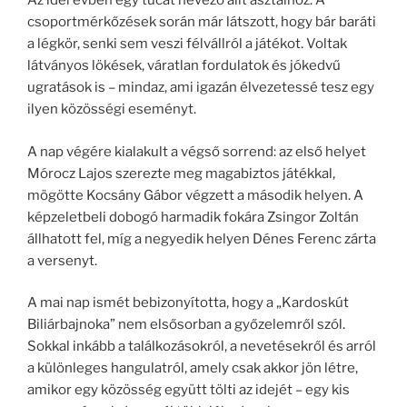
Az idei évben egy tucat nevező állt asztalhoz. A
csoportmérkőzések során már látszott, hogy bár baráti
a légkör, senki sem veszi félvállról a játékot. Voltak
látványos lökések, váratlan fordulatok és jókedvű
ugratások is – mindaz, ami igazán élvezetessé tesz egy
ilyen közösségi eseményt.
A nap végére kialakult a végső sorrend: az első helyet
Mórocz Lajos szerezte meg magabiztos játékkal,
mögötte Kocsány Gábor végzett a második helyen. A
képzeletbeli dobogó harmadik fokára Zsingor Zoltán
állhatott fel, míg a negyedik helyen Dénes Ferenc zárta
a versenyt.
A mai nap ismét bebizonyította, hogy a „Kardoskút
Biliárbajnoka” nem elsősorban a győzelemről szól.
Sokkal inkább a találkozásokról, a nevetésekről és arról
a különleges hangulatról, amely csak akkor jön létre,
amikor egy közösség együtt tölti az idejét – egy kis