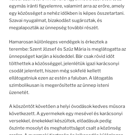
egymás iránti figyelemre, valamint arra az erőre, amely
egy közösséget a nehéz időkben is képes összetartani.
Szavai nyugalmat, bizakodást sugároztak, és
megalapozták az ünnepség további részét.
Hamarosan különleges vendégek is érkeztek a
terembe: Szent József és Szűz Mária is meglátogatta az
ünnepséget karján a kisdeddel. Bár csak rövid időt
tölthettek a közösséggel, jelenlétük igazi karácsonyi
csodát jelentett, hiszen még sokfelé kellett
ellátogatniuk ezen az estén a faluban. A látogatás
szimbolikusan is megerősítette az ünnep isteni
üzenetét.
A köszöntőt követően a helyi óvodások kedves műsora
következett. A gyermekek egy mesével és karácsonyi
versekkel, énekekkel készültek, előadásuk pedig
őszinte mosolyt és meghatottságot csalt a közönség