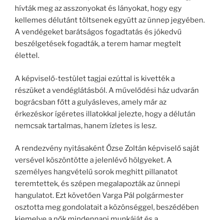
hívták meg az asszonyokat és lányokat, hogy egy
kellemes délutánt töltsenek együtt az ünnep jegyében.
A vendégeket barátságos fogadtatás és jókedvű
beszélgetések fogadták, a terem hamar megtelt
élettel.
A képviselő-testület tagjai ezúttal is kivették a
részüket a vendéglátásból. A művelődési ház udvarán
bográcsban főtt a gulyásleves, amely már az
érkezéskor ígéretes illatokkal jelezte, hogy a délután
nemcsak tartalmas, hanem ízletes is lesz.
A rendezvény nyitásaként Őzse Zoltán képviselő saját
versével köszöntötte a jelenlévő hölgyeket. A
személyes hangvételű sorok meghitt pillanatot
teremtettek, és szépen megalapozták az ünnepi
hangulatot. Ezt követően Varga Pál polgármester
osztotta meg gondolatait a közönséggel, beszédében
kiemelve a nők mindennapi munkáját és a