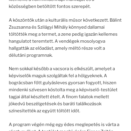
közösségben betöltött fontos szerepét.
A köszöntők után a kulturális műsor következett. Bálint
Zsuzsanna és Szilágyi Mihály könnyed dallamai
töltötték meg a termet, a zene pedig igazán kellemes
hangulatot teremtett. A vendégek mosolyogva
hallgatták az előadást, amely méltó része volt a
délutáni programnak.
Nem sokkal később a vacsora is elkészült, amelyet a
képviselők maguk szolgáltak fel a hölgyeknek. A
bográcsban főtt gulyásleves gyorsan fogyott, hiszen
mindenki szívesen kóstolta meg a képviselő-testület
tagjai által készített ételt. A finom falatok mellett
jókedvű beszélgetések és baráti találkozások
színesítették az együtt töltött időt.
A program végén még egy édes meglepetés is várta a