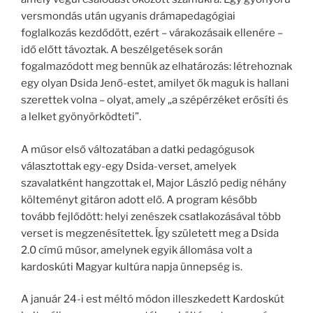
versmondás után ugyanis drámapedagógiai
foglalkozás kezdődött, ezért – várakozásaik ellenére –
idő előtt távoztak. A beszélgetések során
fogalmazódott meg bennük az elhatározás: létrehoznak
egy olyan Dsida Jenő-estet, amilyet ők maguk is hallani
szerettek volna – olyat, amely „a szépérzéket erősíti és
a lelket gyönyörködteti”.
A műsor első változatában a datki pedagógusok
választottak egy-egy Dsida-verset, amelyek
szavalatként hangzottak el, Major László pedig néhány
költeményt gitáron adott elő. A program később
tovább fejlődött: helyi zenészek csatlakozásával több
verset is megzenésítettek. Így született meg a Dsida
2.0 című műsor, amelynek egyik állomása volt a
kardoskúti Magyar kultúra napja ünnepség is.
A január 24-i est méltó módon illeszkedett Kardoskút