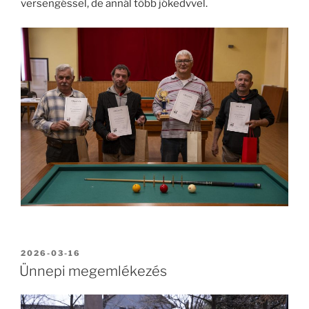
versengéssel, de annál több jókedvvel.
BEKÜLDVE:
2026-03-16
Ünnepi megemlékezés