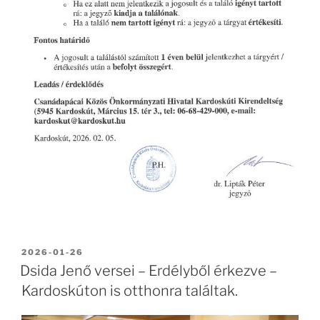
BEKÜLDVE:
2026-01-26
Dsida Jenő versei – Erdélyből érkezve –
Kardoskúton is otthonra találtak.