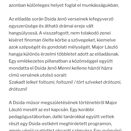
azonban különleges helyet foglal el munkásságukban.
Az előadás során Dsida Jenő verseinek lefegyverző
egyszerűsége és átható drámai ereje vált
hangsúlyossá. A visszafogott, nem tolakodó zenei
kíséret finoman ölelte körbe a szövegeket, kiemelve
azok szépségét és gondolati mélységét. Major László
hangja különös érzelmi többletet adott az előadásnak.
Egy emlékezetes pillanatban a közönséggel együtt
mondatta el Dsida Jenő
Menni kellene házról házra
című versének utolsó sorait:
Szakadt lelket foltozni, foltozni! / tört szíveket drótozni,
drótozni!
A Dsida-műsor megszületésének történetéről Major
László mesélt az est kapcsán. Egy korábbi
pedagógustáborban, datki tanárokkal együtt vettek
részt egy Dsida-estként meghirdetett programon,
amely végül csalódást okozott számukra. Egy gyönyörű