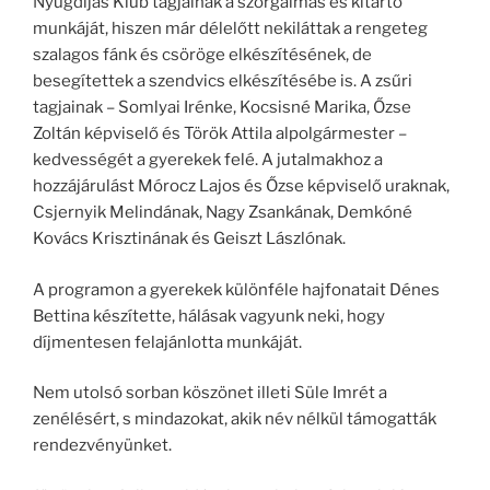
Nyugdíjas Klub tagjainak a szorgalmas és kitartó
munkáját, hiszen már délelőtt nekiláttak a rengeteg
szalagos fánk és csöröge elkészítésének, de
besegítettek a szendvics elkészítésébe is. A zsűri
tagjainak – Somlyai Irénke, Kocsisné Marika, Őzse
Zoltán képviselő és Török Attila alpolgármester –
kedvességét a gyerekek felé. A jutalmakhoz a
hozzájárulást Mórocz Lajos és Őzse képviselő uraknak,
Csjernyik Melindának, Nagy Zsankának, Demkóné
Kovács Krisztinának és Geiszt Lászlónak.
A programon a gyerekek különféle hajfonatait Dénes
Bettina készítette, hálásak vagyunk neki, hogy
díjmentesen felajánlotta munkáját.
Nem utolsó sorban köszönet illeti Süle Imrét a
zenélésért, s mindazokat, akik név nélkül támogatták
rendezvényünket.