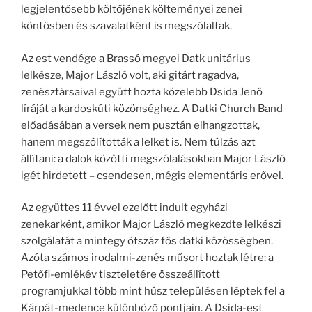
legjelentősebb költőjének költeményei zenei
köntösben és szavalatként is megszólaltak.
Az est vendége a Brassó megyei Datk unitárius
lelkésze, Major László volt, aki gitárt ragadva,
zenésztársaival együtt hozta közelebb Dsida Jenő
líráját a kardoskúti közönséghez. A Datki Church Band
előadásában a versek nem pusztán elhangzottak,
hanem megszólították a lelket is. Nem túlzás azt
állítani: a dalok közötti megszólalásokban Major László
igét hirdetett – csendesen, mégis elementáris erővel.
Az együttes 11 évvel ezelőtt indult egyházi
zenekarként, amikor Major László megkezdte lelkészi
szolgálatát a mintegy ötszáz fős datki közösségben.
Azóta számos irodalmi-zenés műsort hoztak létre: a
Petőfi-emlékév tiszteletére összeállított
programjukkal több mint húsz településen léptek fel a
Kárpát-medence különböző pontjain. A Dsida-est