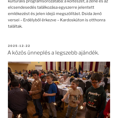
kulturális programsorozatába: a költészet, a zene és az
elcsendesedés találkozása egyszerre jelentett
emlékezést és jelen idejű megszólítást. Dsida Jenő
versei – Erdélyből érkezve – Kardoskúton is otthonra
találtak.
BEKÜLDVE:
2025-12-22
A közös ünneplés a legszebb ajándék.