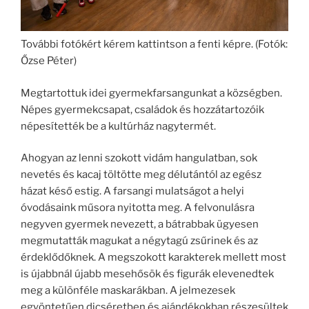
További fotókért kérem kattintson a fenti képre. (Fotók:
Őzse Péter)
Megtartottuk idei gyermekfarsangunkat a községben.
Népes gyermekcsapat, családok és hozzátartozóik
népesítették be a kultúrház nagytermét.
Ahogyan az lenni szokott vidám hangulatban, sok
nevetés és kacaj töltötte meg délutántól az egész
házat késő estig. A farsangi mulatságot a helyi
óvodásaink műsora nyitotta meg. A felvonulásra
negyven gyermek nevezett, a bátrabbak ügyesen
megmutatták magukat a négytagú zsűrinek és az
érdeklődőknek. A megszokott karakterek mellett most
is újabbnál újabb mesehősök és figurák elevenedtek
meg a különféle maskarákban. A jelmezesek
egyöntetűen dicséretben és ajándékokban részesültek