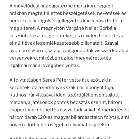
A művelődési ház nagyterme már a kora reggeli
órákban megtelt élettel: beszélgetések, nevetések és
persze a biliárdgolyók jellegzetes koccanása töltötte
meg a teret. A megnyitón Vargáné Neller Borbála
köszöntötte a megjelenteket, és röviden felidézte az
elmúlt évek legemlékezetesebb pillanatait. Szavai
nyomán sokan nosztalgiával gondoltak vissza a korábbi
versenyekre, miközben az idei megmérettetés
izgalmai már a levegőben voltak.
A folytatásban Seres Péter vette át a szót, aki a
kezdetek óta a versenyek szakmai lebonyolítója.
Rutinos irányításával idén is gördülékenyen zajlott
minden, a játékosok pontos beosztás szerint, három
csoportban mérhették össze tudásukat. A mérkőzések
három darab 120-as magyar biliárdasztalon folytak, ami
bőven adott lehetőséget a folyamatos játékra.