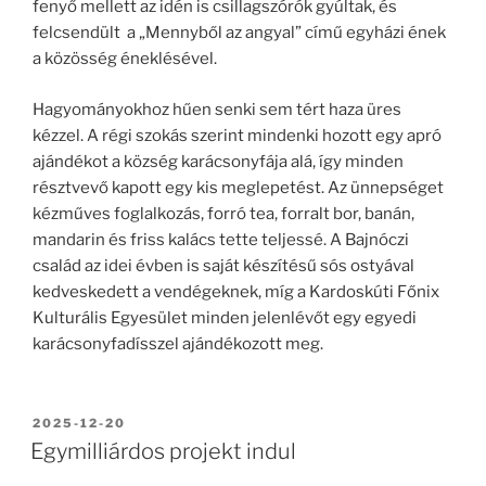
fenyő mellett az idén is csillagszórók gyúltak, és
felcsendült a „Mennyből az angyal” című egyházi ének
a közösség éneklésével.
Hagyományokhoz hűen senki sem tért haza üres
kézzel. A régi szokás szerint mindenki hozott egy apró
ajándékot a község karácsonyfája alá, így minden
résztvevő kapott egy kis meglepetést. Az ünnepséget
kézműves foglalkozás, forró tea, forralt bor, banán,
mandarin és friss kalács tette teljessé. A Bajnóczi
család az idei évben is saját készítésű sós ostyával
kedveskedett a vendégeknek, míg a Kardoskúti Főnix
Kulturális Egyesület minden jelenlévőt egy egyedi
karácsonyfadísszel ajándékozott meg.
BEKÜLDVE:
2025-12-20
Egymilliárdos projekt indul