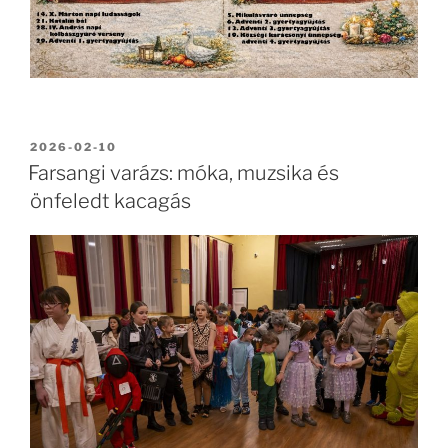
BEKÜLDVE:
2026-02-10
Farsangi varázs: móka, muzsika és
önfeledt kacagás