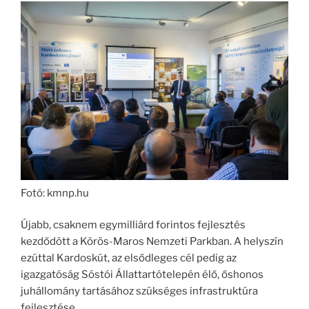
Fotó: kmnp.hu
Újabb, csaknem egymilliárd forintos fejlesztés
kezdődött a Körös-Maros Nemzeti Parkban. A helyszín
ezúttal Kardoskút, az elsődleges cél pedig az
igazgatóság Sóstói Állattartótelepén élő, őshonos
juhállomány tartásához szükséges infrastruktúra
fejlesztése.