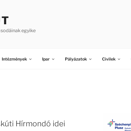
ÚT
csodáinak egyike
Intézmények
Ipar
Pályázatok
Civilek
kúti Hírmondó idei