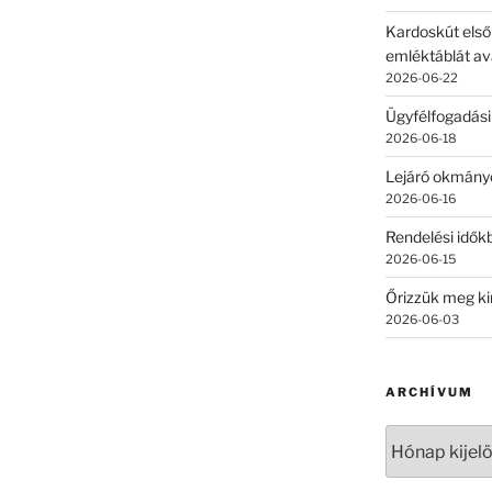
Kardoskút első
emléktáblát av
2026-06-22
Ügyfélfogadási
2026-06-18
Lejáró okmány
2026-06-16
Rendelési időkb
2026-06-15
Őrizzük meg ki
2026-06-03
ARCHÍVUM
Archívum