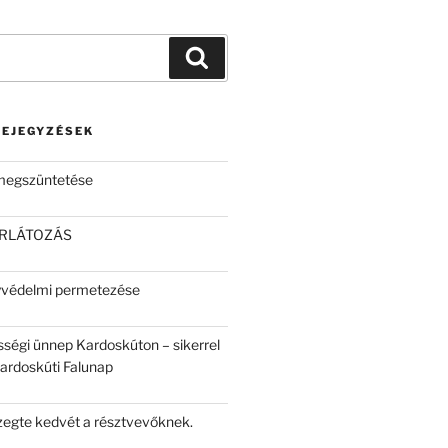
Keresés
BEJEGYZÉSEK
 megszüntetése
ORLÁTOZÁS
yvédelmi permetezése
sségi ünnep Kardoskúton – sikerrel
Kardoskúti Falunap
egte kedvét a résztvevőknek.