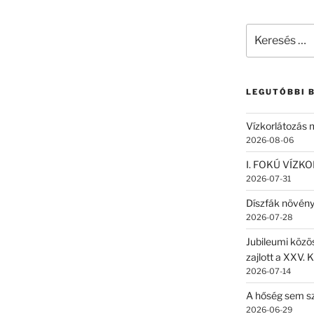
Keresés
a
következő
kifejezésre:
LEGUTÓBBI 
Vízkorlátozás
2026-08-06
I. FOKÚ VÍZK
2026-07-31
Díszfák növén
2026-07-28
Jubileumi közö
zajlott a XXV. 
2026-07-14
A hőség sem sz
2026-06-29