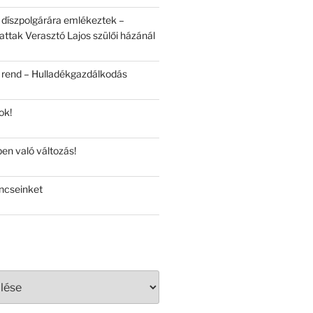
 díszpolgárára emlékeztek –
attak Verasztó Lajos szülői házánál
 rend – Hulladékgazdálkodás
ok!
en való változás!
ncseinket