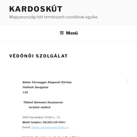
Tartalomhoz
KARDOSKÚT
Magyarország hét természeti csodáinak egyike
Menü
VÉDŐNŐI SZOLGÁLAT