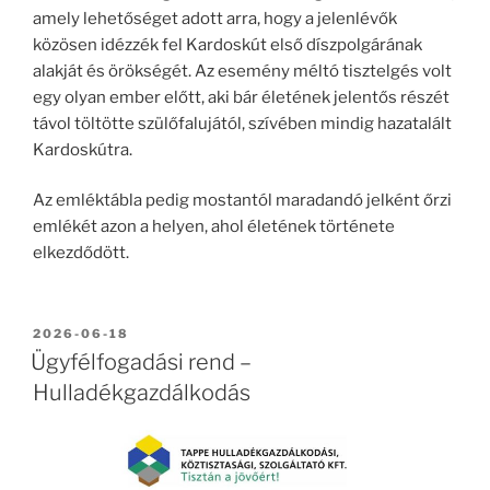
amely lehetőséget adott arra, hogy a jelenlévők
közösen idézzék fel Kardoskút első díszpolgárának
alakját és örökségét. Az esemény méltó tisztelgés volt
egy olyan ember előtt, aki bár életének jelentős részét
távol töltötte szülőfalujától, szívében mindig hazatalált
Kardoskútra.
Az emléktábla pedig mostantól maradandó jelként őrzi
emlékét azon a helyen, ahol életének története
elkezdődött.
BEKÜLDVE:
2026-06-18
Ügyfélfogadási rend –
Hulladékgazdálkodás