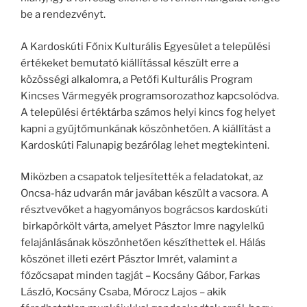
be a rendezvényt.
A Kardoskúti Főnix Kulturális Egyesület a települési
értékeket bemutató kiállítással készült erre a
közösségi alkalomra, a Petőfi Kulturális Program
Kincses Vármegyék programsorozathoz kapcsolódva.
A települési értéktárba számos helyi kincs fog helyet
kapni a gyűjtőmunkának köszönhetően. A kiállítást a
Kardoskúti Falunapig bezárólag lehet megtekinteni.
Miközben a csapatok teljesítették a feladatokat, az
Oncsa-ház udvarán már javában készült a vacsora. A
résztvevőket a hagyományos bográcsos kardoskúti
birkapörkölt várta, amelyet Pásztor Imre nagylelkű
felajánlásának köszönhetően készíthettek el. Hálás
köszönet illeti ezért Pásztor Imrét, valamint a
főzőcsapat minden tagját – Kocsány Gábor, Farkas
László, Kocsány Csaba, Mórocz Lajos – akik