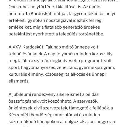
Oncsa-ház helytörténeti kiállítását is. Az épület
bemutatta Kardoskút múltját, tárgyi emlékeit és helyi
értékeit, így sokan nosztalgiával idézték fel régi
emlékeiket, míg a fiatalabb generáció érdekes
betekintést nyerhetett a település történetébe.
A XXV. Kardoskúti Falunap méltó ünnepe volt
településünknek. A nap folyamán minden korosztály
megtalálta a számára legkedvesebb programot: volt
sport, hagyományőrzés, zene, tánc, gyermekprogram,
kulturális élmény, közösségi találkozás és ünnepi
elismerés.
A jubileumi rendezvény sikere ismét a példás
összefogásnak volt köszönhető. A szervezők,
önkéntesek, civil szervezetek, támogatók, fellépők, a
Készenléti Rendőrség munkatársai és minden
közreműködő hónapokon át dolgoztak azon, hogy ez a