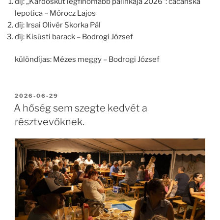
díj: „Kardoskút legfinomabb pálinkája 2026”: cacanska
lepotica – Mórocz Lajos
díj: Irsai Olivér Skorka Pál
díj: Kisüsti barack – Bodrogi József
különdíjas: Mézes meggy – Bodrogi József
BEKÜLDVE:
2026-06-29
A hőség sem szegte kedvét a
résztvevőknek.