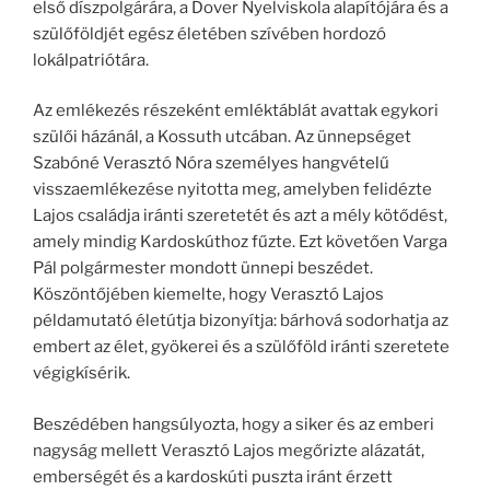
első díszpolgárára, a Dover Nyelviskola alapítójára és a
szülőföldjét egész életében szívében hordozó
lokálpatriótára.
Az emlékezés részeként emléktáblát avattak egykori
szülői házánál, a Kossuth utcában. Az ünnepséget
Szabóné Verasztó Nóra személyes hangvételű
visszaemlékezése nyitotta meg, amelyben felidézte
Lajos családja iránti szeretetét és azt a mély kötődést,
amely mindig Kardoskúthoz fűzte. Ezt követően Varga
Pál polgármester mondott ünnepi beszédet.
Köszöntőjében kiemelte, hogy Verasztó Lajos
példamutató életútja bizonyítja: bárhová sodorhatja az
embert az élet, gyökerei és a szülőföld iránti szeretete
végigkísérik.
Beszédében hangsúlyozta, hogy a siker és az emberi
nagyság mellett Verasztó Lajos megőrizte alázatát,
emberségét és a kardoskúti puszta iránt érzett