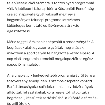
települések lakói számára is fontos nyári programmá
vált. A jubileumi falunap idén a Készenléti Rendőrség
családi napjával együtt valósult meg, így a
hagyományos falunapi programokat számos
különleges bemutató és látványos attrakció
egészítette ki.
Már a reggeli órákban benépesült a rendezvénytér. A
bográcsok alatt egyszerre gyúltak meg a tüzek,
miközben a sportpályán felhangzott a kezdő sípszó. A
nap első programjai remekül megalapozták az egész
napos jó hangulatot.
A falunap egyik legkedveltebb programja évről évre a
főzőverseny, amely idén is számos csapatot vonzott.
Baráti társaságok, családok, munkahelyi közösségek
állították fel asztalaikat, kora reggeltől rotyogtak a
bográcsok, készültek sertéshúsból a különféle tárcsás-
és grill ételek.