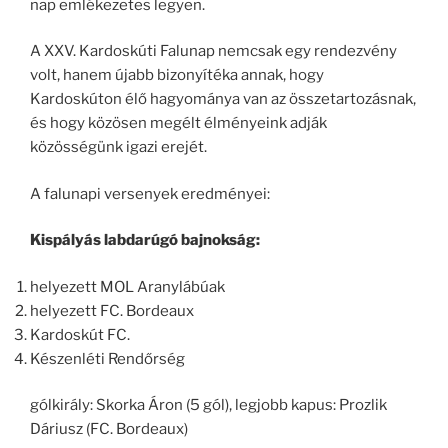
nap emlékezetes legyen.
A XXV. Kardoskúti Falunap nemcsak egy rendezvény
volt, hanem újabb bizonyítéka annak, hogy
Kardoskúton élő hagyománya van az összetartozásnak,
és hogy közösen megélt élményeink adják
közösségünk igazi erejét.
A falunapi versenyek eredményei:
Kispályás labdarúgó bajnokság:
helyezett MOL Aranylábúak
helyezett FC. Bordeaux
Kardoskút FC.
Készenléti Rendőrség
gólkirály: Skorka Áron (5 gól), legjobb kapus: Prozlik
Dáriusz (FC. Bordeaux)