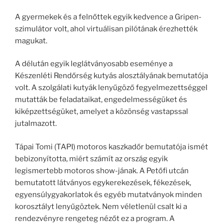
A gyermekek és a felnőttek egyik kedvence a Gripen-
szimulátor volt, ahol virtuálisan pilótának érezhették
magukat.
A délután egyik leglátványosabb eseménye a
Készenléti Rendőrség kutyás alosztályának bemutatója
volt. A szolgálati kutyák lenyűgöző fegyelmezettséggel
mutatták be feladataikat, engedelmességüket és
kiképzettségüket, amelyet a közönség vastapssal
jutalmazott.
Tápai Tomi (TAPI) motoros kaszkadőr bemutatója ismét
bebizonyította, miért számít az ország egyik
legismertebb motoros show-jának. A Petőfi utcán
bemutatott látványos egykerekezések, fékezések,
egyensúlygyakorlatok és egyéb mutatványok minden
korosztályt lenyűgöztek. Nem véletlenül csalt ki a
rendezvényre rengeteg nézőt ez a program. A