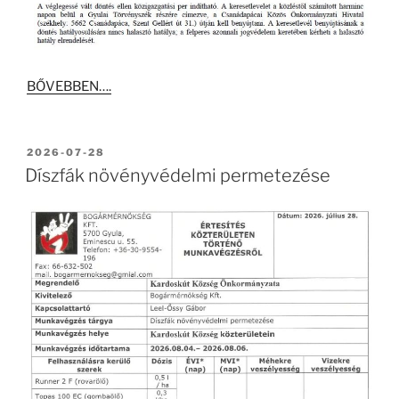
BŐVEBBEN….
BEKÜLDVE:
2026-07-28
Díszfák növényvédelmi permetezése