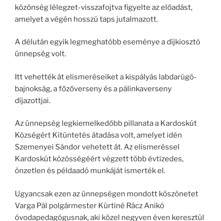
közönség lélegzet-visszafojtva figyelte az előadást,
amelyet a végén hosszú taps jutalmazott.
A délután egyik legmeghatóbb eseménye a díjkiosztó
ünnepség volt.
Itt vehették át elismeréseiket a kispályás labdarúgó-
bajnokság, a főzőverseny és a pálinkaverseny
díjazottjai.
Az ünnepség legkiemelkedőbb pillanata a Kardoskút
Községért Kitüntetés átadása volt, amelyet idén
Szemenyei Sándor vehetett át. Az elismeréssel
Kardoskút közösségéért végzett több évtizedes,
önzetlen és példaadó munkáját ismerték el.
Ugyancsak ezen az ünnepségen mondott köszönetet
Varga Pál polgármester Kürtiné Rácz Anikó
óvodapedagógusnak, aki közel negyven éven keresztül