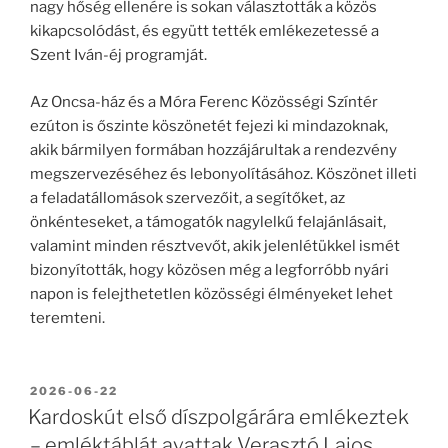
nagy hőség ellenére is sokan választották a közös
kikapcsolódást, és együtt tették emlékezetessé a
Szent Iván-éj programját.
Az Oncsa-ház és a Móra Ferenc Közösségi Színtér
ezúton is őszinte köszönetét fejezi ki mindazoknak,
akik bármilyen formában hozzájárultak a rendezvény
megszervezéséhez és lebonyolításához. Köszönet illeti
a feladatállomások szervezőit, a segítőket, az
önkénteseket, a támogatók nagylelkű felajánlásait,
valamint minden résztvevőt, akik jelenlétükkel ismét
bizonyították, hogy közösen még a legforróbb nyári
napon is felejthetetlen közösségi élményeket lehet
teremteni.
BEKÜLDVE:
2026-06-22
Kardoskút első díszpolgárára emlékeztek
– emléktáblát avattak Verasztó Lajos