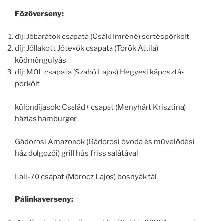
Főzőverseny:
díj: Jóbarátok csapata (Csáki Imréné) sertéspörkölt
díj: Jóllakott Jótevők csapata (Török Attila)
ködmöngulyás
díj: MOL csapata (Szabó Lajos) Hegyesi káposztás
pörkölt
különdíjasok: Család+ csapat (Menyhárt Krisztina)
házias hamburger
Gádorosi Amazonok (Gádorosi óvoda és művelődési
ház dolgozói) grill hús friss salátával
Lali-70 csapat (Mórocz Lajos) bosnyák tál
Pálinkaverseny: