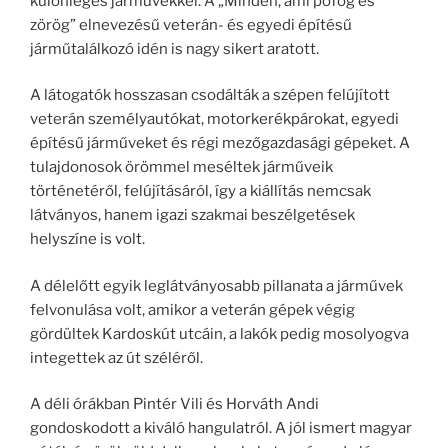
különleges járművekkel. A „Minden, ami pöfög és
zörög” elnevezésű veterán- és egyedi építésű
járműtalálkozó idén is nagy sikert aratott.
A látogatók hosszasan csodálták a szépen felújított
veterán személyautókat, motorkerékpárokat, egyedi
építésű járműveket és régi mezőgazdasági gépeket. A
tulajdonosok örömmel meséltek járműveik
történetéről, felújításáról, így a kiállítás nemcsak
látványos, hanem igazi szakmai beszélgetések
helyszíne is volt.
A délelőtt egyik leglátványosabb pillanata a járművek
felvonulása volt, amikor a veterán gépek végig
gördültek Kardoskút utcáin, a lakók pedig mosolyogva
integettek az út széléről.
A déli órákban Pintér Vili és Horváth Andi
gondoskodott a kiváló hangulatról. A jól ismert magyar