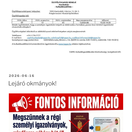
BEKÜLDVE:
2026-06-16
Lejáró okmányok!