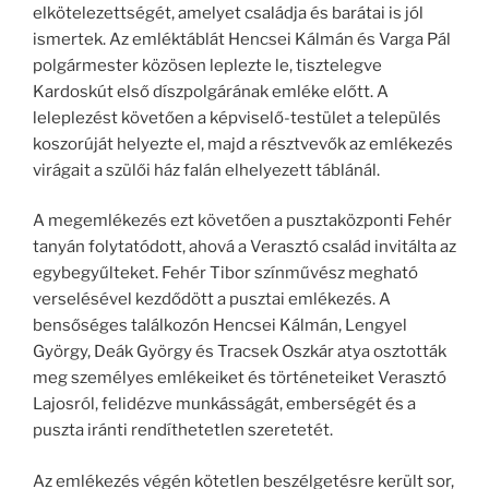
elkötelezettségét, amelyet családja és barátai is jól
ismertek. Az emléktáblát Hencsei Kálmán és Varga Pál
polgármester közösen leplezte le, tisztelegve
Kardoskút első díszpolgárának emléke előtt. A
leleplezést követően a képviselő-testület a település
koszorúját helyezte el, majd a résztvevők az emlékezés
virágait a szülői ház falán elhelyezett táblánál.
A megemlékezés ezt követően a pusztaközponti Fehér
tanyán folytatódott, ahová a Verasztó család invitálta az
egybegyűlteket. Fehér Tibor színművész megható
verselésével kezdődött a pusztai emlékezés. A
bensőséges találkozón Hencsei Kálmán, Lengyel
György, Deák György és Tracsek Oszkár atya osztották
meg személyes emlékeiket és történeteiket Verasztó
Lajosról, felidézve munkásságát, emberségét és a
puszta iránti rendíthetetlen szeretetét.
Az emlékezés végén kötetlen beszélgetésre került sor,