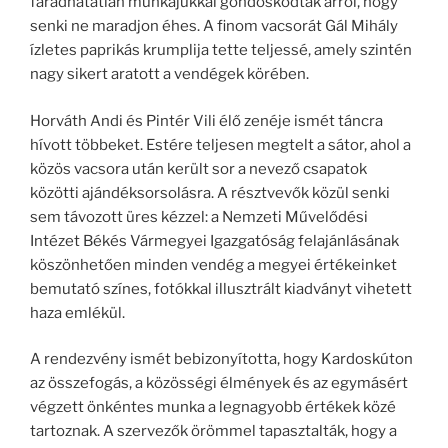
fáradhatatlan munkájukkal gondoskodtak arról, hogy
senki ne maradjon éhes. A finom vacsorát Gál Mihály
ízletes paprikás krumplija tette teljessé, amely szintén
nagy sikert aratott a vendégek körében.
Horváth Andi és Pintér Vili élő zenéje ismét táncra
hívott többeket. Estére teljesen megtelt a sátor, ahol a
közös vacsora után került sor a nevező csapatok
közötti ajándéksorsolásra. A résztvevők közül senki
sem távozott üres kézzel: a Nemzeti Művelődési
Intézet Békés Vármegyei Igazgatóság felajánlásának
köszönhetően minden vendég a megyei értékeinket
bemutató színes, fotókkal illusztrált kiadványt vihetett
haza emlékül.
A rendezvény ismét bebizonyította, hogy Kardoskúton
az összefogás, a közösségi élmények és az egymásért
végzett önkéntes munka a legnagyobb értékek közé
tartoznak. A szervezők örömmel tapasztalták, hogy a