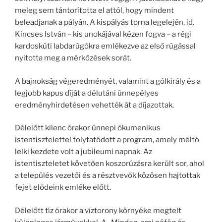
meleg sem tántorította el attól, hogy mindent
beleadjanak a pályán. A kispályás torna legelején, id.
Kincses István – kis unokájával kézen fogva – a régi
kardoskúti labdarúgókra emlékezve az első rúgással
nyitotta meg a mérkőzések sorát.
A bajnokság végeredményét, valamint a gólkirály és a
legjobb kapus díját a délutáni ünnepélyes
eredményhirdetésen vehették át a díjazottak.
Délelőtt kilenc órakor ünnepi ökumenikus
istentisztelettel folytatódott a program, amely méltó
lelki kezdete volt a jubileumi napnak. Az
istentiszteletet követően koszorúzásra került sor, ahol
a település vezetői és a résztvevők közösen hajtottak
fejet elődeink emléke előtt.
Délelőtt tíz órakor a víztorony környéke megtelt