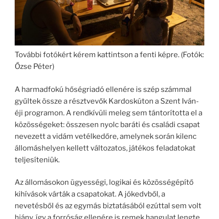
További fotókért kérem kattintson a fenti képre. (Fotók:
Őzse Péter)
A harmadfokú hőségriadó ellenére is szép számmal
gyűltek össze a résztvevők Kardoskúton a Szent Iván-
éji programon. A rendkívüli meleg sem tántorította el a
közösségeket: összesen nyolc baráti és családi csapat
nevezett a vidám vetélkedőre, amelynek során kilenc
állomáshelyen kellett változatos, játékos feladatokat
teljesíteniük.
Az állomásokon ügyességi, logikai és közösségépítő
kihívások várták a csapatokat. A jókedvből, a
nevetésből és az egymás biztatásából ezúttal sem volt
hiány, így a forróság ellenére is remek hangulat lengte