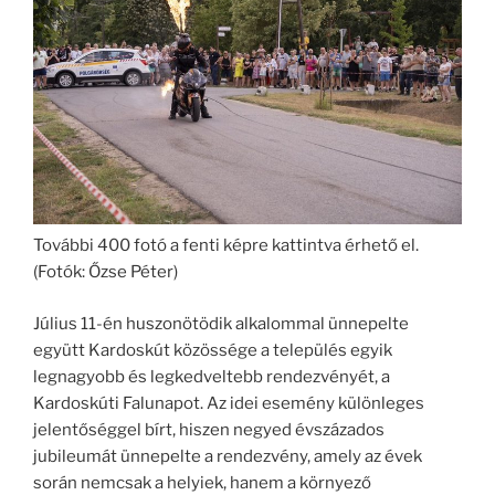
További 400 fotó a fenti képre kattintva érhető el.
(Fotók: Őzse Péter)
Július 11-én huszonötödik alkalommal ünnepelte
együtt Kardoskút közössége a település egyik
legnagyobb és legkedveltebb rendezvényét, a
Kardoskúti Falunapot. Az idei esemény különleges
jelentőséggel bírt, hiszen negyed évszázados
jubileumát ünnepelte a rendezvény, amely az évek
során nemcsak a helyiek, hanem a környező