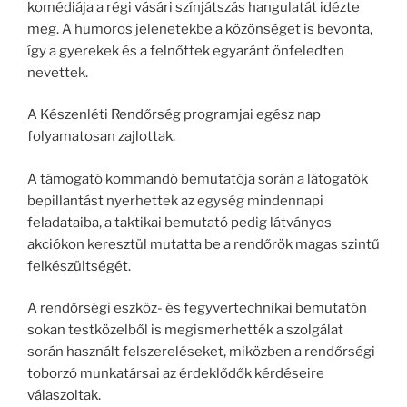
komédiája a régi vásári színjátszás hangulatát idézte
meg. A humoros jelenetekbe a közönséget is bevonta,
így a gyerekek és a felnőttek egyaránt önfeledten
nevettek.
A Készenléti Rendőrség programjai egész nap
folyamatosan zajlottak.
A támogató kommandó bemutatója során a látogatók
bepillantást nyerhettek az egység mindennapi
feladataiba, a taktikai bemutató pedig látványos
akciókon keresztül mutatta be a rendőrök magas szintű
felkészültségét.
A rendőrségi eszköz- és fegyvertechnikai bemutatón
sokan testközelből is megismerhették a szolgálat
során használt felszereléseket, miközben a rendőrségi
toborzó munkatársai az érdeklődők kérdéseire
válaszoltak.