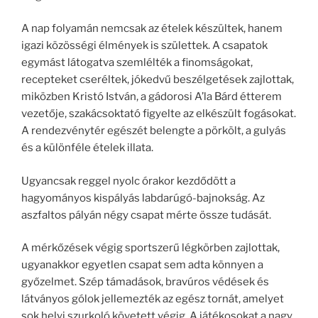
A nap folyamán nemcsak az ételek készültek, hanem
igazi közösségi élmények is születtek. A csapatok
egymást látogatva szemlélték a finomságokat,
recepteket cseréltek, jókedvű beszélgetések zajlottak,
miközben Kristó István, a gádorosi A’la Bárd étterem
vezetője, szakácsoktató figyelte az elkészült fogásokat.
A rendezvénytér egészét belengte a pörkölt, a gulyás
és a különféle ételek illata.
Ugyancsak reggel nyolc órakor kezdődött a
hagyományos kispályás labdarúgó-bajnokság. Az
aszfaltos pályán négy csapat mérte össze tudását.
A mérkőzések végig sportszerű légkörben zajlottak,
ugyanakkor egyetlen csapat sem adta könnyen a
győzelmet. Szép támadások, bravúros védések és
látványos gólok jellemezték az egész tornát, amelyet
sok helyi szurkoló követett végig. A játékosokat a nagy