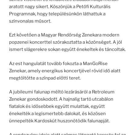
aratott nagy sikert. Köszönjük a Petőfi Kulturális
Programnak, hogy településünkön láthattuk a
színvonalas műsort.
Ezt követően a Magyar Rendőrség Zenekara modern
popzenei koncerttel szórakoztatta a közönséget. A jól
ismert slágerekre sokan együtt énekeltek és táncoltak.
Az est hangulatát tovább fokozta a ManGoRise
Zenekar, amely energikus koncertjével rövid idő alatt
megtöltötte a színpad előtti teret.
A jubileumi falunap méltó lezárásáról a Retroleum
Zenekar gondoskodott. A hajnalig tartó utcabálon
fiatalok és idősebbek együtt mulattak, együtt
énekelték a legismertebb dalokat, és közösen
ünnepelték Kardoskút huszonötödik falunapját.
A rendezvény ideje alatt számos látogató kereste fel az