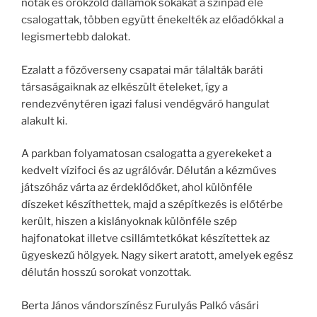
nóták és örökzöld dallamok sokakat a színpad elé
csalogattak, többen együtt énekelték az előadókkal a
legismertebb dalokat.
Ezalatt a főzőverseny csapatai már tálalták baráti
társaságaiknak az elkészült ételeket, így a
rendezvénytéren igazi falusi vendégváró hangulat
alakult ki.
A parkban folyamatosan csalogatta a gyerekeket a
kedvelt vízifoci és az ugrálóvár. Délután a kézműves
játszóház várta az érdeklődőket, ahol különféle
díszeket készíthettek, majd a szépítkezés is előtérbe
került, hiszen a kislányoknak különféle szép
hajfonatokat illetve csillámtetkókat készítettek az
ügyeskezű hölgyek. Nagy sikert aratott, amelyek egész
délután hosszú sorokat vonzottak.
Berta János vándorszínész Furulyás Palkó vásári