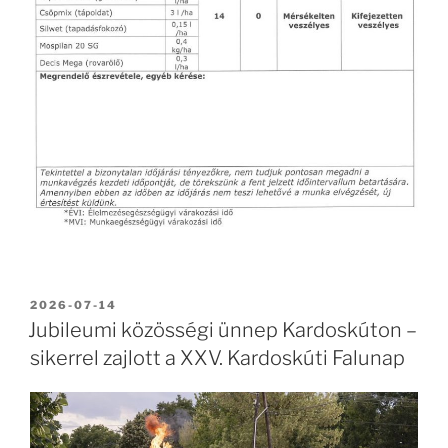
BEKÜLDVE:
2026-07-14
Jubileumi közösségi ünnep Kardoskúton –
sikerrel zajlott a XXV. Kardoskúti Falunap