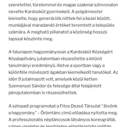
szeretettel, türelemmel és magas szakmai színvonalon
nevelte Kardoskút gyermekeit. A polgármester
kiemelte, hogy generációk nőttek fel a kezei között,
munkájával maradandó értéket teremtett a település
számára. A megható pillanatot a közönség hosszú
tapssal köszönte meg.
A falunapon hagyományosan a Kardoskút Községért
Közalapítvány jutalomban részesítette a kitűnő
tanulmányi eredményű, illetve a sportban vagy a
különféle művészeti ágakban kiemelkedő tanulókat. Az
idén 9 jutalmazott volt, amelyek közül ketten
Szemenyei Sándor és felesége által felajánlott
pénzjutalomban is részesülhettek.
A színpadi programokat a Fitos Dezső Társulat “Jövőnk
a hagyomány” – Örömtánc című előadása nyitotta meg.
A professzionális néptáncosok látványos koreográfiái,
színes viseletei és lendületes előadásmódja méltán