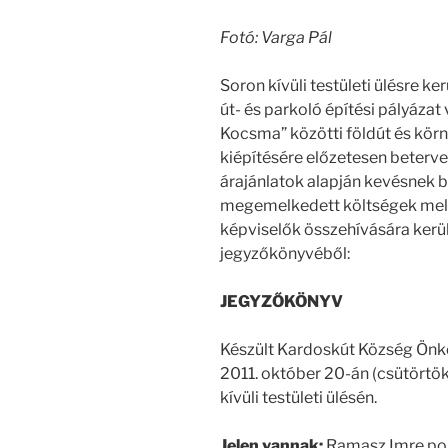
Fotó: Varga Pál
Soron kívüli testületi ülésre ker
út- és parkoló építési pályázat 
Kocsma” közötti földút és kör
kiépítésére előzetesen betervez
árajánlatok alapján kevésnek bi
megemelkedett költségek melle
képviselők összehívására került 
jegyzőkönyvéből:
JEGYZŐKÖNYV
Készült Kardoskút Község Önk
2011. október 20-án (csütörtök
kívüli testületi ülésén.
J
elen vannak:
Ramasz Imre po