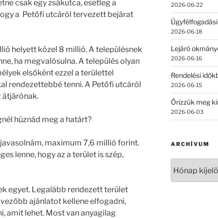
ne csak egy zsákutca, esetleg a
2026-06-22
ogy a Petőfi utcáról tervezett bejárat
Ügyfélfogadási
2026-06-18
Lejáró okmány
ió helyett közel 8 millió. A településnek
2026-06-16
enne, ha megvalósulna. A település olyan
lyek elsőként ezzel a területtel
Rendelési időkb
kal rendezettebbé tenni. A Petőfi utcáról
2026-06-15
 átjárónak.
Őrizzük meg ki
2026-06-03
nél húznád meg a határt?
javasolnám, maximum 7,6 millió forint.
ARCHÍVUM
es lenne, hogy az a terület is szép,
Archívum
ek egyet. Legalább rendezett terület
dvezőbb ajánlatot kellene elfogadni,
dni, amit lehet. Most van anyagilag