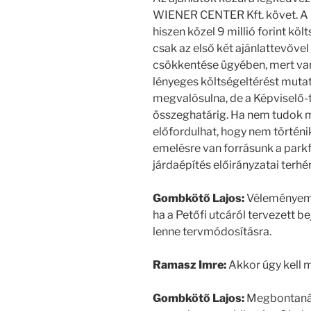
WIENER CENTER Kft. követ. A 
hiszen közel 9 millió forint kö
csak az első két ajánlattevőve
csökkentése ügyében, mert v
lényeges költségeltérést mutat
megvalósulna, de a Képviselő-t
összeghatárig. Ha nem tudok m
előfordulhat, hogy nem történik
emelésre van forrásunk a parkfe
járdaépítés előirányzatai terh
Gombkötő Lajos:
Véleményem s
ha a Petőfi utcáról tervezett 
lenne tervmódosításra.
Ramasz Imre:
Akkor úgy kell 
Gombkötő Lajos:
Megbontanám 