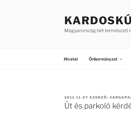
Tartalomhoz
KARDOSK
Magyarország hét természeti 
Hivatal
Önkormányzat
BEKÜLDVE:
2011-11-07
SZERZŐ:
VARGAPA
Út és parkoló kérdé