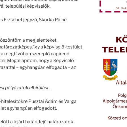
ál települési képviselők.
s Erzsébet jegyző, Skorka Pálné
öszöntöm a megjelenteket,
határozatképes, így a képviselő-testület
 a meghívóban szereplő napirendi
dni. Megállapítom, hogy a Képviselő-
avazattal – egyhangúan elfogadta – az
ési pályázatok elbírálása.
-hitelesítőkre Pusztai Ádám és Varga
ület egyhangúan elfogadott.
lőtt a lejárt határidejű határozatok