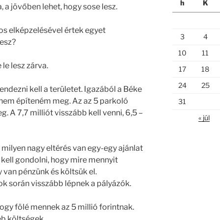
h
K
 a jövőben lehet, hogy sose lesz.
 elképzelésével értek egyet
3
4
lesz?
10
11
 le lesz zárva.
17
18
24
25
ndezni kell a területet. Igazából a Béke
ót nem építeném meg. Az az 5 parkoló
31
 A 7,7 milliót visszább kell venni, 6,5 –
« júl
 milyen nagy eltérés van egy-egy ajánlat
 kell gondolni, hogy mire mennyit
y van pénzünk és költsük el.
ok során visszább lépnek a pályázók.
gy fölé mennek az 5 millió forintnak.
éb költségek.