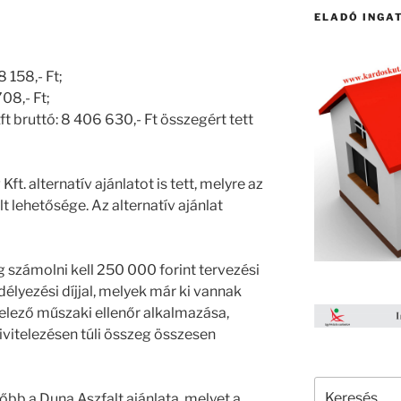
ELADÓ INGA
 158,- Ft;
708,- Ft;
ruttó: 8 406 630,- Ft összegért tett
 alternatív ajánlatot is tett, melyre az
olt lehetősége. Az alternatív ajánlat
ég számolni kell 250 000 forint tervezési
élyezési díjjal, melyek már ki vannak
elező műszaki ellenőr alkalmazása,
kivitelezésen túli összeg összesen
Keresés
őbb a Duna Aszfalt ajánlata, melyet a