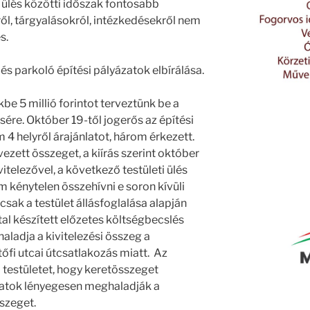
t ülés közötti időszak fontosabb
l, tárgyalásokról, intézkedésekről nem
s.
- és parkoló építési pályázatok elbírálása.
e 5 millió forintot terveztünk be a
ésére. Október 19-től jogerős az építési
4 helyről árajánlatot, három érkezett.
zett összeget, a kiírás szerint október
vitelezővel, a következő testületi ülés
am kénytelen összehívni e soron kívüli
csak a testület állásfoglalása alapján
tal készített előzetes költségbecslés
ladja a kivitelezési összeg a
őfi utcai útcsatlakozás miatt. Az
 testületet, hogy keretösszeget
latok lényegesen meghaladják a
szeget.