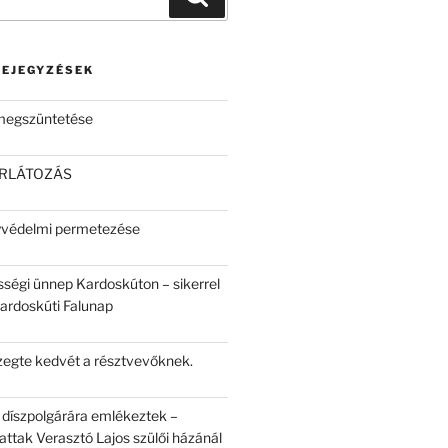
BEJEGYZÉSEK
 megszüntetése
ORLÁTOZÁS
yvédelmi permetezése
sségi ünnep Kardoskúton – sikerrel
Kardoskúti Falunap
egte kedvét a résztvevőknek.
 díszpolgárára emlékeztek –
attak Verasztó Lajos szülői házánál