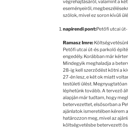
végrehajtásáról, valamint a ké
eseményeiről, megbeszélésekrő
szólok, mivel ez soron kívüli ülé
napirendi pont:
Petőfi utcai út
Ramasz Imre:
Költségvetésünkb
Petőfi utcai út-és parkoló épít
engedély. Korábban már kértem 
Mindegyik meghaladja a beterve
28-ig kell szerződést kötni a ki
27-én lesz, e két ok miatt volt
testületi ülést. Megnyugtatóan 
léphetünk tovább. A tervező ál
alapján már tudtam, hogy megha
betervezettet, elsősorban a Pet
ajánlatok ismeretében kérem a
határozzon meg, mivel az aján
költségvetésbe betervezett ös