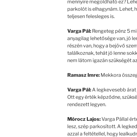
mennyire megoldható ez? Lehet
parkolót is elhagynám. Lehet, h
teljesen felesleges is.
Varga Pál:
Rengeteg pénz 5 mill
anyagilag lehetősége van, jó l
részén van, hogy a bejövő szemé
találkoznak, tehát jó lenne sok
nem látom igazán szükségét az
Ramasz Imre:
Mekkora összeg
Varga Pál:
A legkevesebb árat 
Ott egy érték képződne, szükség
rendezett legyen.
Mórocz Lajos:
Varga Pállal ért
lesz, szép parkosított. A legke
azzal a feltétellel, hogy lealku