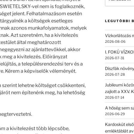
a
SWIETELSKY-vel nem is foglalkoznék,
következő
ltséget jelent. Felhatalmazásom esetén
kifejezésre:
l tárgyalnék a költségek esetleges
LEGUTÓBBI 
annak azonos munkafolyamatok, melyek
nak. Azt szeretném, ha a kivitelezés
Vízkorlátozás
2026-08-06
estület által meghatározott
egegyezni az ajánlattevőkkel, akkor
I. FOKÚ VÍZK
 meg a kivitelezés. Előirányzat
2026-07-31
lújítás, a településrendezési terv és a
Díszfák növén
ére. Kérem a képviselők véleményét.
2026-07-28
Jubileumi közö
zerint lehetne költséget csökkenteni,
zajlott a XXV. 
bejárót nem építenénk meg, ha lehetőség
2026-07-14
A hőség sem sz
megterveztetni.
2026-06-29
Kardoskút első
a kivitelezést több lépcsőbe,
emléktáblát av