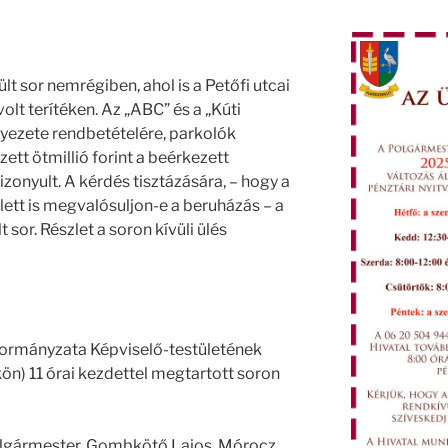
ült sor nemrégiben, ahol is a Petőfi utcai
volt terítéken. Az „ABC” és a „Kúti
nyezete rendbetételére, parkolók
ett ötmillió forint a beérkezett
zonyult. A kérdés tisztázására, – hogy a
tt is megvalósuljon-e a beruházás – a
sor. Részlet a soron kívüli ülés
ormányzata Képviselő-testületének
ön) 11 órai kezdettel megtartott soron
lgármester, Gombkötő Lajos, Mórocz