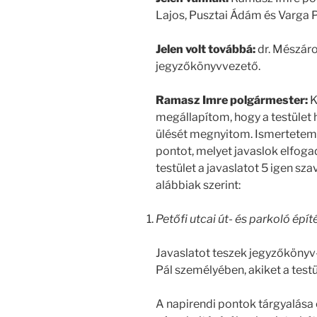
Lajos, Pusztai Ádám és Varga P
Jelen volt továbbá:
dr. Mészáro
jegyzőkönyvvezető.
Ramasz Imre polgármester:
K
megállapítom, hogy a testület 
ülését megnyitom. Ismertetem
pontot, melyet javaslok elfoga
testület a javaslatot 5 igen sz
alábbiak szerint:
Petőfi utcai út- és parkoló épít
Javaslatot teszek jegyzőkönyv
Pál személyében, akiket a test
A napirendi pontok tárgyalása e