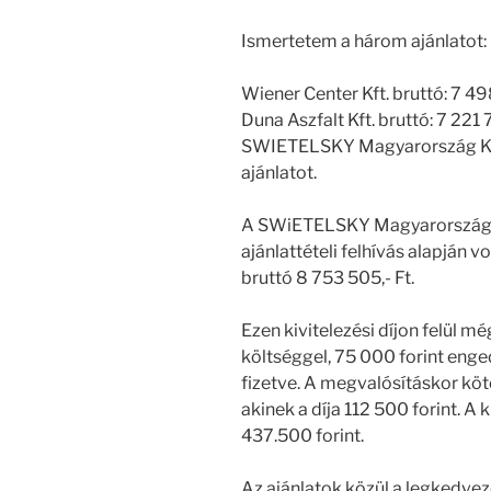
Ismertetem a három ajánlatot:
Wiener Center Kft. bruttó: 7 498
Duna Aszfalt Kft. bruttó: 7 221 
SWIETELSKY Magyarország Kft b
ajánlatot.
A SWiETELSKY Magyarország Kft.
ajánlattételi felhívás alapján v
bruttó 8 753 505,- Ft.
Ezen kivitelezési díjon felül m
költséggel, 75 000 forint enged
fizetve. A megvalósításkor köt
akinek a díja 112 500 forint. A 
437.500 forint.
Az ajánlatok közül a legkedvez