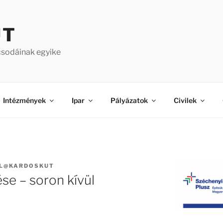
ÚT
csodáinak egyike
Intézmények
Ipar
Pályázatok
Civilek
L@KARDOSKUT
se – soron kívül