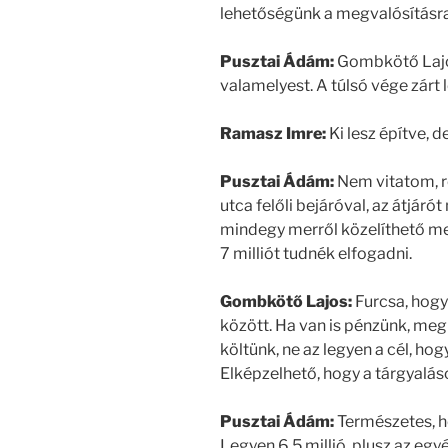
lehetőségünk a megvalósításra,
Pusztai Ádám:
Gombkötő Lajos
valamelyest. A túlsó vége zárt 
Ramasz Imre:
Ki lesz építve, de
Pusztai Ádám:
Nem vitatom, re
utca felőli bejáróval, az átjár
mindegy merről közelíthető meg.
7 milliót tudnék elfogadni.
Gombkötő Lajos:
Furcsa, hogy
között. Ha van is pénzünk, meg
költünk, ne az legyen a cél, hog
Elképzelhető, hogy a tárgyalás
Pusztai Ádám:
Természetes, ho
Legyen 6,5 millió, plusz az egy