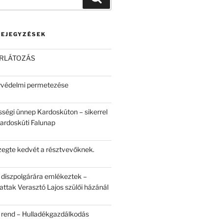
BEJEGYZÉSEK
ORLÁTOZÁS
yvédelmi permetezése
sségi ünnep Kardoskúton – sikerrel
Kardoskúti Falunap
egte kedvét a résztvevőknek.
 díszpolgárára emlékeztek –
attak Verasztó Lajos szülői házánál
 rend – Hulladékgazdálkodás