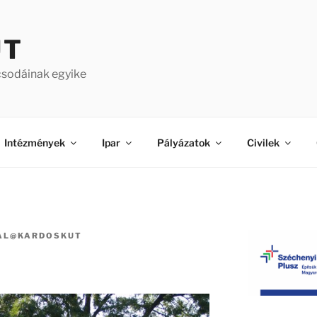
ÚT
csodáinak egyike
Intézmények
Ipar
Pályázatok
Civilek
AL@KARDOSKUT