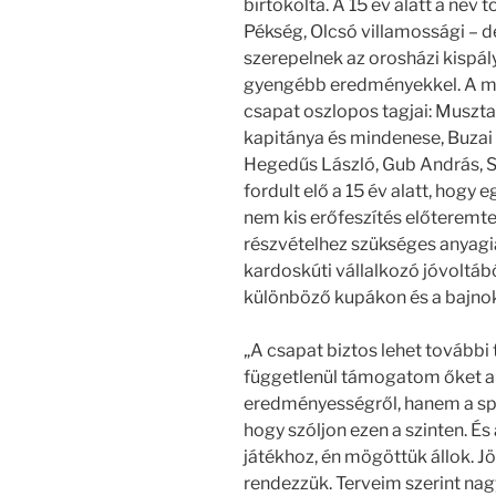
birtokolta. A 15 év alatt a név
Pékség, Olcsó villamossági – d
szerepelnek az orosházi kispál
gyengébb eredményekkel. A ma
csapat oszlopos tagjai: Muszta
kapitánya és mindenese, Buzai At
Hegedűs László, Gub András, S
fordult elő a 15 év alatt, hogy 
nem kis erőfeszítés előteremt
részvételhez szükséges anyagi
kardoskúti vállalkozó jóvoltá
különböző kupákon és a bajno
„A csapat biztos lehet továb
függetlenül támogatom őket a j
eredményességről, hanem a sport
hogy szóljon ezen a szinten. É
játékhoz, én mögöttük állok. 
rendezzük. Terveim szerint na