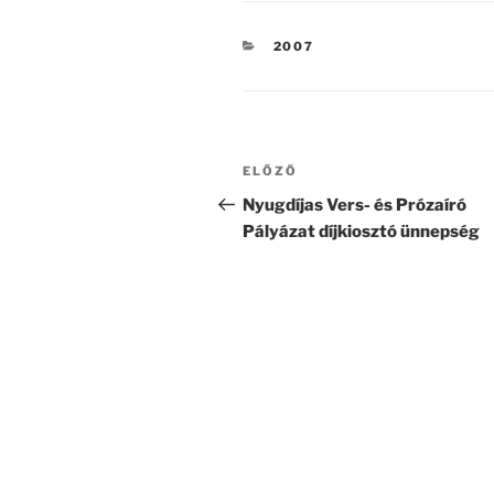
KATEGÓRIÁK
2007
Bejegyzés
Korábbi
ELŐZŐ
navigáció
bejegyzés
Nyugdíjas Vers- és Prózaíró
Pályázat díjkiosztó ünnepség