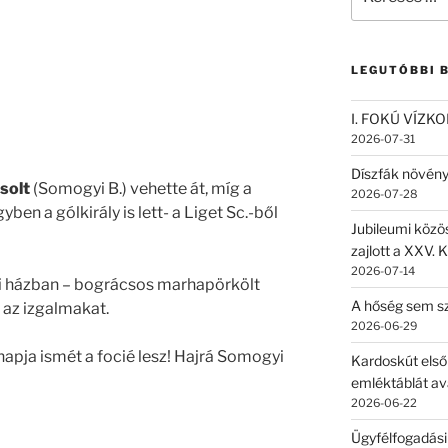
a
következő
kifejezésre:
LEGUTÓBBI 
I. FOKÚ VÍZK
2026-07-31
Díszfák növén
solt
(Somogyi B.) vehette át, míg a
2026-07-28
ben a gólkirály is lett- a Liget Sc.-ből
Jubileumi közö
zajlott a XXV. 
2026-07-14
i házban – bográcsos marhapörkölt
A hőség sem sz
 az izgalmakat.
2026-06-29
apja ismét a focié lesz! Hajrá Somogyi
Kardoskút első
emléktáblát av
2026-06-22
Ügyfélfogadási