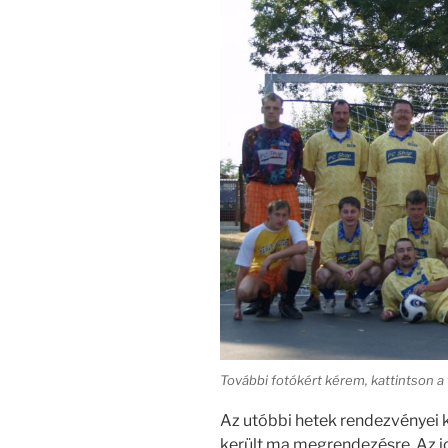
További fotókért kérem, kattintson a f
Az utóbbi hetek rendezvényei k
került ma megrendezésre. Az i