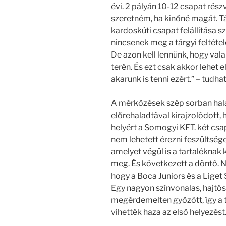
évi. 2 pályán 10-12 csapat rés
szeretném, ha kinőné magát. T
kardoskúti csapat felállítása s
nincsenek meg a tárgyi feltétele
De azon kell lennünk, hogy vala
terén. És ezt csak akkor lehet 
akarunk is tenni ezért.” – tud
A mérkőzések szép sorban hal
előrehaladtával kirajzolódott, 
helyért a Somogyi KFT. két csa
nem lehetett érezni feszültsége
amelyet végül is a tartaléknak 
meg. És következett a döntő. 
hogy a Boca Juniors és a Liget 
Egy nagyon színvonalas, hajtó
megérdemelten győzött, így a t
vihették haza az első helyezést