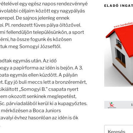
zvételével egy egész napos rendezvénnyé
ELADÓ INGA
ávolabbi céljaim között egy nagypályás
zerepel. De sajnos jelenleg ennek
i. Pl. rendezett füves pálya öltözővel.
mi fellendüljön településünkön, a sport
elérni, ha össze fogunk és közösen
hattuk meg Somogyi Józseftől.
adtak egymás után. Az idő
hogy a papírforma az idén is bejön. A 3.
pata egymás ellen küzdött. A pályán
t. Egy jó buli meccs lett a bronzéremért,
kikiáltott „Somogyi B.” csapata nyert
Nem okozott senkinek meglepetést,
Sc. párviadalából kerül ki a kupagyőztes.
s mérkőzésen a Boca Juniors
avalyi évhez hasonlóan az idén is ők
.
Keresés