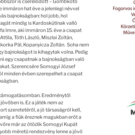
 többször is cserélődött – Gombkötő
e immáron hat éve a jelenlegi névvel
yás bajnokságban: hol jobb, hol
gát mindig is Kardoskútinak valló
fa Imre, aki immáron 15. éve a csapat
tila, Tóth László, Miszlai Zoltán,
korka Pál, Kopanyicza Zoltán. Soha nem
egy bajnokságot is kihagytak volna. Pedig
eni egy csapatnak a bajnokságban való
akat. Szerencsére Somogyi József
ból minden évben szerepelhet a csapat
kságban.
bi támogatásomban. Eredménytől
övőben is. Ez a játék nem az
 szeretetéről, a jó társaságról kell,
s amíg a fiúk éreznek magukban erőt a
Jövőre már az ötödik Somogyi Kupát
gyobb méretű rendezvény lenne a jövő