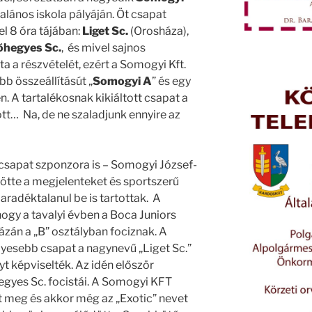
talános iskola pályáján. Öt csapat
el 8 óra tájában:
Liget Sc.
(Orosháza),
hegyes Sc.
, és mivel sajnos
 a részvételét, ezért a Somogyi Kft.
ebb összeállításút „
Somogyi A
” és egy
n. A tartalékosnak kikiáltott csapat a
… Na, de ne szaladjunk ennyire az
 csapat szponzora is – Somogyi József-
tte a megjelenteket és sportszerű
aradéktalanul be is tartottak. A
hogy a tavalyi évben a Boca Juniors
zán a „B” osztályban fociznak. A
yesebb csapat a nagynevű „Liget Sc.”
lyt képviselték. Az idén először
egyes Sc. focistái. A Somogyi KFT
lt meg és akkor még az „Exotic” nevet