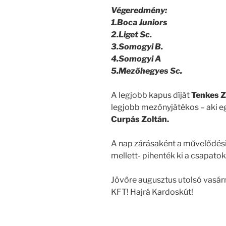
Végeredmény:
1.Boca Juniors
2.Liget Sc.
3.Somogyi B.
4.Somogyi A
5.Mezőhegyes Sc.
A legjobb kapus díját
Tenkes Z
legjobb mezőnyjátékos – aki egy
Curpás Zoltán.
A nap zárásaként a művelődés
mellett- pihenték ki a csapatok
Jövőre augusztus utolsó vasárn
KFT! Hajrá Kardoskút!