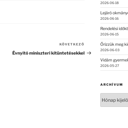
2026-06-18
Lejáró okmány
2026-06-16
Rendelési időkb
2026-06-15
Őrizzük meg ki
KÖVETKEZŐ
Következő
2026-06-03
bejegyzés
Évnyitó miniszteri kitüntetésekkel
Vidám gyermek
2026-05-27
ARCHÍVUM
Archívum