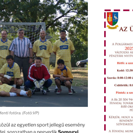
enti fotóra. (Fotó:VP)
özül az egyetlen sport jellegű esemény
dei, sorozatban a negyedik
Somogyi