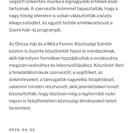
végzett önkéntes munka a legnagyobb értékek közé
tartoznak. A szervezők örömmel tapasztalták, hogy a
nagy hőség ellenére is sokan választották a közös
kikapcsolódást, és együtt tették emlékezetessé a
Szent Iván-éj programját.
Az Oncsa-ház és a Móra Ferenc Közösségi Színtér
ezúton is őszinte köszönetét fejezi ki mindazoknak,
akik bármilyen formában hozzájárultak a rendezvény
megszervezéséhez és lebonyolításához. Köszönet illeti
a feladatállomások szervezőit, a segítőket, az
önkénteseket, a támogatók nagylelkű felajánlásait,
valamint minden résztvevőt, akik jelenlétükkel ismét
bizonyították, hogy közösen még a legforróbb nyári
napon is felejthetetlen közösségi élményeket lehet
teremteni.
BEKÜLDVE:
2026-06-22