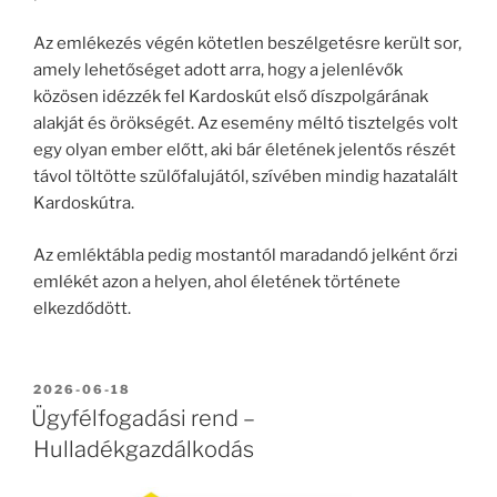
Az emlékezés végén kötetlen beszélgetésre került sor,
amely lehetőséget adott arra, hogy a jelenlévők
közösen idézzék fel Kardoskút első díszpolgárának
alakját és örökségét. Az esemény méltó tisztelgés volt
egy olyan ember előtt, aki bár életének jelentős részét
távol töltötte szülőfalujától, szívében mindig hazatalált
Kardoskútra.
Az emléktábla pedig mostantól maradandó jelként őrzi
emlékét azon a helyen, ahol életének története
elkezdődött.
BEKÜLDVE:
2026-06-18
Ügyfélfogadási rend –
Hulladékgazdálkodás