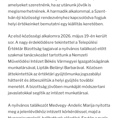
amelyeket szeretnénk, ha az utánunk jövők is
megismerhetnének. A harmadik alkalommal, a Szent-
Iván éji közösségi rendezvényhez kapcsolódva fogjuk
helyi értékeinket bemutatni egy kiállítás keretében.
Az első közösségi alkalomra 2026. május 19-én került
sor. A nagy érdeklődésre tekintettel a Települési
Értéktár Bizottság tagjaival a nyilvános találkozó előtt
szakmai tanácskozást tartottunk a Nemzeti
Művelődési Intézet Békés Vármegyei Igazgatóságának
munkatársával, Lipták-Belányi Barbarával. Közösen
áttekintettük az értéktári gyűjtőmunka jogszabályi
hátterét és átbeszéltük a helyi gyűjtés további
menetét. A bizottság jövőben munkáját módszertani
javaslatokkal segítik az intézet munkatársai.
A nyilvános találkozót Medvegy-Andelic Marija nyitotta
meg a jelenlévőkhöz intézett körkérdéssel, majd a
Hungaricumokról hallhattunk előadást. Ezután a nyolc