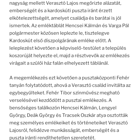
nagyság mellett Verasztó Lajos megőrizte alázatát,
emberségét és a kardoskúti puszta iránt érzett
elkötelezettségét, amelyet családja és barátai is jól
ismertek. Az emléktáblát Hencsei Kálmán és Varga Pál
polgármester közösen leplezte le, tisztelegve
Kardoskút első díszpolgárának emléke előtt. A
leleplezést követően a képviselő-testület a település
koszorúját helyezte el, majd a résztvevők az emlékezés
virágait a szülői ház falán elhelyezett táblánál.
A megemlékezés ezt követően a pusztaközponti Fehér
tanyán folytatódott, ahová a Verasztó család invitálta az
egybegyűlteket. Fehér Tibor színművész megható
verselésével kezdődött a pusztai emlékezés. A
bensőséges találkozón Hencsei Kálmán, Lengyel
György, Deák György és Tracsek Oszkár atya osztották
meg személyes emlékeiket és történeteiket Verasztó
Lajosról, felidézve munkásságát, emberségét és a
puszta iránti rendíthetetlen szeretetét.