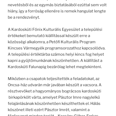
nevetésből és az egymás biztatásából ezúttal sem volt
hiány, így a forróság ellenére is remek hangulat lengte
be a rendezvényt.
A Kardoskúti Főnix Kulturális Egyesület a települési
értékeket bemutató kiállítással készült erre a
közösségi alkalomra, a Petőfi Kulturális Program
Kincses Vármegyék programsorozathoz kapcsolódva.
A települési értéktárba számos helyi kincs fog helyet
kapni a gyűjtőmunkának köszönhetően. A kiállítást a
Kardoskúti Falunapig bezárólag lehet megtekinteni.
Miközben a csapatok teljesítették a feladatokat, az
Oncsa-ház udvarán már javában készült a vacsora. A
résztvevőket a hagyományos bográcsos kardoskúti
birkapörkölt várta, amelyet Pásztor Imre nagylelkű
felajánlásának köszönhetően készíthettek el. Hálás
köszönet illeti ezért Pásztor Imrét, valamint a