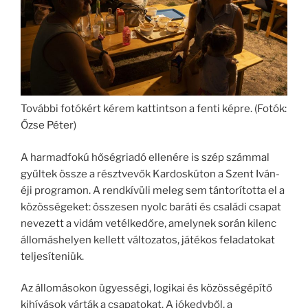
További fotókért kérem kattintson a fenti képre. (Fotók:
Őzse Péter)
A harmadfokú hőségriadó ellenére is szép számmal
gyűltek össze a résztvevők Kardoskúton a Szent Iván-
éji programon. A rendkívüli meleg sem tántorította el a
közösségeket: összesen nyolc baráti és családi csapat
nevezett a vidám vetélkedőre, amelynek során kilenc
állomáshelyen kellett változatos, játékos feladatokat
teljesíteniük.
Az állomásokon ügyességi, logikai és közösségépítő
kihívások várták a csapatokat. A jókedvből, a