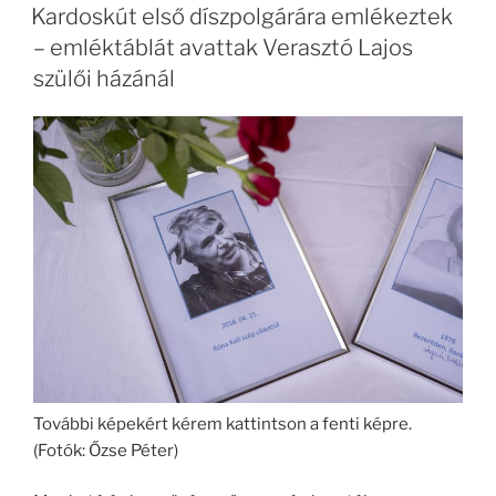
Kardoskút első díszpolgárára emlékeztek
– emléktáblát avattak Verasztó Lajos
szülői házánál
További képekért kérem kattintson a fenti képre.
(Fotók: Őzse Péter)