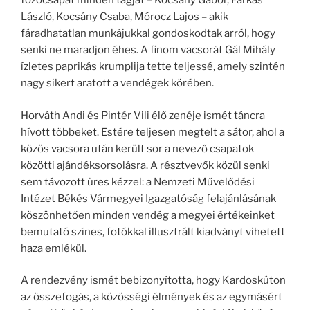
főzőcsapat minden tagját – Kocsány Gábor, Farkas
László, Kocsány Csaba, Mórocz Lajos – akik
fáradhatatlan munkájukkal gondoskodtak arról, hogy
senki ne maradjon éhes. A finom vacsorát Gál Mihály
ízletes paprikás krumplija tette teljessé, amely szintén
nagy sikert aratott a vendégek körében.
Horváth Andi és Pintér Vili élő zenéje ismét táncra
hívott többeket. Estére teljesen megtelt a sátor, ahol a
közös vacsora után került sor a nevező csapatok
közötti ajándéksorsolásra. A résztvevők közül senki
sem távozott üres kézzel: a Nemzeti Művelődési
Intézet Békés Vármegyei Igazgatóság felajánlásának
köszönhetően minden vendég a megyei értékeinket
bemutató színes, fotókkal illusztrált kiadványt vihetett
haza emlékül.
A rendezvény ismét bebizonyította, hogy Kardoskúton
az összefogás, a közösségi élmények és az egymásért