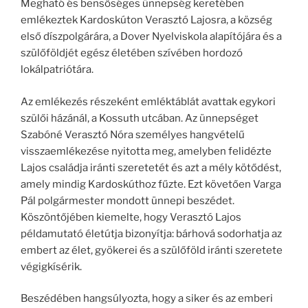
Megható és bensőséges ünnepség keretében
emlékeztek Kardoskúton Verasztó Lajosra, a község
első díszpolgárára, a Dover Nyelviskola alapítójára és a
szülőföldjét egész életében szívében hordozó
lokálpatriótára.
Az emlékezés részeként emléktáblát avattak egykori
szülői házánál, a Kossuth utcában. Az ünnepséget
Szabóné Verasztó Nóra személyes hangvételű
visszaemlékezése nyitotta meg, amelyben felidézte
Lajos családja iránti szeretetét és azt a mély kötődést,
amely mindig Kardoskúthoz fűzte. Ezt követően Varga
Pál polgármester mondott ünnepi beszédet.
Köszöntőjében kiemelte, hogy Verasztó Lajos
példamutató életútja bizonyítja: bárhová sodorhatja az
embert az élet, gyökerei és a szülőföld iránti szeretete
végigkísérik.
Beszédében hangsúlyozta, hogy a siker és az emberi