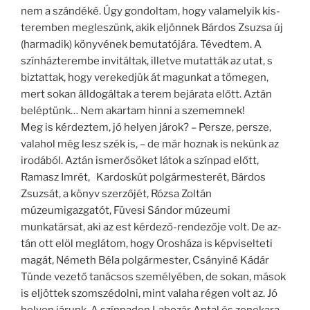
nem a szándéké. Úgy gon­doltam, hogy valamelyik kis­
teremben megleszünk, akik eljönnek Bárdos Zsuzsa új
(harmadik) könyvének be­mutatójára. Tévedtem. A
színházterembe invitáltak, illetve mutatták az utat, s
biztattak, hogy verekedjük át magunkat a tömegen,
mert sokan álldogáltak a terem bejárata előtt. Aztán
belép­tünk… Nem akartam hinni a szememnek!
Meg is kérdeztem, jó he­lyen járok? – Persze, persze,
valahol még lesz szék is, – de már hoznak is nekünk az
irodából. Aztán ismerősöket látok a színpad előtt,
Ramasz Imrét, Kardoskút polgármesterét, Bárdos
Zsu­zsát, a könyv szerzőjét, Ró­zsa Zoltán
múzeumigazga­tót, Füvesi Sándor múzeumi
munkatársat, aki az est kér­dező-rendezője volt. De az­
tán ott elöl meglátom, hogy Orosháza is képviselteti
ma­gát, Németh Béla polgár­mester, Csányiné Kádár
Tünde vezető tanácsos sze­mélyében, de sokan, mások
is eljöttek szomszédolni, mint valaha régen volt az. Jó
helyen járunk. A szín­padon Labozár Antal és ze­nekara