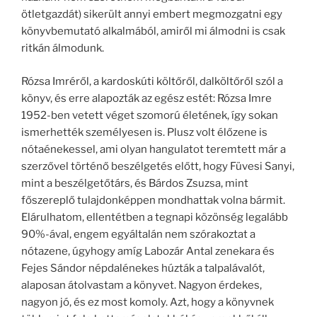
ötletgazdát) sikerült annyi embert megmozgatni egy
könyvbemutató alkalmából, amiről mi álmodni is csak
ritkán álmodunk.
Rózsa Imréről, a kardoskúti költőről, dalköltőről szól a
könyv, és erre alapozták az egész estét: Rózsa Imre
1952-ben vetett véget szomorú életének, így sokan
ismerhették személyesen is. Plusz volt élőzene is
nótaénekessel, ami olyan hangulatot teremtett már a
szerzővel történő beszélgetés előtt, hogy Füvesi Sanyi,
mint a beszélgetőtárs, és Bárdos Zsuzsa, mint
főszereplő tulajdonképpen mondhattak volna bármit.
Elárulhatom, ellentétben a tegnapi közönség legalább
90%-ával, engem egyáltalán nem szórakoztat a
nótazene, úgyhogy amíg Labozár Antal zenekara és
Fejes Sándor népdalénekes húzták a talpalávalót,
alaposan átolvastam a könyvet. Nagyon érdekes,
nagyon jó, és ez most komoly. Azt, hogy a könyvnek