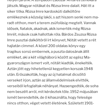
játszik. Magyar nótá­kat és Rózsa Imre dalait. Hát itt a
siker titka. Rózsa Imre kardoskúti dalköltőre
emlékeznek a község lakói, s azt hiszem senki nem ma­
radt otthon, mert a terem zsúfolásig megtelt. Vannak
idősek, fiatalok, akadnak, akik ismerték még Rózsa
Imrét, mások csak hallottak róla. Bárdos Zsuzsa Rózsa
Imre pusztai dalköltőről írt könyvet, Nótát vetett a rét
hajlatán címmel. A közel 200 oldalas könyv egy
tragikus sorsú em­bernek, a puszta dalosának állít
emléket, aki a két világ­háború között az egész Ma­
gyarországon ismert volt, nó­táit kiadták, énekelték.
Aztán jött egy hihetetlenül kegyetlen korszak 1948
után. Erősza­kolták, hogy az új hatalmat dicsőítő
verseket írjon, aztán az államvédelmisek elvitték,
verseiből lefoglaltak néhá­nyat. Hazaengedték, de soha
nem beszélt arról, mit kérdez­tek tőle. 1952 májusában
is­mét berendelték, de ő kihasz­nálta, hogy felesége
nincs ott­hon, véget vetett életének. Született 1901-