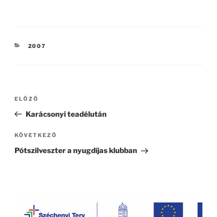
KATEGÓRIÁK
2007
Bejegyzés
Korábbi
ELŐZŐ
navigáció
bejegyzés
Karácsonyi teadélután
Következő
KÖVETKEZŐ
bejegyzés
Pótszilveszter a nyugdíjas klubban