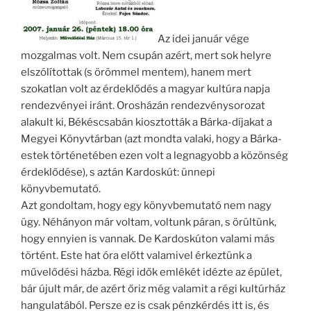
Az idei január vége
mozgal­mas volt. Nem csupán azért, mert sok helyre
elszólítottak (s örömmel mentem), ha­nem mert
szokatlan volt az érdeklődés a magyar kultúra napja
rendezvényei iránt. Orosházán rendezvénysoro­zat
alakult ki, Békéscsabán kiosztották a Bárka-díjakat a
Megyei Könyvtárban (azt mondta valaki, hogy a Bárka-
estek történetében ezen volt a legnagyobb a közönség
érdeklődése), s aztán Kardoskút: ünnepi
könyvbemutató.
Azt gondoltam, hogy egy könyvbemutató nem nagy
ügy. Néhányon már voltam, voltunk páran, s örültünk,
hogy ennyien is vannak. De Kardoskúton valami más
történt. Este hat óra előtt valamivel érkeztünk a
művelődési házba. Régi idők emlékét idézte az épület,
bár újult már, de azért őriz még valamit a régi kultúrház
hangulatából. Persze ez is csak pénzkérdés itt is, és