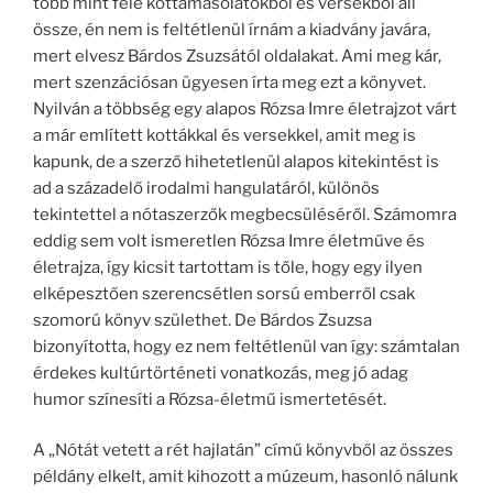
több mint fele kottamásolatokból és versekből áll
össze, én nem is feltétlenül írnám a kiadvány javára,
mert elvesz Bárdos Zsuzsától oldalakat. Ami meg kár,
mert szenzációsan ügyesen írta meg ezt a könyvet.
Nyilván a többség egy alapos Rózsa Imre életrajzot várt
a már említett kottákkal és versekkel, amit meg is
kapunk, de a szerző hihetetlenül alapos kitekintést is
ad a századelő irodalmi hangulatáról, különös
tekintettel a nótaszerzők megbecsüléséről. Számomra
eddig sem volt ismeretlen Rózsa Imre életműve és
életrajza, így kicsit tartottam is tőle, hogy egy ilyen
elképesztően szerencsétlen sorsú emberről csak
szomorú könyv születhet. De Bárdos Zsuzsa
bizonyította, hogy ez nem feltétlenül van így: számtalan
érdekes kultúrtörténeti vonatkozás, meg jó adag
humor színesíti a Rózsa-életmű ismertetését.
A „Nótát vetett a rét hajlatán” című könyvből az összes
példány elkelt, amit kihozott a múzeum, hasonló nálunk