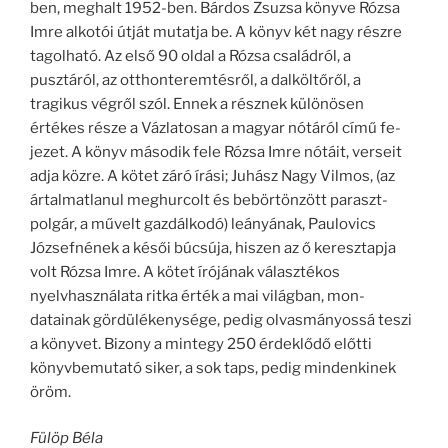
ben, meghalt 1952-ben. Bárdos Zsuzsa könyve Rózsa
Imre alkotói útját mutatja be. A könyv két nagy részre
tagolható. Az első 90 oldal a Rózsa csa­ládról, a
pusztáról, az ott­honteremtésről, a dalköltő­ről, a
tragikus végről szól. Ennek a résznek különösen
értékes része a Vázlatosan a magyar nótáról című fe­
jezet. A könyv második fe­le Rózsa Imre nótáit, ver­seit
adja közre. A kötet zá­ró írási; Juhász Nagy Vil­mos, (az
ártalmatlanul meghurcolt és bebörtön­zött paraszt-
polgár, a mű­velt gazdálkodó) leányá­nak, Paulovics
Józsefnének a késői búcsúja, hiszen az ő keresztapja
volt Rózsa Imre. A kötet írójának válasz­tékos
nyelvhasználata ritka érték a mai világban, mon­
datainak gördülékenysége, pedig olvasmányossá teszi
a könyvet. Bizony a mint­egy 250 érdeklődő előtti
könyvbemutató siker, a sok taps, pedig mindenki­nek
öröm.
Fülöp Béla