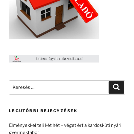
Keresés
Keresé
a
következő
kifejezésre:
LEGUTÓBBI BEJEGYZÉSEK
Élményekkel teli két hét – véget ért a kardoskúti nyári
gyermektábor