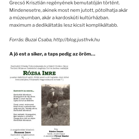
Grecsó Krisztián regényének bemutatóján történt.
Mindenesetre, akinek most nem jutott, pótolhatja akár
a múzeumban, akár a kardoskúti kultúrházban.
maximum a dedikáltatás lesz kicsit komplikáltabb.
Forrás: Buzai Csaba, http://blog.justhvk.hu
A jó est a siker, a taps pedig az öröm…