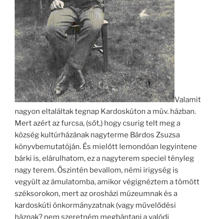
Valamit
nagyon eltaláltak tegnap Kardoskúton a müv. házban.
Mert azért az furcsa, (sőt,) hogy csurig telt meg a
község kultúrházának nagyterme Bárdos Zsuzsa
könyvbemutatóján. És mielőtt lemondóan legyintene
bárki is, elárulhatom, ez a nagyterem speciel tényleg
nagy terem. Őszintén bevallom, némi irigység is
vegyült az ámulatomba, amikor végignéztem a tömött
széksorokon, mert az orosházi múzeumnak és a
kardoskúti önkormányzatnak (vagy művelődési
háznak? nem szeretném megbántani a valódi