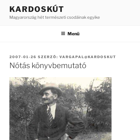
Tartalomhoz
KARDOSKÚT
Magyarország hét természeti csodáinak egyike
Menü
BEKÜLDVE:
2007-01-26
SZERZŐ:
VARGAPAL@KARDOSKUT
Nótás könyvbemutató