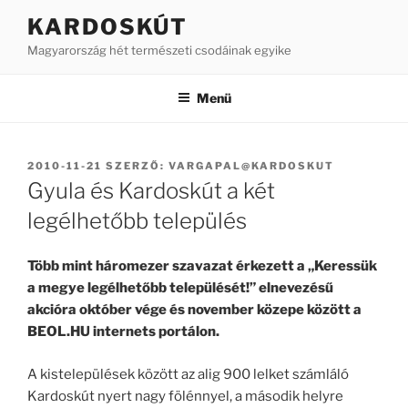
Tartalomhoz
KARDOSKÚT
Magyarország hét természeti csodáinak egyike
Menü
BEKÜLDVE:
2010-11-21
SZERZŐ:
VARGAPAL@KARDOSKUT
Gyula és Kardoskút a két
legélhetőbb település
Több mint háromezer szavazat érkezett a „Keressük
a megye legélhetőbb települését!” elnevezésű
akcióra október vége és november közepe között a
BEOL.HU internets portálon.
A kistelepülések között az alig 900 lelket számláló
Kardoskút nyert nagy fölénnyel, a második helyre