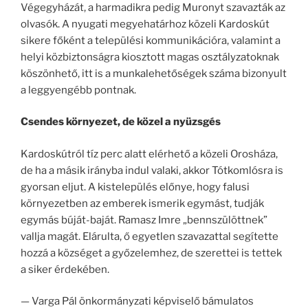
Végegyházát, a harmadikra pedig Muronyt szavazták az
olvasók. A nyugati megyehatárhoz közeli Kardoskút
sikere főként a települési kommunikációra, valamint a
helyi közbiztonságra kiosztott magas osztályzatoknak
köszönhető, itt is a munkalehetőségek száma bizonyult
a leggyengébb pontnak.
Csendes környezet, de közel a nyüzsgés
Kardoskútról tíz perc alatt elérhető a közeli Orosháza,
de ha a másik irányba indul valaki, akkor Tótkomlósra is
gyorsan eljut. A kistelepülés előnye, hogy falusi
környezetben az emberek ismerik egymást, tudják
egymás búját-baját. Ramasz Imre „bennszülöttnek”
vallja magát. Elárulta, ő egyetlen szavazattal segítette
hozzá a községet a győzelemhez, de szerettei is tettek
a siker érdekében.
— Varga Pál önkormányzati képviselő bámulatos