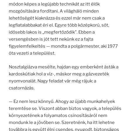
módon képes a legújabb technikát az itt élők
mozgósítására fordítani. A világháló minden
lehetőségét kiaknázza és ezzel már nem csak a
legfiatalabbakat éri el. Egyre több középkorú, sőt,
idősebb lakos is „megfertőződik”. Ebben a
versengésben is jót tett nekünk ez a fajta
figyelemfelkeltés — mondta a polgármester, aki 1977
óta vezeti a települést.
Nosztalgiázva mesélte, hajdan egy emberként ásták a
kardoskútiak hol a víz-, máskor meg a gázvezeték
nyomvonalát. Nagy feladat vár még rájuk: a
csatornázás.
— Ez nem lesz könnyű. Ahogy az újabb munkahelyek
teremtése se. Viszont abban biztos vagyok, a település
környezetének a folyamatos csinosításáról nem
mondunk le a jövőben se. Szeretnénk, ha itt lehetne
továbbra is együtt élni csendes, nyugodt, biztonságos