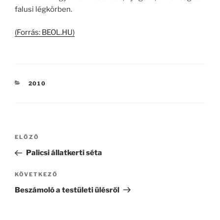
falusi légkörben.
(Forrás: BEOL.HU)
KATEGÓRIÁK
2010
Bejegyzés
Korábbi
ELŐZŐ
navigáció
bejegyzés
Palicsi állatkerti séta
Következő
KÖVETKEZŐ
bejegyzés
Beszámoló a testületi ülésről