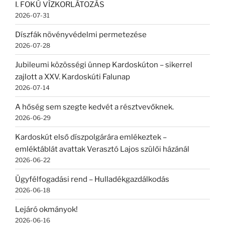
I. FOKÚ VÍZKORLÁTOZÁS
2026-07-31
Díszfák növényvédelmi permetezése
2026-07-28
Jubileumi közösségi ünnep Kardoskúton – sikerrel
zajlott a XXV. Kardoskúti Falunap
2026-07-14
A hőség sem szegte kedvét a résztvevőknek.
2026-06-29
Kardoskút első díszpolgárára emlékeztek –
emléktáblát avattak Verasztó Lajos szülői házánál
2026-06-22
Ügyfélfogadási rend – Hulladékgazdálkodás
2026-06-18
Lejáró okmányok!
2026-06-16