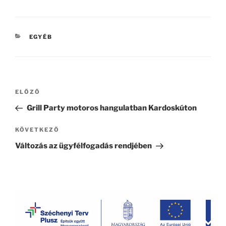
KATEGÓRIÁK
EGYÉB
Bejegyzés
Korábbi
ELŐZŐ
navigáció
bejegyzés
Grill Party motoros hangulatban Kardoskúton
Következő
KÖVETKEZŐ
bejegyzés
Változás az ügyfélfogadás rendjében