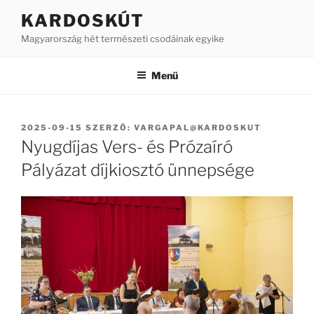
Tartalomhoz
KARDOSKÚT
Magyarország hét természeti csodáinak egyike
Menü
BEKÜLDVE:
2025-09-15
SZERZŐ:
VARGAPAL@KARDOSKUT
Nyugdíjas Vers- és Prózaíró
Pályázat díjkiosztó ünnepsége