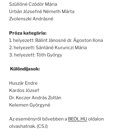
Szüllőné Cződör Mária
Urbán Józsefné Németh Márta
Zvolenszki Andrásné
Próza kategória:
1. helyezett: Bálint Jánosné dr. Ágoston Ilona
2. helyezett: Sántáné Kurunczi Mária
3. helyezett: Tóth György
Különdíjasok:
Huszár Endre
Kardos József
Dr. Keczer András Zoltán
Kelemen Györgyné
Az eseményről bővebben a
BEOL.HU
oldalon
olvashatnak. (CS.I)