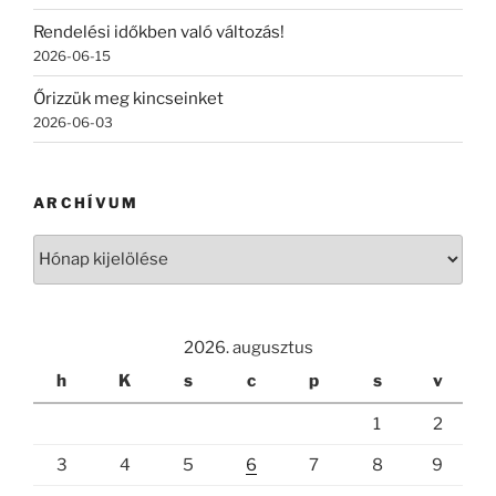
Rendelési időkben való változás!
2026-06-15
Őrizzük meg kincseinket
2026-06-03
ARCHÍVUM
Archívum
2026. augusztus
h
K
s
c
p
s
v
1
2
3
4
5
6
7
8
9