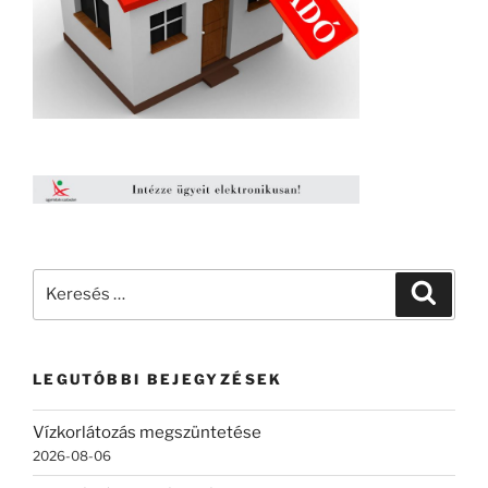
Keresés
Keresé
a
következő
kifejezésre:
LEGUTÓBBI BEJEGYZÉSEK
Vízkorlátozás megszüntetése
2026-08-06