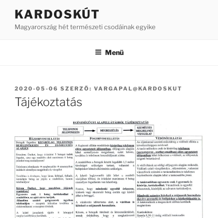
Tartalomhoz
KARDOSKÚT
Magyarország hét természeti csodáinak egyike
Menü
BEKÜLDVE:
2020-05-06
SZERZŐ:
VARGAPAL@KARDOSKUT
Tájékoztatás