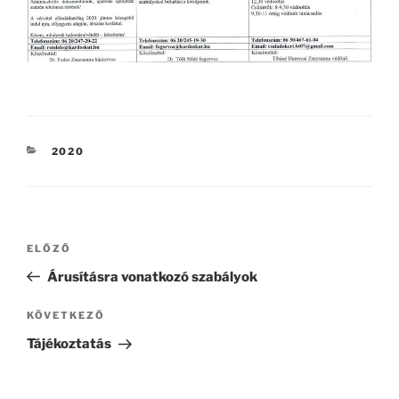
KATEGÓRIÁK
2020
Bejegyzés
Korábbi
ELŐZŐ
navigáció
bejegyzés
Árusításra vonatkozó szabályok
Következő
KÖVETKEZŐ
bejegyzés
Tájékoztatás