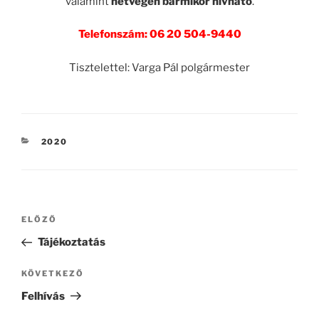
valamint
hétvégén bármikor hívható
.
Telefonszám: 06 20 504-9440
Tisztelettel: Varga Pál polgármester
KATEGÓRIÁK
2020
Bejegyzés
Korábbi
ELŐZŐ
navigáció
bejegyzés
Tájékoztatás
Következő
KÖVETKEZŐ
bejegyzés
Felhívás