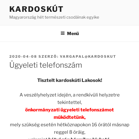
Tartalomhoz
KARDOSKÚT
Magyarország hét természeti csodáinak egyike
Menü
BEKÜLDVE:
2020-04-08
SZERZŐ:
VARGAPAL@KARDOSKUT
Ügyeleti telefonszám
Tisztelt kardoskúti Lakosok!
A veszélyhelyzet idején, a rendkívüli helyzetre
tekintettel,
önkormányzati ügyeleti telefonszámot
működtetünk,
mely szükség esetén hétköznapokon 16 órától másnap
reggel 8 óráig,