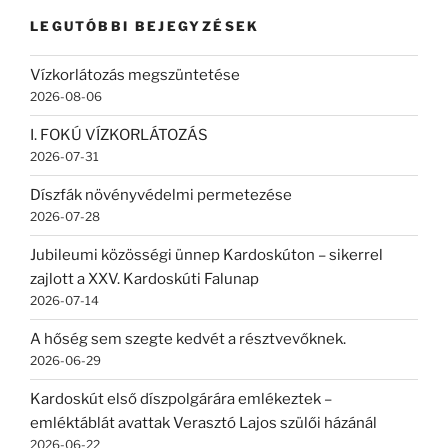
kifejezésre:
LEGUTÓBBI BEJEGYZÉSEK
Vízkorlátozás megszüntetése
2026-08-06
I. FOKÚ VÍZKORLÁTOZÁS
2026-07-31
Díszfák növényvédelmi permetezése
2026-07-28
Jubileumi közösségi ünnep Kardoskúton – sikerrel
zajlott a XXV. Kardoskúti Falunap
2026-07-14
A hőség sem szegte kedvét a résztvevőknek.
2026-06-29
Kardoskút első díszpolgárára emlékeztek –
emléktáblát avattak Verasztó Lajos szülői házánál
2026-06-22