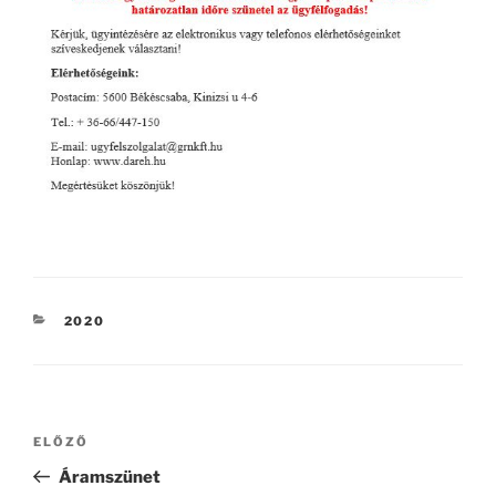
KATEGÓRIÁK
2020
Bejegyzés
Korábbi
ELŐZŐ
navigáció
bejegyzés
Áramszünet