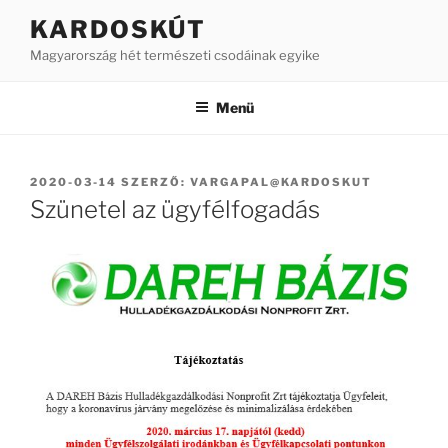
Tartalomhoz
KARDOSKÚT
Magyarország hét természeti csodáinak egyike
Menü
BEKÜLDVE:
2020-03-14
SZERZŐ:
VARGAPAL@KARDOSKUT
Szünetel az ügyfélfogadás