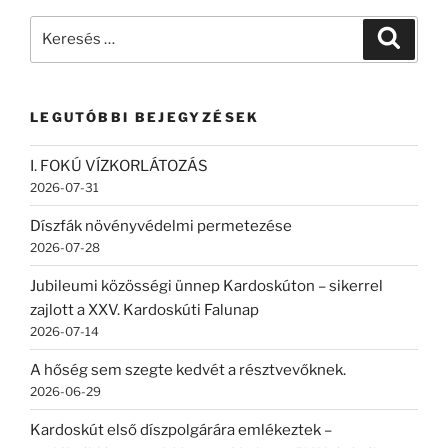
Keresés
Keresé
a
következő
kifejezésre:
LEGUTÓBBI BEJEGYZÉSEK
I. FOKÚ VÍZKORLÁTOZÁS
2026-07-31
Díszfák növényvédelmi permetezése
2026-07-28
Jubileumi közösségi ünnep Kardoskúton – sikerrel
zajlott a XXV. Kardoskúti Falunap
2026-07-14
A hőség sem szegte kedvét a résztvevőknek.
2026-06-29
Kardoskút első díszpolgárára emlékeztek –