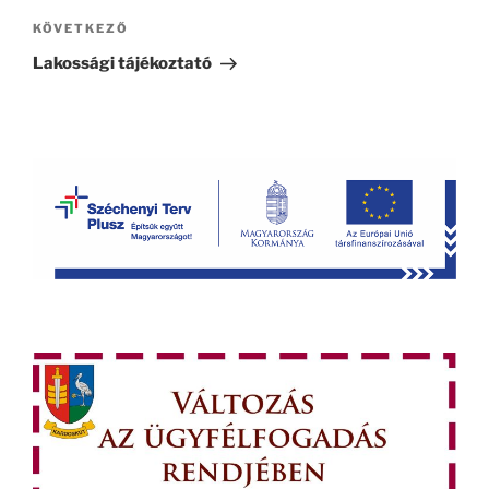
Következő
KÖVETKEZŐ
bejegyzés
Lakossági tájékoztató