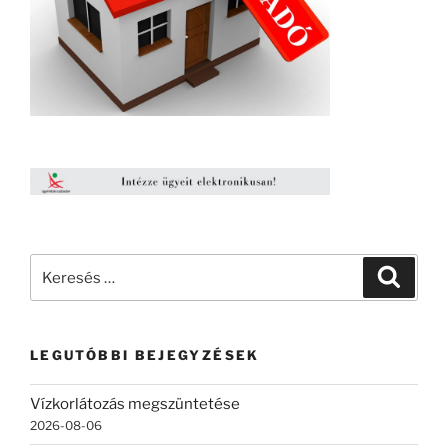
Keresés
Keresé
a
következő
kifejezésre:
LEGUTÓBBI BEJEGYZÉSEK
Vízkorlátozás megszüntetése
2026-08-06