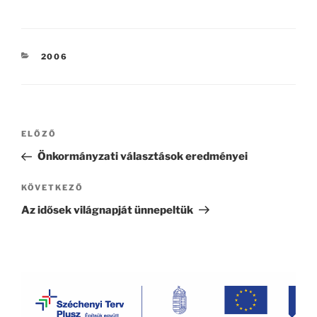
KATEGÓRIÁK
2006
Bejegyzés
Korábbi
ELŐZŐ
navigáció
bejegyzés
Önkormányzati választások eredményei
Következő
KÖVETKEZŐ
bejegyzés
Az idősek világnapját ünnepeltük