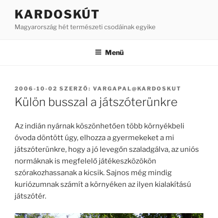
Tartalomhoz
KARDOSKÚT
Magyarország hét természeti csodáinak egyike
Menü
BEKÜLDVE:
2006-10-02
SZERZŐ:
VARGAPAL@KARDOSKUT
Külön busszal a játszóterünkre
Az indián nyárnak köszönhetően több környékbeli
óvoda döntött úgy, elhozza a gyermekeket a mi
játszóterünkre, hogy a jó levegőn szaladgálva, az uniós
normáknak is megfelelő játékeszközökön
szórakozhassanak a kicsik. Sajnos még mindig
kuriózumnak számít a környéken az ilyen kialakítású
játszótér.