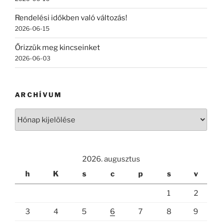
Rendelési időkben való változás!
2026-06-15
Őrizzük meg kincseinket
2026-06-03
ARCHÍVUM
Archívum
2026. augusztus
h
K
s
c
p
s
v
1
2
3
4
5
6
7
8
9