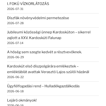
I. FOKÚ VÍZKORLÁTOZÁS
2026-07-31
Díszfák növényvédelmi permetezése
2026-07-28
Jubileumi közösségi ünnep Kardoskúton – sikerrel
zajlott a XXV. Kardoskúti Falunap
2026-07-14
A hőség sem szegte kedvét a résztvevőknek.
2026-06-29
Kardoskút első díszpolgárára emlékeztek –
emléktáblát avattak Verasztó Lajos szülői házánál
2026-06-22
Ügyfélfogadási rend – Hulladékgazdálkodás
2026-06-18
Lejáró okmányok!
2026-06-16