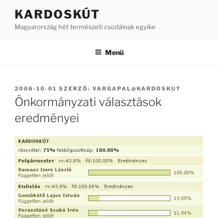
Tartalomhoz
KARDOSKÚT
Magyarország hét természeti csodáinak egyike
Menü
BEKÜLDVE:
2006-10-01
SZERZŐ:
VARGAPAL@KARDOSKUT
Önkormányzati választások
eredményei