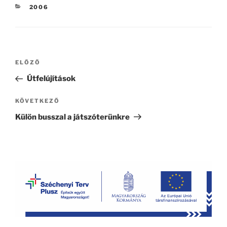
KATEGÓRIÁK
2006
Bejegyzés
Korábbi
ELŐZŐ
navigáció
bejegyzés
Útfelújítások
Következő
KÖVETKEZŐ
bejegyzés
Külön busszal a játszóterünkre