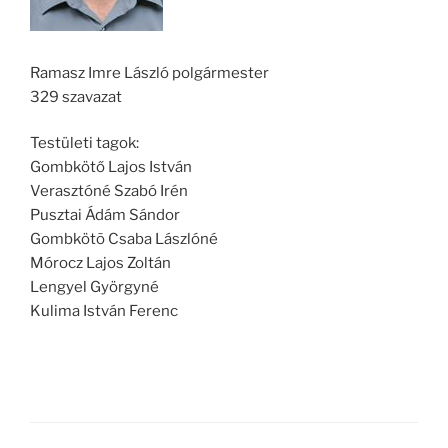
Ramasz Imre László polgármester
329 szavazat
Testületi tagok:
Gombkötő Lajos István
Verasztóné Szabó Irén
Pusztai Ádám Sándor
Gombkötõ Csaba Lászlóné
Mórocz Lajos Zoltán
Lengyel Györgyné
Kulima István Ferenc