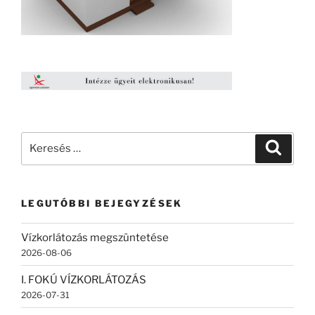
Keresés
Keresé
a
következő
kifejezésre:
LEGUTÓBBI BEJEGYZÉSEK
Vízkorlátozás megszüntetése
2026-08-06
I. FOKÚ VÍZKORLÁTOZÁS
2026-07-31