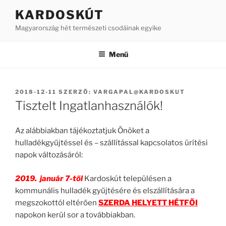
Tartalomhoz
KARDOSKÚT
Magyarország hét természeti csodáinak egyike
Menü
BEKÜLDVE:
2018-12-11
SZERZŐ:
VARGAPAL@KARDOSKUT
Tisztelt Ingatlanhasználók!
Az alábbiakban tájékoztatjuk Önöket a
hulladékgyűjtéssel és – szállítással kapcsolatos ürítési
napok változásáról:
2019. január 7-től
Kardoskút településen a
kommunális hulladék gyűjtésére és elszállítására a
megszokottól eltérően
SZERDA HELYETT HÉTFŐI
napokon kerül sor a továbbiakban.