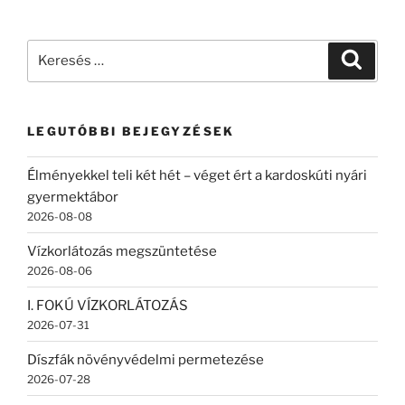
Keresés
Keresé
a
következő
kifejezésre:
LEGUTÓBBI BEJEGYZÉSEK
Élményekkel teli két hét – véget ért a kardoskúti nyári
gyermektábor
2026-08-08
Vízkorlátozás megszüntetése
2026-08-06
I. FOKÚ VÍZKORLÁTOZÁS
2026-07-31
Díszfák növényvédelmi permetezése
2026-07-28