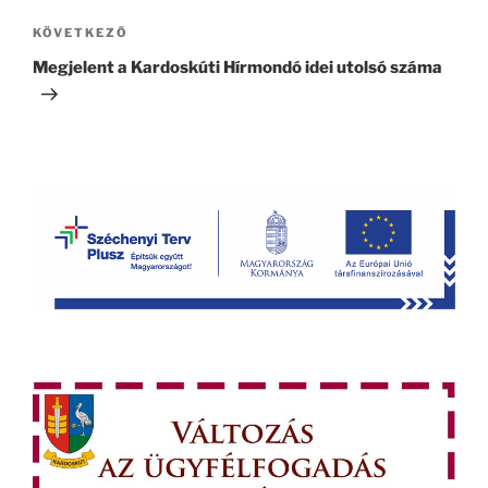
Következő
KÖVETKEZŐ
bejegyzés
Megjelent a Kardoskúti Hírmondó idei utolsó száma