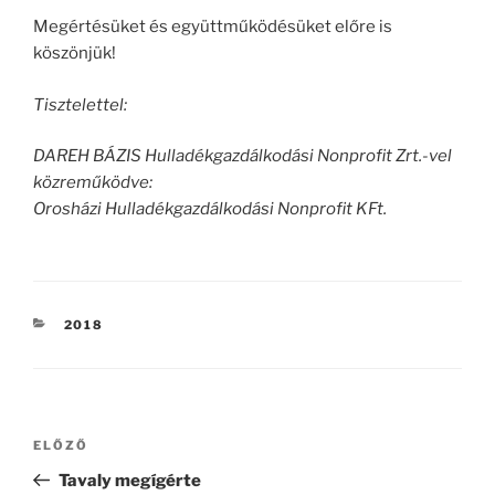
Megértésüket és együttműködésüket előre is
köszönjük!
Tisztelettel:
DAREH BÁZIS Hulladékgazdálkodási Nonprofit Zrt.-vel
közreműködve:
Orosházi Hulladékgazdálkodási Nonprofit KFt.
KATEGÓRIÁK
2018
Bejegyzés
Korábbi
ELŐZŐ
navigáció
bejegyzés
Tavaly megígérte