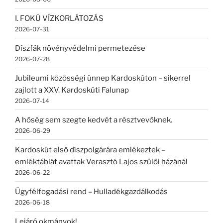
I. FOKÚ VÍZKORLÁTOZÁS
2026-07-31
Díszfák növényvédelmi permetezése
2026-07-28
Jubileumi közösségi ünnep Kardoskúton – sikerrel
zajlott a XXV. Kardoskúti Falunap
2026-07-14
A hőség sem szegte kedvét a résztvevőknek.
2026-06-29
Kardoskút első díszpolgárára emlékeztek –
emléktáblát avattak Verasztó Lajos szülői házánál
2026-06-22
Ügyfélfogadási rend – Hulladékgazdálkodás
2026-06-18
Lejáró okmányok!