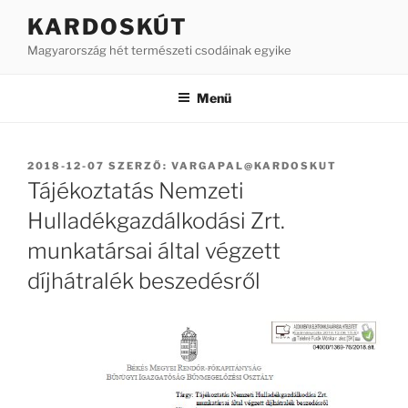
Tartalomhoz
KARDOSKÚT
Magyarország hét természeti csodáinak egyike
Menü
BEKÜLDVE:
2018-12-07
SZERZŐ:
VARGAPAL@KARDOSKUT
Tájékoztatás Nemzeti
Hulladékgazdálkodási Zrt.
munkatársai által végzett
díjhátralék beszedésről