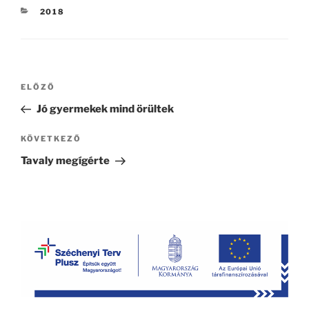
KATEGÓRIÁK
2018
Bejegyzés
Korábbi
ELŐZŐ
navigáció
bejegyzés
Jó gyermekek mind örültek
Következő
KÖVETKEZŐ
bejegyzés
Tavaly megígérte