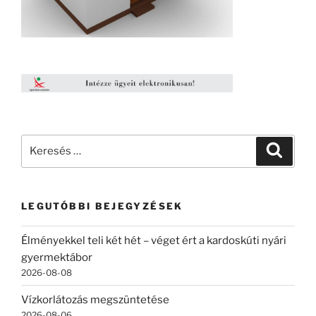
Keresés
Keresé
a
következő
kifejezésre:
LEGUTÓBBI BEJEGYZÉSEK
Élményekkel teli két hét – véget ért a kardoskúti nyári
gyermektábor
2026-08-08
Vízkorlátozás megszüntetése
2026-08-06