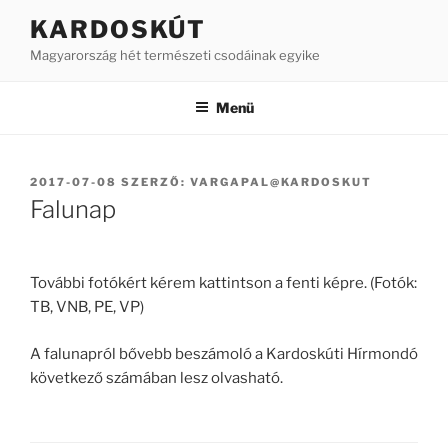
Tartalomhoz
KARDOSKÚT
Magyarország hét természeti csodáinak egyike
Menü
BEKÜLDVE:
2017-07-08
SZERZŐ:
VARGAPAL@KARDOSKUT
Falunap
További fotókért kérem kattintson a fenti képre. (Fotók:
TB, VNB, PE, VP)
A falunapról bővebb beszámoló a Kardoskúti Hírmondó
következő számában lesz olvasható.