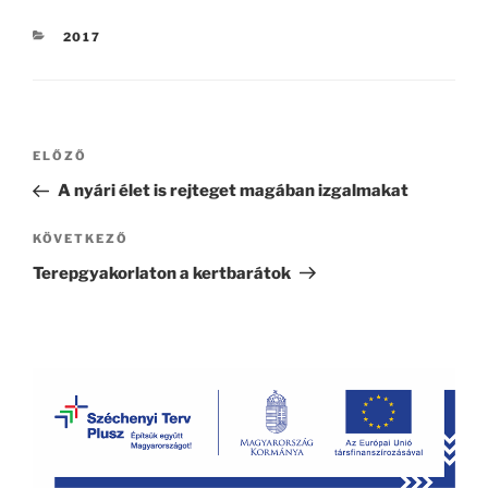
KATEGÓRIÁK
2017
Bejegyzés
Korábbi
ELŐZŐ
navigáció
bejegyzés
A nyári élet is rejteget magában izgalmakat
Következő
KÖVETKEZŐ
bejegyzés
Terepgyakorlaton a kertbarátok