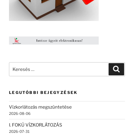
Keresés
Keresé
a
következő
kifejezésre:
LEGUTÓBBI BEJEGYZÉSEK
Vízkorlátozás megszüntetése
2026-08-06
I. FOKÚ VÍZKORLÁTOZÁS
2026-07-31