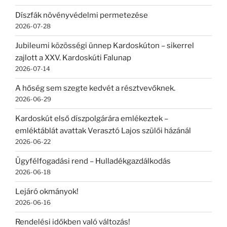
Díszfák növényvédelmi permetezése
2026-07-28
Jubileumi közösségi ünnep Kardoskúton – sikerrel
zajlott a XXV. Kardoskúti Falunap
2026-07-14
A hőség sem szegte kedvét a résztvevőknek.
2026-06-29
Kardoskút első díszpolgárára emlékeztek –
emléktáblát avattak Verasztó Lajos szülői házánál
2026-06-22
Ügyfélfogadási rend – Hulladékgazdálkodás
2026-06-18
Lejáró okmányok!
2026-06-16
Rendelési időkben való változás!