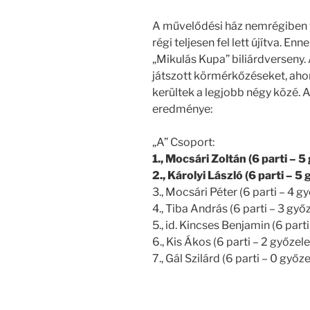
A művelődési ház nemrégiben vás
régi teljesen fel lett újítva. 
„Mikulás Kupa” biliárdverseny.
játszott körmérkőzéseket, ahon
kerültek a legjobb négy közé.
eredménye:
„A” Csoport:
1., Mocsári Zoltán (6 parti – 
2., Károlyi László (6 parti – 5
3., Mocsári Péter (6 parti – 4 
4., Tiba András (6 parti – 3 gy
5., id. Kincses Benjamin (6 part
6., Kis Ákos (6 parti – 2 győzel
7., Gál Szilárd (6 parti – 0 győz