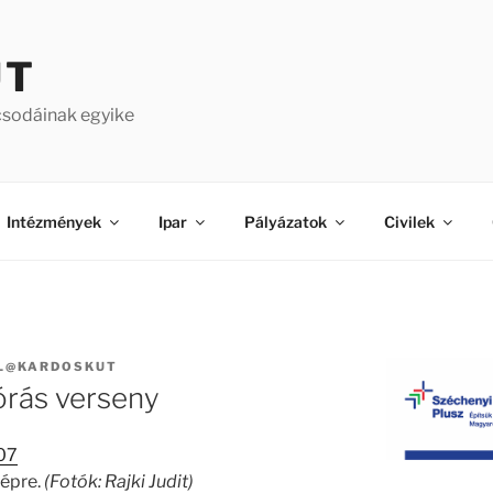
ÚT
csodáinak egyike
Intézmények
Ipar
Pályázatok
Civilek
L@KARDOSKUT
órás verseny
képre.
(Fotók: Rajki Judit)