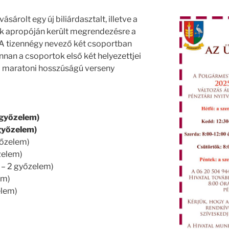
árolt egy új biliárdasztalt, illetve a
Ennek apropóján került megrendezésre a
 A tizennégy nevező két csoportban
nan a csoportok első két helyezettjei
 A maratoni hosszúságú verseny
5 győzelem)
 győzelem)
győzelem)
őzelem)
i – 2 győzelem)
em)
elem)