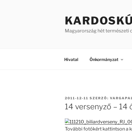
Tartalomhoz
KARDOSK
Magyarország hét természeti 
Hivatal
Önkormányzat
BEKÜLDVE:
2011-12-11
SZERZŐ:
VARGAPA
14 versenyző – 14 
További fotókért kattintson a 