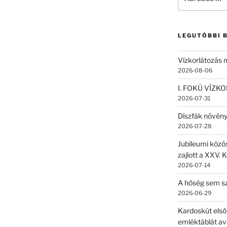
a
következő
kifejezésre:
LEGUTÓBBI 
Vízkorlátozás
2026-08-06
I. FOKÚ VÍZK
2026-07-31
Díszfák növén
2026-07-28
Jubileumi közö
zajlott a XXV. 
2026-07-14
A hőség sem sz
2026-06-29
Kardoskút első
emléktáblát av