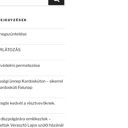
BEJEGYZÉSEK
 megszüntetése
ORLÁTOZÁS
yvédelmi permetezése
sségi ünnep Kardoskúton – sikerrel
Kardoskúti Falunap
egte kedvét a résztvevőknek.
 díszpolgárára emlékeztek –
attak Verasztó Lajos szülői házánál