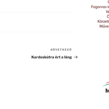
KÖVETKEZŐ
Következő
bejegyzés
Kardoskútra ért a láng