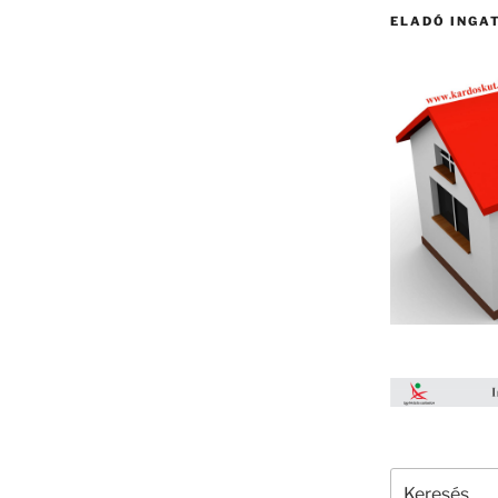
ELADÓ INGA
Keresés