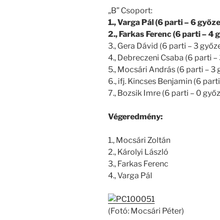
„B” Csoport:
1., Varga Pál (6 parti – 6 győz
2., Farkas Ferenc (6 parti – 4
3., Gera Dávid (6 parti – 3 győ
4., Debreczeni Csaba (6 parti 
5., Mocsári András (6 parti – 3
6., ifj. Kincses Benjamin (6 par
7., Bozsik Imre (6 parti – 0 gy
Végeredmény:
1., Mocsári Zoltán
2., Károlyi László
3., Farkas Ferenc
4., Varga Pál
(Fotó: Mocsári Péter)