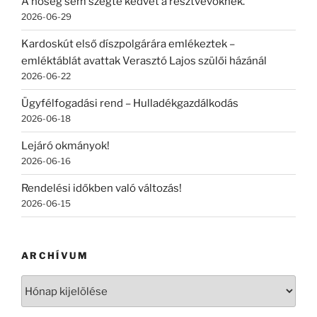
A hőség sem szegte kedvét a résztvevőknek.
2026-06-29
Kardoskút első díszpolgárára emlékeztek –
emléktáblát avattak Verasztó Lajos szülői házánál
2026-06-22
Ügyfélfogadási rend – Hulladékgazdálkodás
2026-06-18
Lejáró okmányok!
2026-06-16
Rendelési időkben való változás!
2026-06-15
ARCHÍVUM
Archívum