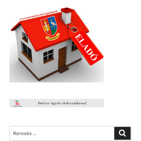
Keresés
Keresé
a