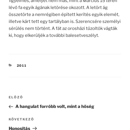
figyelmes, amelyet nem más, mint a Március 15 téren
lévő fa egyik ágának letörése okozott. A letört ág
összetörte a nemrégiben épített kerítés egyik elemét,
illetve kárt tett egy tartályban is. Szerencsére személyi
sérülés nem történt. A fát az orosházi tűzoltók vágták
ki, hogy elkerüljék a további balesetveszélyt.
KATEGÓRIÁK
2011
Bejegyzés
Korábbi
ELŐZŐ
navigáció
bejegyzés
A hangulat forróbb volt, mint a hőség
Következő
KÖVETKEZŐ
bejegyzés
Honosítás