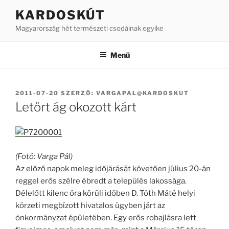
Tartalomhoz
KARDOSKÚT
Magyarország hét természeti csodáinak egyike
Menü
BEKÜLDVE:
2011-07-20
SZERZŐ:
VARGAPAL@KARDOSKUT
Letört ág okozott kárt
(Fotó: Varga Pál)
Az előző napok meleg időjárását követően július 20-án
reggel erős szélre ébredt a település lakossága.
Délelőtt kilenc óra körüli időben D. Tóth Máté helyi
körzeti megbízott hivatalos ügyben járt az
önkormányzat épületében. Egy erős robajlásra lett