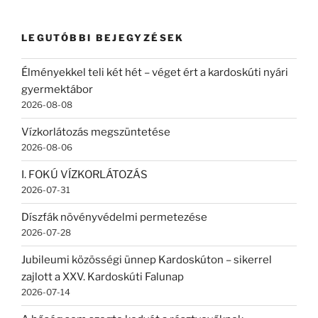
következő
kifejezésre:
LEGUTÓBBI BEJEGYZÉSEK
Élményekkel teli két hét – véget ért a kardoskúti nyári
gyermektábor
2026-08-08
Vízkorlátozás megszüntetése
2026-08-06
I. FOKÚ VÍZKORLÁTOZÁS
2026-07-31
Díszfák növényvédelmi permetezése
2026-07-28
Jubileumi közösségi ünnep Kardoskúton – sikerrel
zajlott a XXV. Kardoskúti Falunap
2026-07-14