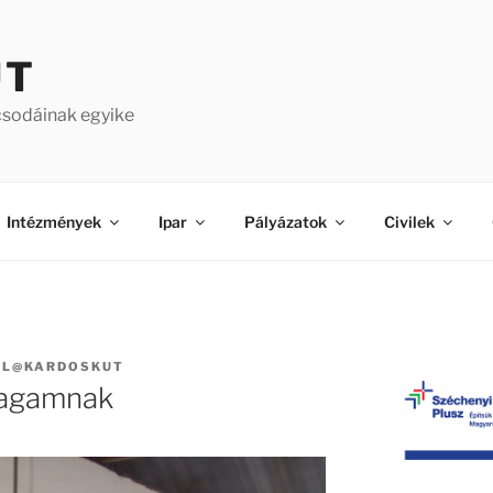
ÚT
csodáinak egyike
Intézmények
Ipar
Pályázatok
Civilek
AL@KARDOSKUT
magamnak