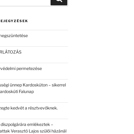
BEJEGYZÉSEK
 megszüntetése
ORLÁTOZÁS
yvédelmi permetezése
sségi ünnep Kardoskúton – sikerrel
Kardoskúti Falunap
egte kedvét a résztvevőknek.
 díszpolgárára emlékeztek –
attak Verasztó Lajos szülői házánál