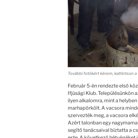
További fotókért kérem, kattintson a f
Február 5-én rendezte első kö
Ifjúsági Klub. Településünkön 
ilyen alkalomra, mint a helyb
marhapörkölt. A vacsora minde
szervezték meg, a vacsora elkés
Azért talonban egy nagymama is
segítő tanácsaival bíztatta a 
este. A következő hétvégéket is