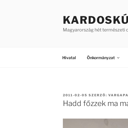
Tartalomhoz
KARDOSK
Magyarország hét természeti 
Hivatal
Önkormányzat
BEKÜLDVE:
2011-02-05
SZERZŐ:
VARGAP
Hadd főzzek ma 