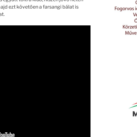
ajd ezt követően a farsangi bálat is
at.