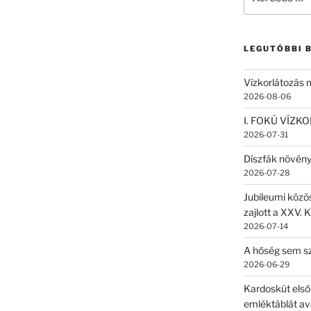
a
következő
kifejezésre:
LEGUTÓBBI 
Vízkorlátozás
2026-08-06
I. FOKÚ VÍZK
2026-07-31
Díszfák növén
2026-07-28
Jubileumi közö
zajlott a XXV. 
2026-07-14
A hőség sem sz
2026-06-29
Kardoskút első
emléktáblát av