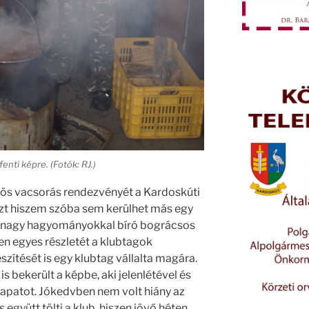
enti képre. (Fotók: RJ.)
zös vacsorás rendezvényét a Kardoskúti
azt hiszem szóba sem kerülhet más egy
en nagy hagyományokkal bíró bográcsos
n egyes részletét a klubtagok
zítését is egy klubtag vállalta magára.
 bekerült a képbe, aki jelenlétével és
csapatot. Jókedvben nem volt hiány az
 együtt tölti a klub, hiszen jövő héten