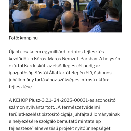
Fotó: kmnp.hu
Újabb, csaknem egymilliárd forintos fejlesztés
kezdődött a Körös-Maros Nemzeti Parkban. A helyszín
ezúttal Kardoskút, az elsődleges cél pedig az
igazgatóság Sóstói Állattartótelepén élő, őshonos
juhállomány tartásához szükséges infrastruktúra
fejlesztése.
A KEHOP Plusz-3.2.1- 24-2025-00031-es azonosító
számon nyilvántartott, „A természetvédelmi
területkezelést biztosító cigája juhfajta állományainak
elhelyezésére szolgáló bemutató mintatelep
fejlesztése” elnevezésű projekt nyitóünnepségét