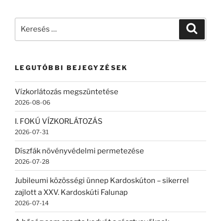
Keresés
Keresé
a
következő
kifejezésre:
LEGUTÓBBI BEJEGYZÉSEK
Vízkorlátozás megszüntetése
2026-08-06
I. FOKÚ VÍZKORLÁTOZÁS
2026-07-31
Díszfák növényvédelmi permetezése
2026-07-28
Jubileumi közösségi ünnep Kardoskúton – sikerrel
zajlott a XXV. Kardoskúti Falunap
2026-07-14