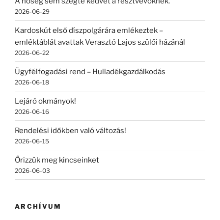
A hőség sem szegte kedvét a résztvevőknek.
2026-06-29
Kardoskút első díszpolgárára emlékeztek –
emléktáblát avattak Verasztó Lajos szülői házánál
2026-06-22
Ügyfélfogadási rend – Hulladékgazdálkodás
2026-06-18
Lejáró okmányok!
2026-06-16
Rendelési időkben való változás!
2026-06-15
Őrizzük meg kincseinket
2026-06-03
ARCHÍVUM