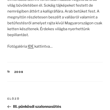
világ bűvöletében él. Sokáig tájképeket festett de
nemrégiben áttért a kalligráfiára. Arab betűket fest. A
megnyitón részletesen beszélt a vallásról valamint a
betűfestésről amelyet rajta kívül Magyarországon csak
ketten készítenek. Érdekes világba nyerhettünk
bepillantást.
Fotógaléria
IDE
kattintva…
KATEGÓRIÁK
2008
Bejegyzés
Korábbi
ELŐZŐ
navigáció
bejegyzés
III. pünkösdi szalonnasütés