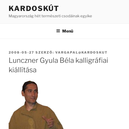
Tartalomhoz
KARDOSKÚT
Magyarország hét természeti csodáinak egyike
Menü
BEKÜLDVE:
2008-05-27
SZERZŐ:
VARGAPAL@KARDOSKUT
Lunczner Gyula Béla kalligráfiai
kiállítása