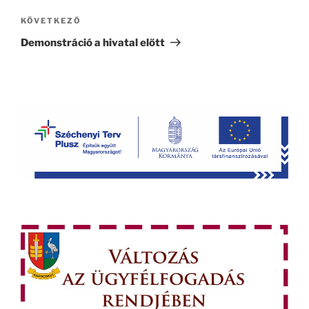
Következő
KÖVETKEZŐ
bejegyzés
Demonstráció a hivatal előtt