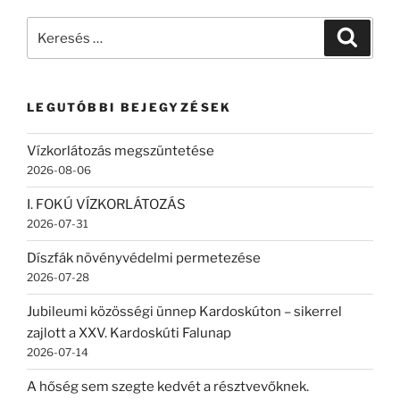
Keresés
Keresé
a
következő
kifejezésre:
LEGUTÓBBI BEJEGYZÉSEK
Vízkorlátozás megszüntetése
2026-08-06
I. FOKÚ VÍZKORLÁTOZÁS
2026-07-31
Díszfák növényvédelmi permetezése
2026-07-28
Jubileumi közösségi ünnep Kardoskúton – sikerrel
zajlott a XXV. Kardoskúti Falunap
2026-07-14
A hőség sem szegte kedvét a résztvevőknek.