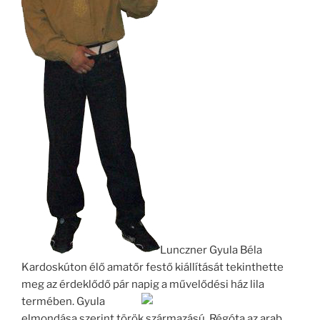
Lunczner Gyula Béla
Kardoskúton élő amatőr festő kiállítását tekinthette
meg az érdeklődő pár napig a művelődési ház lila
termében. Gyula
elmondása szerint török származású. Régóta az arab