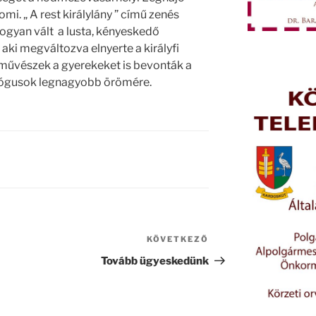
mi. „ A rest királylány ” című zenés
gyan vált a lusta, kényeskedő
 aki megváltozva elnyerte a királyfi
a művészek a gyerekeket is bevonták a
agógusok legnagyobb örömére.
KÖVETKEZŐ
Következő
bejegyzés
Tovább ügyeskedünk