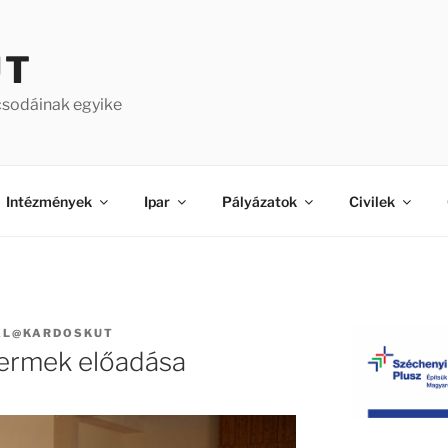
ÚT
csodáinak egyike
Intézmények
Ipar
Pályázatok
Civilek
AL@KARDOSKUT
yermek előadása