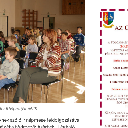
fenti képre. (Fotó:VP)
knek szóló ír népmese feldolgozásával
nségét a hódmezővásárhelyi Léghajó