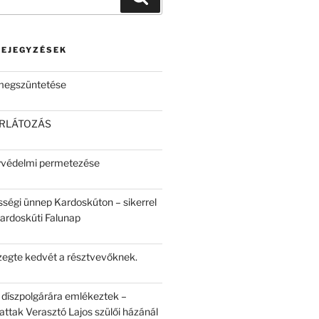
BEJEGYZÉSEK
 megszüntetése
ORLÁTOZÁS
yvédelmi permetezése
sségi ünnep Kardoskúton – sikerrel
Kardoskúti Falunap
egte kedvét a résztvevőknek.
 díszpolgárára emlékeztek –
attak Verasztó Lajos szülői házánál