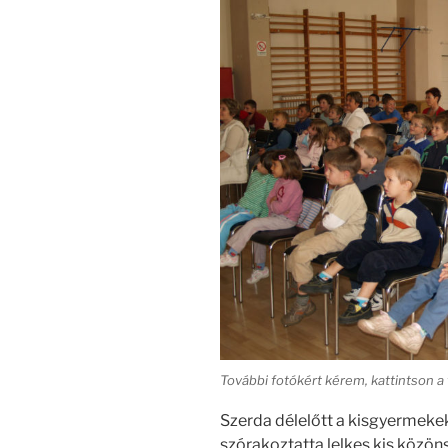
További fotókért kérem, kattintson a 
Szerda délelőtt a kisgyermeke
szórakoztatta lelkes kis közö