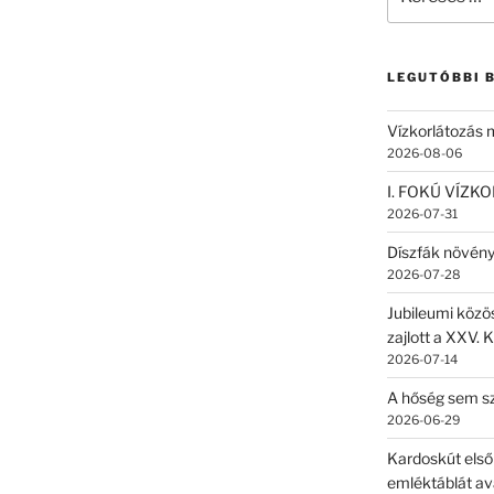
a
következő
kifejezésre:
LEGUTÓBBI 
Vízkorlátozás
2026-08-06
I. FOKÚ VÍZK
2026-07-31
Díszfák növén
2026-07-28
Jubileumi közö
zajlott a XXV. 
2026-07-14
A hőség sem sz
2026-06-29
Kardoskút első
emléktáblát av