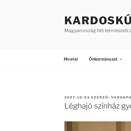
Tartalomhoz
KARDOSK
Magyarország hét természeti 
Hivatal
Önkormányzat
BEKÜLDVE:
2007-10-03
SZERZŐ:
VARGAP
Léghajó színház g