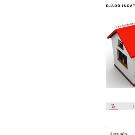
ELADÓ INGA
Keresés