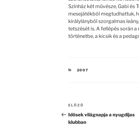
Színház két művésze, Gabi és To
mesejátékból megtudhattuk, ho
királylányból szorgalmas leány,
tetszését is. A fellépés során 
történetbe, a kicsik és a ped
KATEGÓRIÁK
2007
Bejegyzés
Korábbi
ELŐZŐ
navigáció
bejegyzés
Idősek világnapja a nyugdíjas
klubban