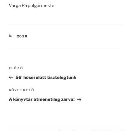
Varga Pá polgármester
KATEGÓRIÁK
2020
Bejegyzés
Korábbi
ELŐZŐ
navigáció
bejegyzés
56′ hősei előtt tisztelegtünk
Következő
KÖVETKEZŐ
bejegyzés
A könyvtár átmenetileg zárva!