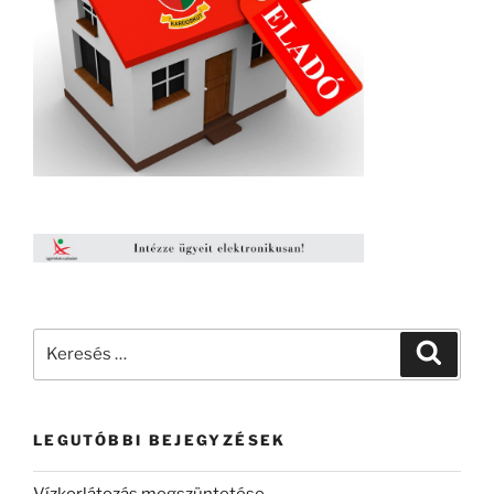
Keresés
Keresé
a
következő
kifejezésre:
LEGUTÓBBI BEJEGYZÉSEK
Vízkorlátozás megszüntetése