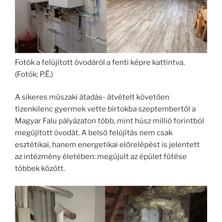
Fotók a felújított óvodáról a fenti képre kattintva.
(Fotók: P.É.)
A sikeres műszaki átadás- átvételt követően
tizenkilenc gyermek vette birtokba szeptembertől a
Magyar Falu pályázaton több, mint húsz millió forintból
megújított óvodát. A belső felújítás nem csak
esztétikai, hanem energetikai előrelépést is jelentett
az intézmény életében: megújult az épület fűtése
többek között.