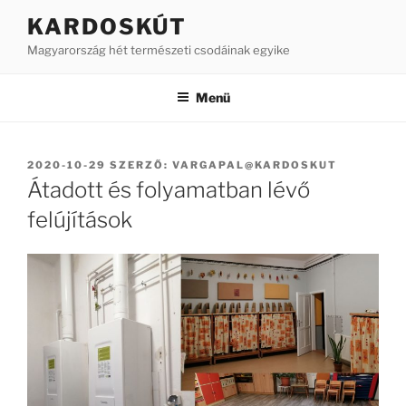
Tartalomhoz
KARDOSKÚT
Magyarország hét természeti csodáinak egyike
Menü
BEKÜLDVE:
2020-10-29
SZERZŐ:
VARGAPAL@KARDOSKUT
Átadott és folyamatban lévő
felújítások