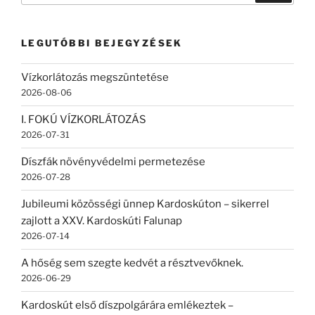
következő
kifejezésre:
LEGUTÓBBI BEJEGYZÉSEK
Vízkorlátozás megszüntetése
2026-08-06
I. FOKÚ VÍZKORLÁTOZÁS
2026-07-31
Díszfák növényvédelmi permetezése
2026-07-28
Jubileumi közösségi ünnep Kardoskúton – sikerrel
zajlott a XXV. Kardoskúti Falunap
2026-07-14
A hőség sem szegte kedvét a résztvevőknek.
2026-06-29
Kardoskút első díszpolgárára emlékeztek –