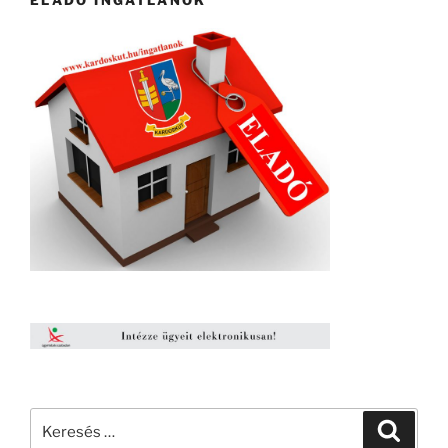
Keresés
Keresé
a