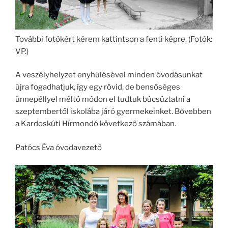
További fotókért kérem kattintson a fenti képre. (Fotók:
VP.)
A veszélyhelyzet enyhülésével minden óvodásunkat
újra fogadhatjuk, így egy rövid, de bensőséges
ünnepéllyel méltó módon el tudtuk búcsúztatni a
szeptembertől iskolába járó gyermekeinket. Bővebben
a Kardoskúti Hírmondó következő számában.
Patócs Éva óvodavezető