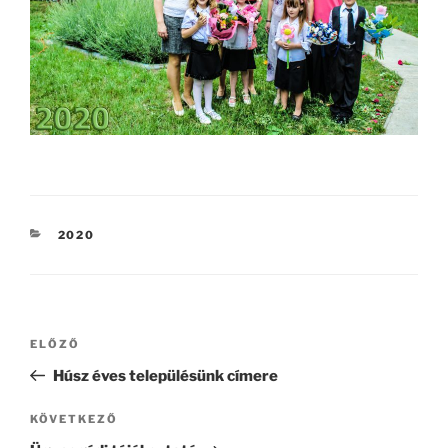
KATEGÓRIÁK
2020
Bejegyzés
Korábbi
ELŐZŐ
navigáció
bejegyzés
Húsz éves településünk címere
Következő
KÖVETKEZŐ
bejegyzés