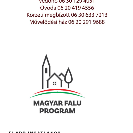
ELADÓ INGATLANOK