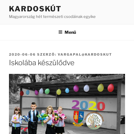
Tartalomhoz
KARDOSKÚT
Magyarország hét természeti csodáinak egyike
Menü
BEKÜLDVE:
2020-06-06
SZERZŐ:
VARGAPAL@KARDOSKUT
Iskolába készülődve