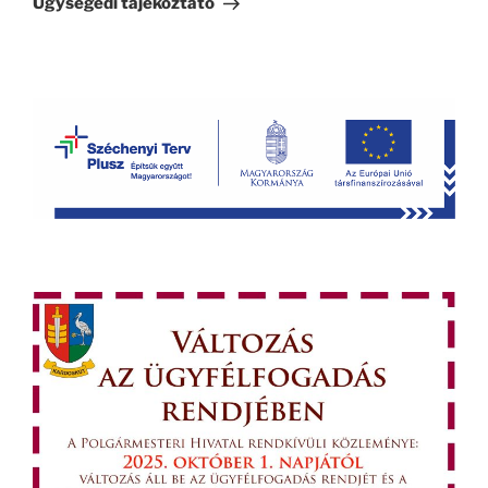
Ügysegédi tájékoztató