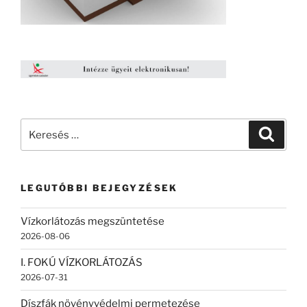
Keresés
Keresé
a
következő
kifejezésre:
LEGUTÓBBI BEJEGYZÉSEK
Vízkorlátozás megszüntetése
2026-08-06
I. FOKÚ VÍZKORLÁTOZÁS
2026-07-31
Díszfák növényvédelmi permetezése