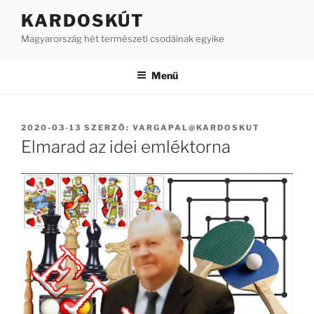
Tartalomhoz
KARDOSKÚT
Magyarország hét természeti csodáinak egyike
Menü
BEKÜLDVE:
2020-03-13
SZERZŐ:
VARGAPAL@KARDOSKUT
Elmarad az idei emléktorna