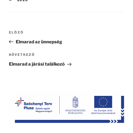
Bejegyzés
Korábbi
ELŐZŐ
navigáció
bejegyzés
Elmarad az ünnepség
Következő
KÖVETKEZŐ
bejegyzés
Elmarad a járási találkozó