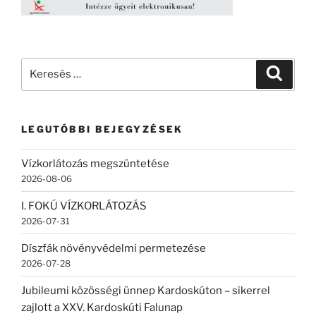
Keresés
Keresé
a
következő
kifejezésre:
LEGUTÓBBI BEJEGYZÉSEK
Vízkorlátozás megszüntetése
2026-08-06
I. FOKÚ VÍZKORLÁTOZÁS
2026-07-31
Díszfák növényvédelmi permetezése
2026-07-28
Jubileumi közösségi ünnep Kardoskúton – sikerrel
zajlott a XXV. Kardoskúti Falunap