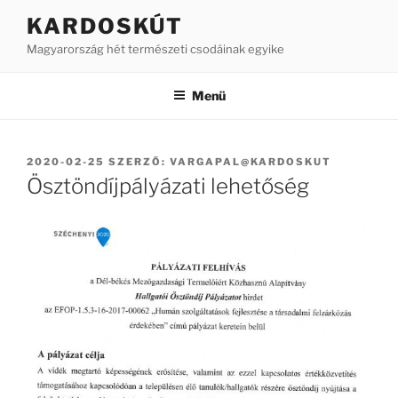
Tartalomhoz
KARDOSKÚT
Magyarország hét természeti csodáinak egyike
Menü
BEKÜLDVE:
2020-02-25
SZERZŐ:
VARGAPAL@KARDOSKUT
Ösztöndíjpályázati lehetőség