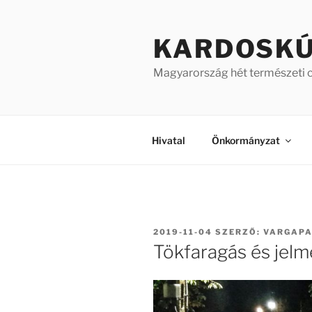
Tartalomhoz
KARDOSK
Magyarország hét természeti 
Hivatal
Önkormányzat
BEKÜLDVE:
2019-11-04
SZERZŐ:
VARGAP
Tökfaragás és jel