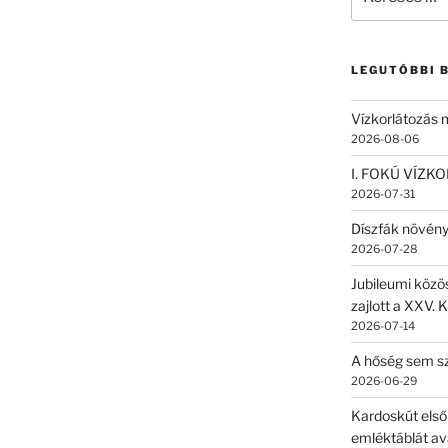
a
következő
kifejezésre:
LEGUTÓBBI 
Vízkorlátozás
2026-08-06
I. FOKÚ VÍZK
2026-07-31
Díszfák növén
2026-07-28
Jubileumi közö
zajlott a XXV. 
2026-07-14
A hőség sem sz
2026-06-29
Kardoskút első
emléktáblát av