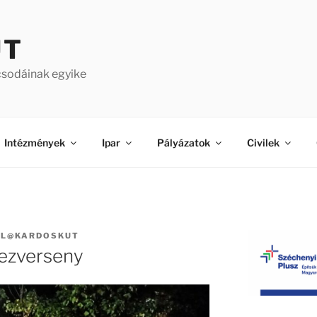
ÚT
csodáinak egyike
Intézmények
Ipar
Pályázatok
Civilek
AL@KARDOSKUT
mezverseny