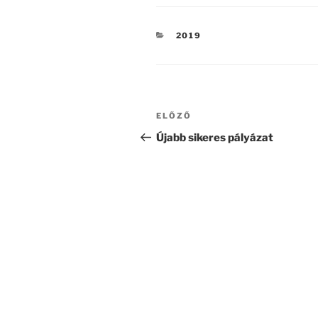
KATEGÓRIÁK
2019
Bejegyzés
Korábbi
ELŐZŐ
navigáció
bejegyzés
Újabb sikeres pályázat