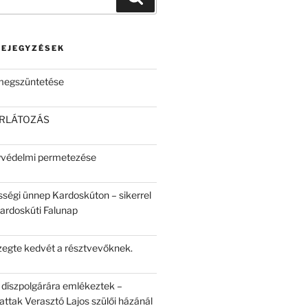
BEJEGYZÉSEK
 megszüntetése
ORLÁTOZÁS
yvédelmi permetezése
sségi ünnep Kardoskúton – sikerrel
Kardoskúti Falunap
egte kedvét a résztvevőknek.
 díszpolgárára emlékeztek –
attak Verasztó Lajos szülői házánál