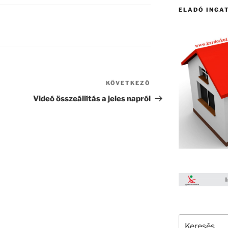
ELADÓ INGA
KÖVETKEZŐ
Következő
bejegyzés
Videó összeállítás a jeles napról
Keresés