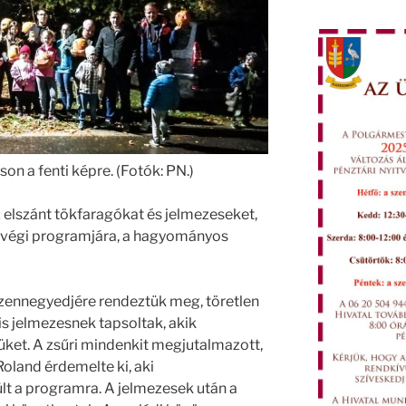
on a fenti képre. (Fotók: PN.)
z elszánt tökfaragókat és jelmezeseket,
r végi programjára, a hagyományos
izennegyedjére rendeztük meg, töretlen
kis jelmezesnek tapsoltak, akik
ket. A zsűri mindenkit megjutalmazott,
Roland érdemelte ki, aki
lt a programra. A jelmezesek után a