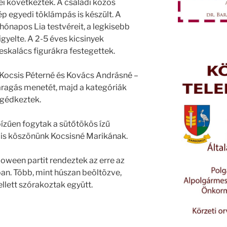
i következtek. A családi közös
p egyedi töklámpás is készült. A
hónapos Lia testvéreit, a legkisebb
gyelte. A 2-5 éves kicsinyek
kalács figurákra festegettek.
, Kocsis Péterné és Kovács Andrásné –
aragás menetét, majd a kategóriák
egédkeztek.
ízűen fogytak a sütőtökös ízű
 is köszönünk Kocsisné Marikának.
loween partit rendeztek az erre az
ban. Több, mint húszan beöltözve,
llett szórakoztak együtt.