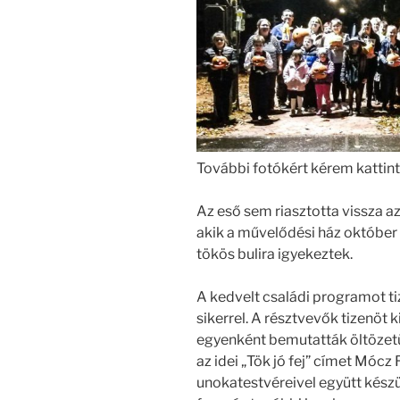
További fotókért kérem kattints
Az eső sem riasztotta vissza a
akik a művelődési ház októbe
tökös bulira igyekeztek.
A kedvelt családi programot t
sikerrel. A résztvevők tizenöt 
egyenként bemutatták öltözetü
az idei „Tök jó fej” címet Mócz 
unokatestvéreivel együtt készü