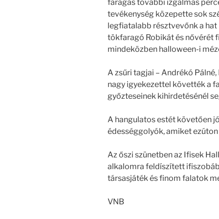
faragás további izgalmas perce
tevékenység közepette sok szé
legfiatalabb résztvevőnk a hat 
tökfaragó Robikát és nővérét fi
mindeközben halloween-i mézes
A zsűri tagjai – Andrékó Pálné
nagy igyekezettel követték a f
győzteseinek kihirdetésénél s
A hangulatos estét követően jó
édességgolyók, amiket ezúton
Az őszi szünetben az Ifisek Hal
alkalomra feldíszített ifiszobá
társasjáték és finom falatok me
VNB