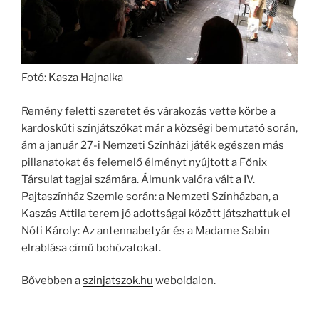
Fotó: Kasza Hajnalka
Remény feletti szeretet és várakozás vette körbe a
kardoskúti színjátszókat már a községi bemutató során,
ám a január 27-i Nemzeti Színházi játék egészen más
pillanatokat és felemelő élményt nyújtott a Főnix
Társulat tagjai számára. Álmunk valóra vált a IV.
Pajtaszínház Szemle során: a Nemzeti Színházban, a
Kaszás Attila terem jó adottságai között játszhattuk el
Nóti Károly: Az antennabetyár és a Madame Sabin
elrablása című bohózatokat.
Bővebben a
szinjatszok.hu
weboldalon.