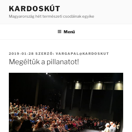
Tartalomhoz
KARDOSKÚT
Magyarország hét természeti csodáinak egyike
Menü
BEKÜLDVE:
2019-01-28
SZERZŐ:
VARGAPAL@KARDOSKUT
Megéltük a pillanatot!