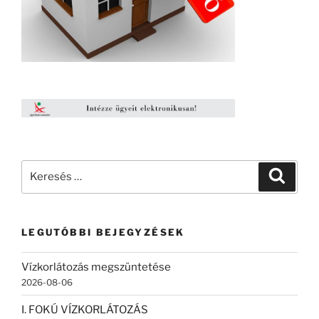
Keresés
Keresé
a
következő
kifejezésre:
LEGUTÓBBI BEJEGYZÉSEK
Vízkorlátozás megszüntetése
2026-08-06
I. FOKÚ VÍZKORLÁTOZÁS