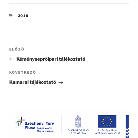
KATEGÓRIÁK
2019
Bejegyzés
Korábbi
ELŐZŐ
navigáció
bejegyzés
Kéményseprőipari tájékoztató
Következő
KÖVETKEZŐ
bejegyzés
Kamarai tájékoztató