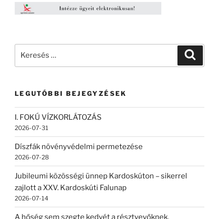
Keresés
Keresé
a
következő
kifejezésre:
LEGUTÓBBI BEJEGYZÉSEK
I. FOKÚ VÍZKORLÁTOZÁS
2026-07-31
Díszfák növényvédelmi permetezése
2026-07-28
Jubileumi közösségi ünnep Kardoskúton – sikerrel
zajlott a XXV. Kardoskúti Falunap
2026-07-14
A hőség sem szegte kedvét a résztvevőknek.