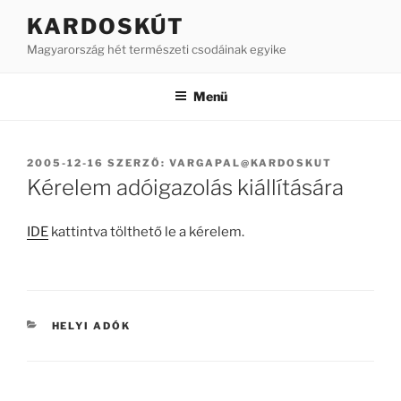
Tartalomhoz
KARDOSKÚT
Magyarország hét természeti csodáinak egyike
Menü
BEKÜLDVE:
2005-12-16
SZERZŐ:
VARGAPAL@KARDOSKUT
Kérelem adóigazolás kiállítására
IDE
kattintva tölthető le a kérelem.
KATEGÓRIÁK
HELYI ADÓK