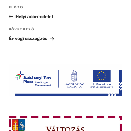
Bejegyzés
Korábbi
ELŐZŐ
navigáció
bejegyzés
Helyi adórendelet
Következő
KÖVETKEZŐ
bejegyzés
Év végi összegzés