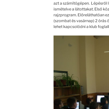
azt a számítógépen. Lépésről 
ismételve a látottakat. Első k
rajzprogram. Előreláthatóan ez
(szombat és vasárnap) 2 órás 
lehet kapcsolódni a klub fogla