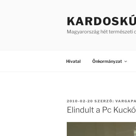
Tartalomhoz
KARDOSK
Magyarország hét természeti 
Hivatal
Önkormányzat
BEKÜLDVE:
2010-02-20
SZERZŐ:
VARGAP
Elindult a Pc Kuckó