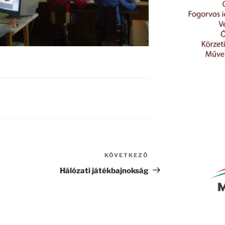
KÖVETKEZŐ
Következő
bejegyzés
Hálózati játékbajnokság