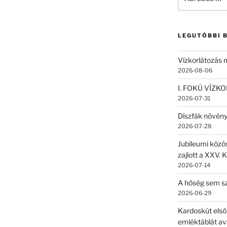
a
következő
kifejezésre:
LEGUTÓBBI 
Vízkorlátozás
2026-08-06
I. FOKÚ VÍZK
2026-07-31
Díszfák növén
2026-07-28
Jubileumi közö
zajlott a XXV. 
2026-07-14
A hőség sem sz
2026-06-29
Kardoskút első
emléktáblát av