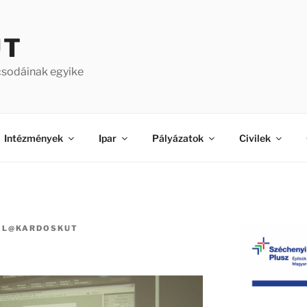
ÚT
csodáinak egyike
Intézmények
Ipar
Pályázatok
Civilek
AL@KARDOSKUT