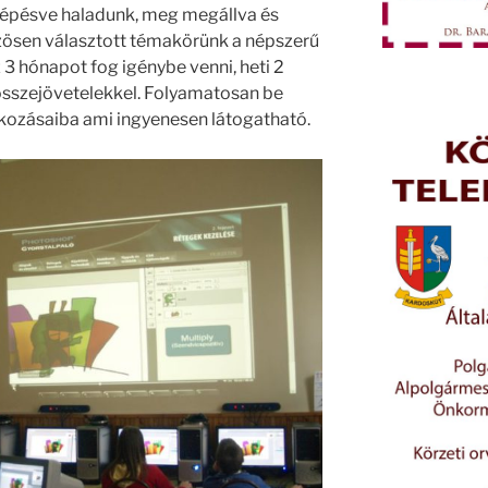
lépésve haladunk, meg megállva és
özösen választott témakörünk a népszerű
 3 hónapot fog igénybe venni, heti 2
összejövetelekkel. Folyamatosan be
lkozásaiba ami ingyenesen látogatható.