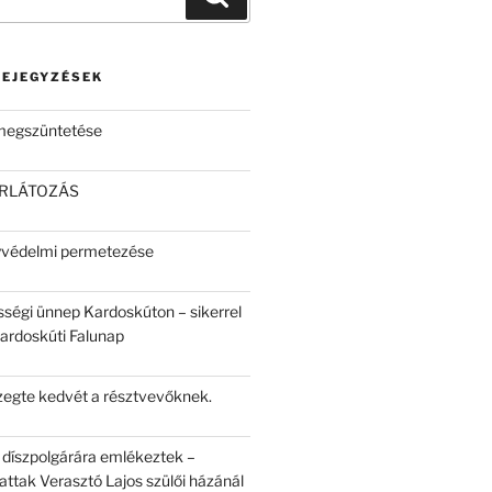
BEJEGYZÉSEK
 megszüntetése
ORLÁTOZÁS
yvédelmi permetezése
sségi ünnep Kardoskúton – sikerrel
Kardoskúti Falunap
egte kedvét a résztvevőknek.
 díszpolgárára emlékeztek –
attak Verasztó Lajos szülői házánál