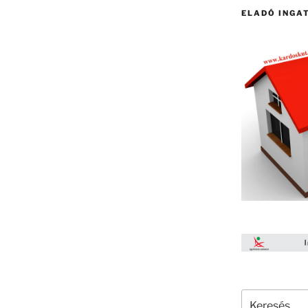
ELADÓ INGA
Keresés