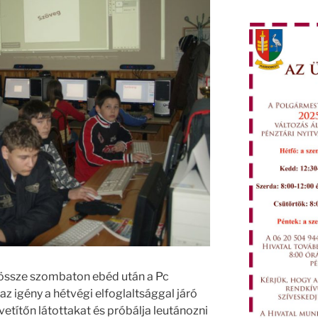
össze szombaton ebéd után a Pc
az igény a hétvégi elfoglaltsággal járó
kivetítőn látottakat és próbálja leutánozni