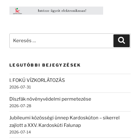
Keresés
Keresé
a
következő
kifejezésre:
LEGUTÓBBI BEJEGYZÉSEK
I. FOKÚ VÍZKORLÁTOZÁS
2026-07-31
Díszfák növényvédelmi permetezése
2026-07-28
Jubileumi közösségi ünnep Kardoskúton – sikerrel
zajlott a XXV. Kardoskúti Falunap
2026-07-14