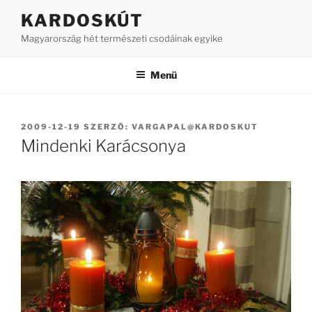
Tartalomhoz
KARDOSKÚT
Magyarország hét természeti csodáinak egyike
Menü
BEKÜLDVE:
2009-12-19
SZERZŐ:
VARGAPAL@KARDOSKUT
Mindenki Karácsonya