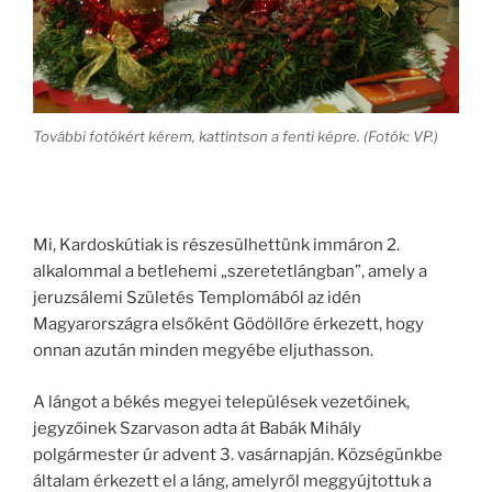
További fotókért kérem, kattintson a fenti képre. (Fotók: VP.)
Mi, Kardoskútiak is részesülhettünk immáron 2.
alkalommal a betlehemi „szeretetlángban”, amely a
jeruzsálemi Születés Templomából az idén
Magyarországra elsőként Gödöllőre érkezett, hogy
onnan azután minden megyébe eljuthasson.
A lángot a békés megyei települések vezetőinek,
jegyzőinek Szarvason adta át Babák Mihály
polgármester úr advent 3. vasárnapján. Községünkbe
általam érkezett el a láng, amelyről meggyújtottuk a