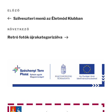
Bejegyzés
Korábbi
ELŐZŐ
navigáció
bejegyzés
Szilveszteri menü az Életmód Klubban
Következő
KÖVETKEZŐ
bejegyzés
Retró fotók újrakategorizálva