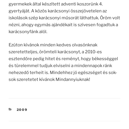
gyermekek által készített adventi koszorúnk 4.
gyertyáját. A közös karácsonyi összejövetelen az
iskolások szép karácsonyi műsorát láthattuk. Öröm volt
nézni, ahogy egymás ajándékait is szívesen fogadtuk a
karácsonyfánk alól.
Ezúton kívánok minden kedves olvasónknak
szeretetteljes, örömteli karácsonyt, a 2010-es
esztendőre pedig hitet és reményt, hogy békességgel
és türelemmel tudjuk elviselni a mindennapok ránk
nehezedő terheit is. Mindehhez jó egészséget és sok-
sok szeretetet kívánok Mindannyiuknak!
KATEGÓRIÁK
2009