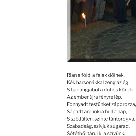
Rian a föld, a falak dőlnek,
Kék harsonákkal zeng az ég.
S barlangjából a dohos kőnek
Az ember újra fényre lép.
Fonnyadt testünket záporozza,
Sápadt arcunkra hull a nap,
S szédülten, szinte tántorogva,
Szabadság, szívjuk sugarad.
Sötétből tárul ki a szívünk: