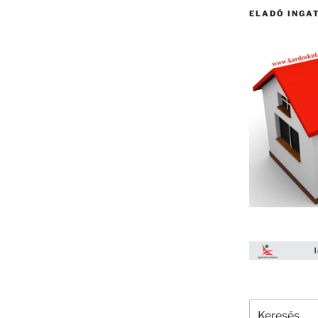
ELADÓ INGA
Keresés