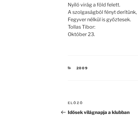
Nyíló virág a föld felett.
A szolgaságból fényt derítünk,
Fegyver nélkül is győztesek.
Tollas Tibor:
Október 23.
KATEGÓRIÁK
2009
Bejegyzés
Korábbi
ELŐZŐ
navigáció
bejegyzés
Idősek világnapja a klubban