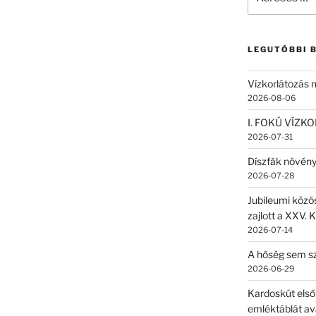
a
következő
kifejezésre:
LEGUTÓBBI 
Vízkorlátozás
2026-08-06
I. FOKÚ VÍZK
2026-07-31
Díszfák növén
2026-07-28
Jubileumi közö
zajlott a XXV. 
2026-07-14
A hőség sem sz
2026-06-29
Kardoskút első
emléktáblát av