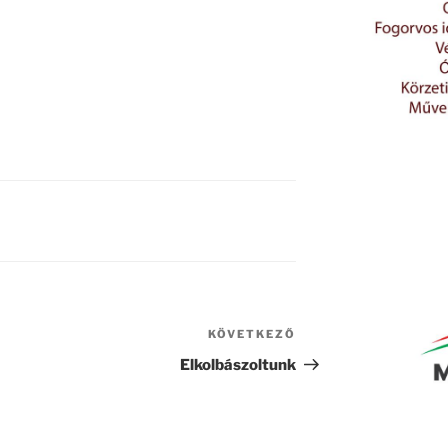
KÖVETKEZŐ
Következő
bejegyzés
Elkolbászoltunk