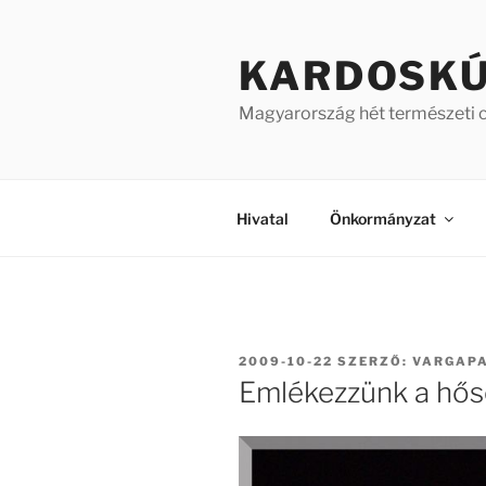
Tartalomhoz
KARDOSK
Magyarország hét természeti 
Hivatal
Önkormányzat
BEKÜLDVE:
2009-10-22
SZERZŐ:
VARGAP
Emlékezzünk a hős