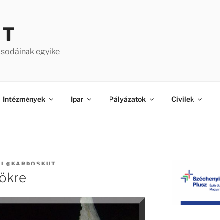
ÚT
csodáinak egyike
Intézmények
Ipar
Pályázatok
Civilek
AL@KARDOSKUT
ökre