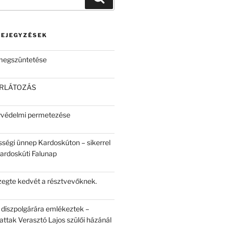
BEJEGYZÉSEK
 megszüntetése
ORLÁTOZÁS
yvédelmi permetezése
sségi ünnep Kardoskúton – sikerrel
Kardoskúti Falunap
egte kedvét a résztvevőknek.
 díszpolgárára emlékeztek –
attak Verasztó Lajos szülői házánál