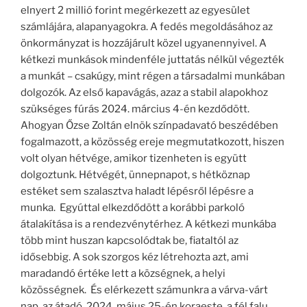
elnyert 2 millió forint megérkezett az egyesület
számlájára, alapanyagokra. A fedés megoldásához az
önkormányzat is hozzájárult közel ugyanennyivel. A
kétkezi munkások mindenféle juttatás nélkül végezték
a munkát – csakúgy, mint régen a társadalmi munkában
dolgozók. Az első kapavágás, azaz a stabil alapokhoz
szükséges fúrás 2024. március 4-én kezdődött.
Ahogyan Őzse Zoltán elnök színpadavató beszédében
fogalmazott, a közösség ereje megmutatkozott, hiszen
volt olyan hétvége, amikor tizenheten is együtt
dolgoztunk. Hétvégét, ünnepnapot, s hétköznap
estéket sem szalasztva haladt lépésről lépésre a
munka. Egyúttal elkezdődött a korábbi parkoló
átalakítása is a rendezvénytérhez. A kétkezi munkába
több mint huszan kapcsolódtak be, fiataltól az
idősebbig. A sok szorgos kéz létrehozta azt, ami
maradandó értéke lett a községnek, a helyi
közösségnek. És elérkezett számunkra a várva-várt
nap, az átadó. 2024. május 25-én koraeste, a fél falu