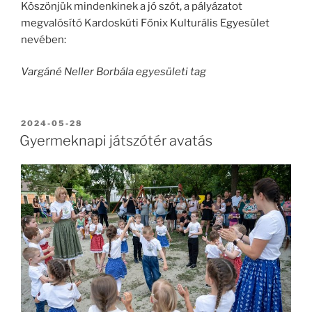
Köszönjük mindenkinek a jó szót, a pályázatot
megvalósító Kardoskúti Főnix Kulturális Egyesület
nevében:
Vargáné Neller Borbála egyesületi tag
BEKÜLDVE:
2024-05-28
Gyermeknapi játszótér avatás