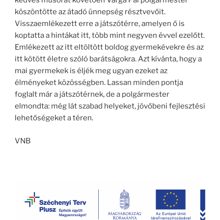
kedves műsorát követően Varga Pál polgármester
köszöntötte az átadó ünnepség résztvevőit.
Visszaemlékezett erre a játszótérre, amelyen ő is
koptatta a hintákat itt, több mint negyven évvel ezelőtt.
Emlékezett az itt eltöltött boldog gyermekévekre és az
itt kötött életre szóló barátságokra. Azt kívánta, hogy a
mai gyermekek is éljék meg ugyan ezeket az
élményeket közösségben. Lassan minden pontja
foglalt már a játszótérnek, de a polgármester
elmondta: még lát szabad helyeket, jövőbeni fejlesztési
lehetőségeket a téren.
VNB