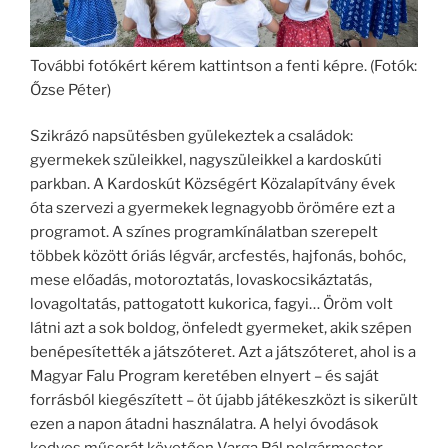
További fotókért kérem kattintson a fenti képre. (Fotók:
Őzse Péter)
Szikrázó napsütésben gyülekeztek a családok:
gyermekek szüleikkel, nagyszüleikkel a kardoskúti
parkban. A Kardoskút Községért Közalapítvány évek
óta szervezi a gyermekek legnagyobb örömére ezt a
programot. A színes programkínálatban szerepelt
többek között óriás légvár, arcfestés, hajfonás, bohóc,
mese előadás, motoroztatás, lovaskocsikáztatás,
lovagoltatás, pattogatott kukorica, fagyi… Öröm volt
látni azt a sok boldog, önfeledt gyermeket, akik szépen
benépesítették a játszóteret. Azt a játszóteret, ahol is a
Magyar Falu Program keretében elnyert – és saját
forrásból kiegészített – öt újabb játékeszközt is sikerült
ezen a napon átadni használatra. A helyi óvodások