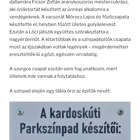
dallamára Ficsor Zoltán aranykoszorús mestercukrász,
aki óriástortát készített az ünnepi alkalomra a
vendégeknek. A vacsorát Mórocz Lajos és főzőcsapata
készítette el, helyben főzött ízletes gulyáslevest.
Ezután a Lóci játszik együttes szórakoztatta a
nagyérdeműt. A kitartóbbak és a színpadépítők csapata
most az éjszakában voltak legények – megérdemelten
eresztették ki a gőzt, egészen virradatig.
A szorgos csapat ezután sem fog unatkozni, mert
ötleteik már vannak a folytatáshoz.
A színpad elején egy tábla őrzi az építők nevét: