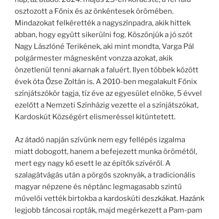
osztozott a Főnix és az önkéntesek örömében.
Mindazokat felkérették a nagyszínpadra, akik hittek
abban, hogy együtt sikerülni fog. Köszönjük a jó szót
Nagy Lászlóné Terikének, aki mint mondta, Varga Pál
polgármester mágnesként vonzza azokat, akik
önzetlenül tenni akarnak a faluért. Ilyen többek között
évek óta Őzse Zoltán is. A 2010-ben megalakult Főnix
színjátszókör tagja, tíz éve az egyesület elnöke, 5 évvel
ezelőtt a Nemzeti Színházig vezette el a színjátszókat,
Kardoskút Községért elismeréssel kitüntetett.
Az átadó napján szívünk nem egy fellépés izgalma
miatt dobogott, hanem a befejezett munka örömétől,
mert egy nagy kő esett le az építők szívéről. A
szalagátvágás után a pörgős szoknyák, a tradicionális
magyar népzene és néptánc legmagasabb szintű
művelői vették birtokba a kardoskúti deszkákat. Hazánk
legjobb táncosai ropták, majd megérkezett a Pam-pam