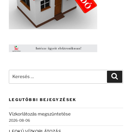
Keresés
Keresé
a
következő
kifejezésre:
LEGUTÓBBI BEJEGYZÉSEK
Vízkorlátozás megszüntetése
2026-08-06
I. FOKÚ VÍZKORLÁTOZÁS