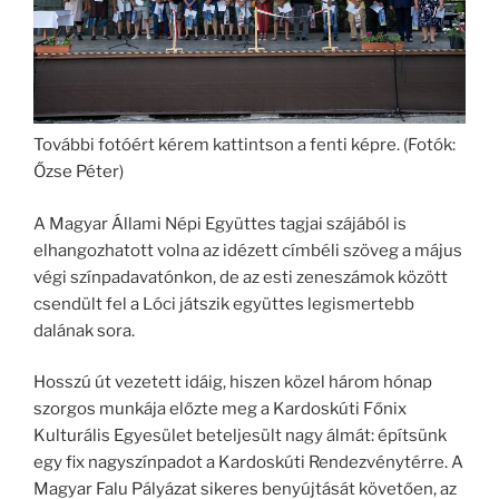
További fotóért kérem kattintson a fenti képre. (Fotók:
Őzse Péter)
A Magyar Állami Népi Együttes tagjai szájából is
elhangozhatott volna az idézett címbéli szöveg a május
végi színpadavatónkon, de az esti zeneszámok között
csendült fel a Lóci játszik együttes legismertebb
dalának sora.
Hosszú út vezetett idáig, hiszen közel három hónap
szorgos munkája előzte meg a Kardoskúti Főnix
Kulturális Egyesület beteljesült nagy álmát: építsünk
egy fix nagyszínpadot a Kardoskúti Rendezvénytérre. A
Magyar Falu Pályázat sikeres benyújtását követően, az