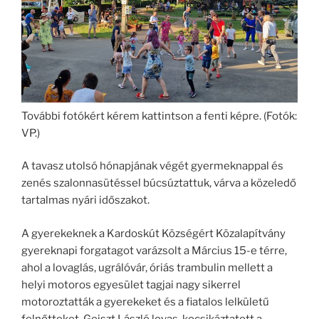
További fotókért kérem kattintson a fenti képre. (Fotók:
VP.)
A tavasz utolsó hónapjának végét gyermeknappal és
zenés szalonnasütéssel búcsúztattuk, várva a közeledő
tartalmas nyári időszakot.
A gyerekeknek a Kardoskút Községért Közalapítvány
gyereknapi forgatagot varázsolt a Március 15-e térre,
ahol a lovaglás, ugrálóvár, óriás trambulin mellett a
helyi motoros egyesület tagjai nagy sikerrel
motoroztatták a gyerekeket és a fiatalos lelkületű
felnőtteket. Geiszt László lovas-kocsikáztatott a