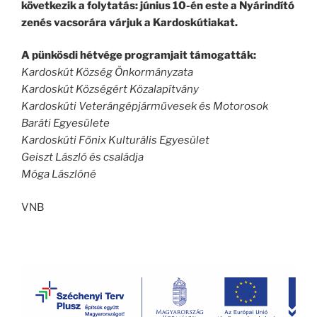
következik a folytatás: június 10-én este a Nyárindító
zenés vacsorára várjuk a Kardoskútiakat.
A pünkösdi hétvége programjait támogatták:
Kardoskút Község Önkormányzata
Kardoskút Községért Közalapítvány
Kardoskúti Veterángépjárművesek és Motorosok
Baráti Egyesülete
Kardoskúti Főnix Kulturális Egyesület
Geiszt László és családja
Móga Lászlóné
VNB