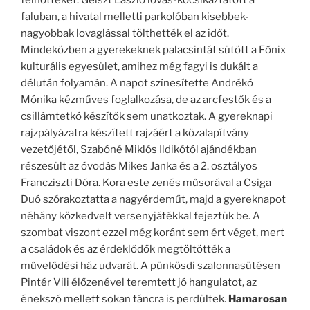
faluban, a hivatal melletti parkolóban kisebbek-
nagyobbak lovaglással tölthették el az időt.
Mindeközben a gyerekeknek palacsintát sütött a Főnix
kulturális egyesület, amihez még fagyi is dukált a
délután folyamán. A napot színesítette Andrékó
Mónika kézműves foglalkozása, de az arcfestők és a
csillámtetkó készítők sem unatkoztak. A gyereknapi
rajzpályázatra készített rajzáért a közalapítvány
vezetőjétől, Szabóné Miklós Ildikótól ajándékban
részesült az óvodás Mikes Janka és a 2. osztályos
Francziszti Dóra. Kora este zenés műsorával a Csiga
Duó szórakoztatta a nagyérdeműt, majd a gyereknapot
néhány közkedvelt versenyjátékkal fejeztük be. A
szombat viszont ezzel még koránt sem ért véget, mert
a családok és az érdeklődők megtöltötték a
művelődési ház udvarát. A pünkösdi szalonnasütésen
Pintér Vili élőzenével teremtett jó hangulatot, az
énekszó mellett sokan táncra is perdültek.
Hamarosan