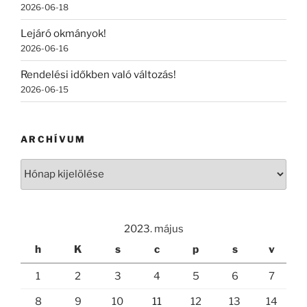
2026-06-18
Lejáró okmányok!
2026-06-16
Rendelési időkben való változás!
2026-06-15
ARCHÍVUM
Archívum
2023. május
h
K
s
c
p
s
v
1
2
3
4
5
6
7
8
9
10
11
12
13
14