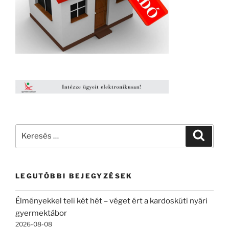
Keresés
Keresé
a
következő
kifejezésre:
LEGUTÓBBI BEJEGYZÉSEK
Élményekkel teli két hét – véget ért a kardoskúti nyári
gyermektábor
2026-08-08