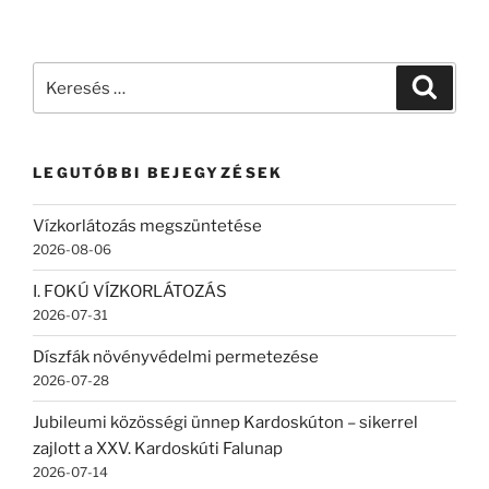
Keresés
Keresé
a
következő
kifejezésre:
LEGUTÓBBI BEJEGYZÉSEK
Vízkorlátozás megszüntetése
2026-08-06
I. FOKÚ VÍZKORLÁTOZÁS
2026-07-31
Díszfák növényvédelmi permetezése
2026-07-28
Jubileumi közösségi ünnep Kardoskúton – sikerrel
zajlott a XXV. Kardoskúti Falunap
2026-07-14