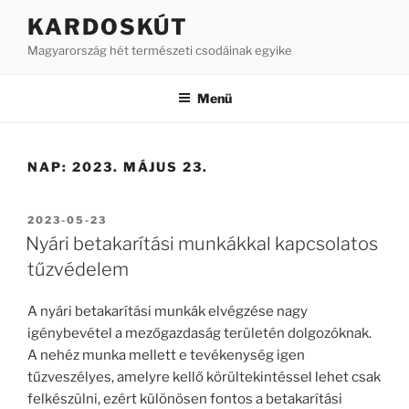
Tartalomhoz
KARDOSKÚT
Magyarország hét természeti csodáinak egyike
Menü
NAP:
2023. MÁJUS 23.
BEKÜLDVE:
2023-05-23
Nyári betakarítási munkákkal kapcsolatos
tűzvédelem
A
nyári
betakarítási
munkák
elvégzése
nagy
igénybevétel
a
mezőgazdaság
területén
dolgozóknak.
A
nehéz
munka
mellett
e
tevékenység
igen
tűzveszélyes,
amelyre
kellő
körültekintéssel lehet csak
felkészülni, ezért különösen fontos a betakarítási