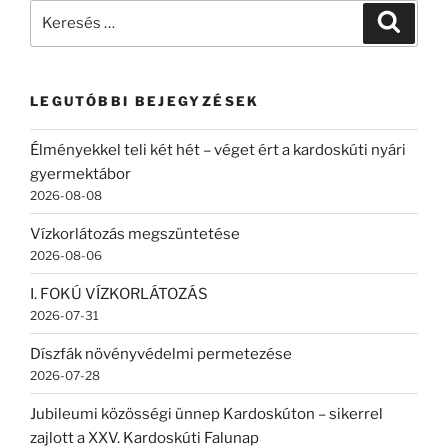
Keresés
Keresé
a
következő
kifejezésre:
LEGUTÓBBI BEJEGYZÉSEK
Élményekkel teli két hét – véget ért a kardoskúti nyári
gyermektábor
2026-08-08
Vízkorlátozás megszüntetése
2026-08-06
I. FOKÚ VÍZKORLÁTOZÁS
2026-07-31
Díszfák növényvédelmi permetezése
2026-07-28
Jubileumi közösségi ünnep Kardoskúton – sikerrel
zajlott a XXV. Kardoskúti Falunap