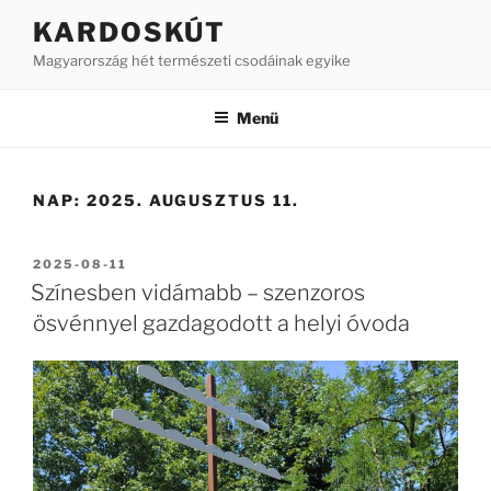
Tartalomhoz
KARDOSKÚT
Magyarország hét természeti csodáinak egyike
Menü
NAP:
2025. AUGUSZTUS 11.
BEKÜLDVE:
2025-08-11
Színesben vidámabb – szenzoros
ösvénnyel gazdagodott a helyi óvoda