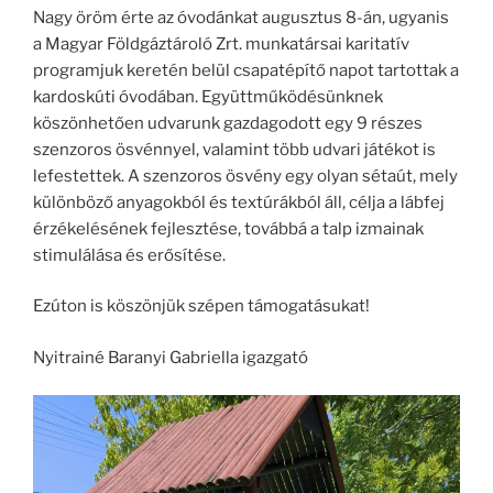
Nagy öröm érte az óvodánkat augusztus 8-án, ugyanis
a Magyar Földgáztároló Zrt. munkatársai karitatív
programjuk keretén belül csapatépítő napot tartottak a
kardoskúti óvodában. Együttműködésünknek
köszönhetően udvarunk gazdagodott egy 9 részes
szenzoros ösvénnyel, valamint több udvari játékot is
lefestettek. A szenzoros ösvény egy olyan sétaút, mely
különböző anyagokból és textúrákból áll, célja a lábfej
érzékelésének fejlesztése, továbbá a talp izmainak
stimulálása és erősítése.
Ezúton is köszönjük szépen támogatásukat!
Nyitrainé Baranyi Gabriella igazgató