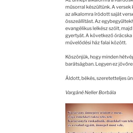
műsorral készültünk. A versek 
az alkalomra íródott saját verse
összeállítást. Az egybegyűltek
evangélikus lelkész szólt, ma
gyertyát. A következő órácska a
művelődési ház falai között.
Köszönjük, hogy minden hétvég
barátságban. Legyen ez jövőre 
Áldott, békés, szeretetteljes 
Vargáné Neller Borbála