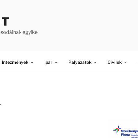
ÚT
csodáinak egyike
Intézmények
Ipar
Pályázatok
Civilek
.