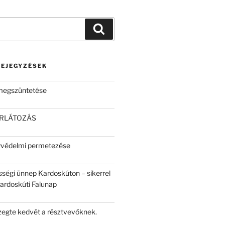
Keresés
BEJEGYZÉSEK
 megszüntetése
ORLÁTOZÁS
yvédelmi permetezése
sségi ünnep Kardoskúton – sikerrel
Kardoskúti Falunap
egte kedvét a résztvevőknek.