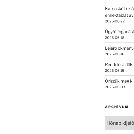
Kardoskút első
emléktáblát av
2026-06-22
Ügyfélfogadási
2026-06-18
Lejáró okmány
2026-06-16
Rendelési időkb
2026-06-15
Őrizzük meg ki
2026-06-03
ARCHÍVUM
Archívum