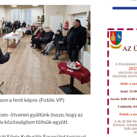
on a fenti képre. (Fotók: VP.)
ben- ötvenen gyűltünk össze, hogy az
 is közösségben töltsük együtt.
ti Főnix Kulturális Egyesület tagjaival