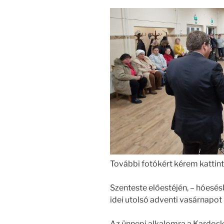
További fotókért kérem kattints
Szenteste előestéjén, – hóesés
idei utolsó adventi vasárnapot
Az ünnepi alkalomra a Kardoskú