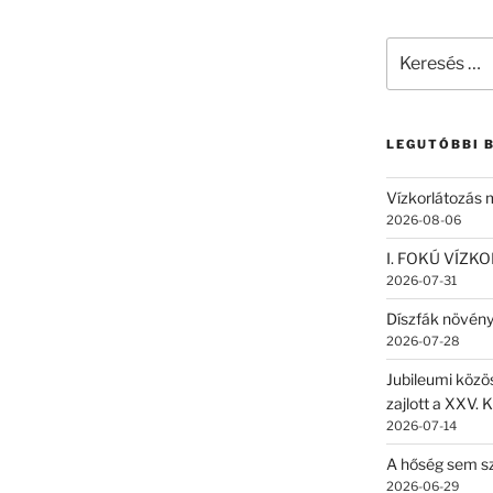
Keresés
a
következő
kifejezésre:
LEGUTÓBBI 
Vízkorlátozás
2026-08-06
I. FOKÚ VÍZK
2026-07-31
Díszfák növén
2026-07-28
Jubileumi közö
zajlott a XXV. 
2026-07-14
A hőség sem sz
2026-06-29