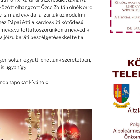
között elhangzott Őzse Zoltán elnök erre
 is, majd egy dallal zártuk az irodalmi
hez Pápai Attila kardoskúti kötődésű
jd meggyújtotta koszorúnkon a negyedik
 jóízű baráti beszélgetésekkel telt a
én sokan együtt lehettünk szeretetben,
is ugyanígy!
ünnepnapokat kívánok: