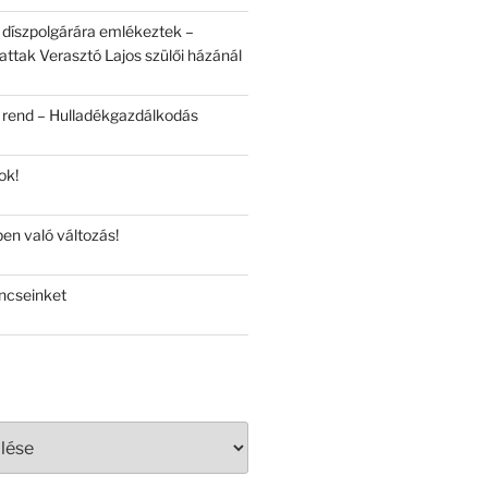
 díszpolgárára emlékeztek –
attak Verasztó Lajos szülői házánál
 rend – Hulladékgazdálkodás
ok!
en való változás!
ncseinket