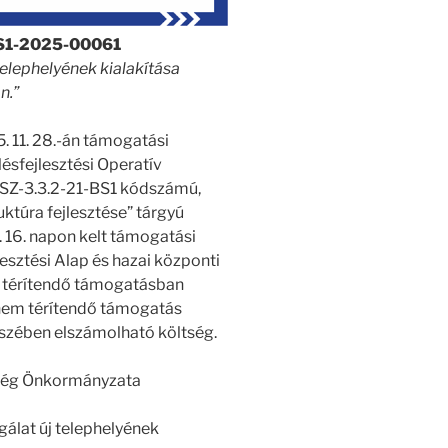
S1-2025-00061
telephelyének kialakítása
n.”
 11. 28.-án támogatási
lésfejlesztési Operatív
USZ-3.3.2-21-BS1 kódszámú,
uktúra fejlesztése” tárgyú
 16. napon kelt támogatási
lesztési Alap és hazai központi
m térítendő támogatásban
a nem térítendő támogatás
gészében elszámolható költség.
ség Önkormányzata
gálat új telephelyének