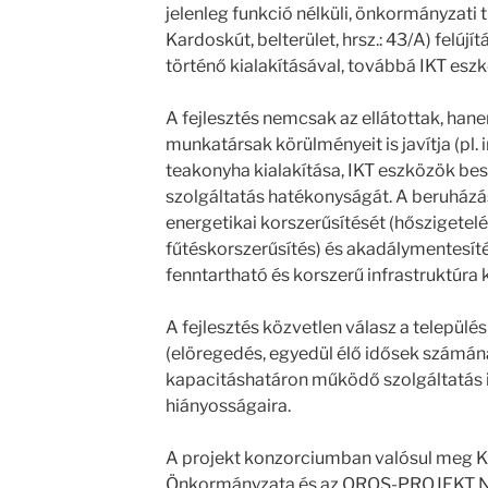
jelenleg funkció nélküli, önkormányzati
Kardoskút, belterület, hrsz.: 43/A) felújí
történő kialakításával, továbbá IKT esz
A fejlesztés nemcsak az ellátottak, ha
munkatársak körülményeit is javítja (pl. i
teakonyha kialakítása, IKT eszközök bes
szolgáltatás hatékonyságát. A beruházá
energetikai korszerűsítését (hőszigetelé
fűtéskorszerűsítés) és akadálymentesíté
fenntartható és korszerű infrastruktúra
A fejlesztés közvetlen válasz a települé
(elöregedés, egyedül élő idősek számán
kapacitáshatáron működő szolgáltatás i
hiányosságaira.
A projekt konzorciumban valósul meg 
Önkormányzata és az OROS-PROJEKT Nonp