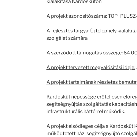
kialakítása Kardoskúton
A projekt azonosítószáma:
TOP_PLUSZ-
A fejlesztés tárgya:
Új telephely kialakít
szolgálat számára
A szerződött támogatás összege:
64 00
A projekt tervezett megvalósítási ideje:
A projekt tartalmának részletes bemuta
Kardoskút népessége erőteljesen elörege
segítségnyújtás szolgáltatás kapacitás
infrastrukturális háttérrel működik.
A projekt elsődleges célja a Kardoskút
működtetett házi segítségnyújtó szolgál