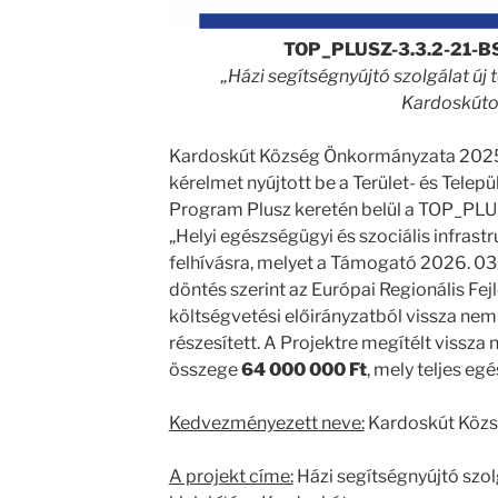
TOP_PLUSZ-3.3.2-21-B
„Házi segítségnyújtó szolgálat új 
Kardoskúto
Kardoskút Község Önkormányzata 2025.
kérelmet nyújtott be a Terület- és Telepü
Program Plusz keretén belül a TOP_PL
„Helyi egészségügyi és szociális infrastr
felhívásra, melyet a Támogató 2026. 03.
döntés szerint az Európai Regionális Fej
költségvetési előirányzatból vissza ne
részesített. A Projektre megítélt vissz
összege
64 000 000 Ft
, mely teljes e
Kedvezményezett neve:
Kardoskút Köz
A projekt címe:
Házi segítségnyújtó szol