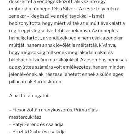
desszertet a vendégek között, akik szinte egy
emberként ünnepelték a Silvert. Az este folyamán a
zenekar – kiegészülve a régi tagokkal – ismét
bebizonyította, hogy miért váltak az elmúlt évek alatt a
régió egyik legkedveltebb zenekarává. Az ünneplés
hajnalig tartott, a vendégek pedig nem csak a zenekar
múltját, hanem annak jövőjét is méltatták, kívánva,
hogy még sokáig töltsenek meg lakodalmakat és
bálokat életvidám muzsikájukkal. Az esemény nemcsak
az együttes számára volt emlékezetes, hanem minden
jelenlévőnek, aki részese lehetett ennek a különleges
pillanatnak Kardoskúton.
A bál fő támogatói:
– Ficsor Zoltán aranykoszorús, Príma díjas
mestercukrász
– Patyi Ferenc és családja
– Prozlik Csaba és családja