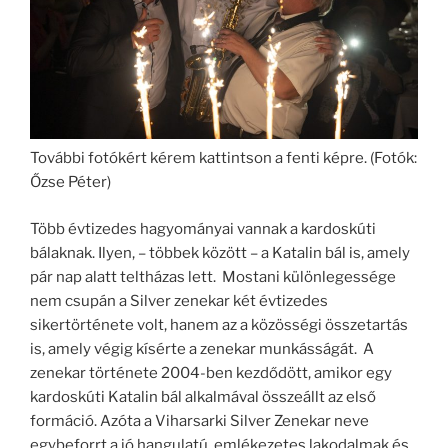
További fotókért kérem kattintson a fenti képre. (Fotók:
Őzse Péter)
Több évtizedes hagyományai vannak a kardoskúti
bálaknak. Ilyen, – többek között – a Katalin bál is, amely
pár nap alatt teltházas lett. Mostani különlegessége
nem csupán a Silver zenekar két évtizedes
sikertörténete volt, hanem az a közösségi összetartás
is, amely végig kísérte a zenekar munkásságát. A
zenekar története 2004-ben kezdődött, amikor egy
kardoskúti Katalin bál alkalmával összeállt az első
formáció. Azóta a Viharsarki Silver Zenekar neve
egybeforrt a jó hangulatú, emlékezetes lakodalmak és