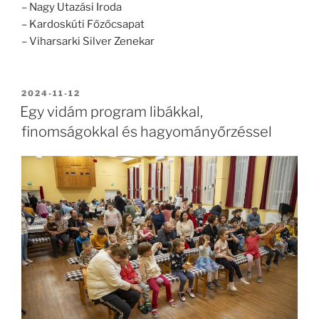
– Nagy Utazási Iroda
– Kardoskúti Főzőcsapat
– Viharsarki Silver Zenekar
BEKÜLDVE:
2024-11-12
Egy vidám program libákkal,
finomságokkal és hagyományőrzéssel