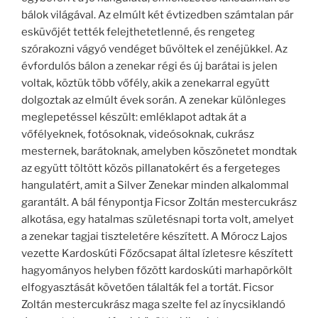
bálok világával. Az elmúlt két évtizedben számtalan pár
esküvőjét tették felejthetetlenné, és rengeteg
szórakozni vágyó vendéget bűvöltek el zenéjükkel. Az
évfordulós bálon a zenekar régi és új barátai is jelen
voltak, köztük több vőfély, akik a zenekarral együtt
dolgoztak az elmúlt évek során. A zenekar különleges
meglepetéssel készült: emléklapot adtak át a
vőfélyeknek, fotósoknak, videósoknak, cukrász
mesternek, barátoknak, amelyben köszönetet mondtak
az együtt töltött közös pillanatokért és a fergeteges
hangulatért, amit a Silver Zenekar minden alkalommal
garantált. A bál fénypontja Ficsor Zoltán mestercukrász
alkotása, egy hatalmas születésnapi torta volt, amelyet
a zenekar tagjai tiszteletére készített. A Mórocz Lajos
vezette Kardoskúti Főzőcsapat által ízletesre készített
hagyományos helyben főzött kardoskúti marhapörkölt
elfogyasztását követően tálalták fel a tortát. Ficsor
Zoltán mestercukrász maga szelte fel az ínycsiklandó