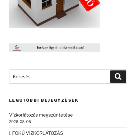
Keresés
Keresé
a
következő
kifejezésre:
LEGUTÓBBI BEJEGYZÉSEK
Vízkorlátozás megszüntetése
2026-08-06
I. FOKÚ VÍZKORLÁTOZÁS