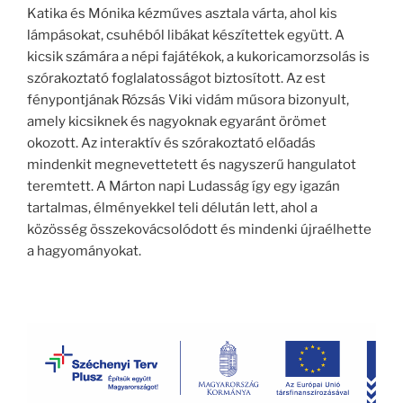
Katika és Mónika kézműves asztala várta, ahol kis
lámpásokat, csuhéból libákat készítettek együtt. A
kicsik számára a népi fajátékok, a kukoricamorzsolás is
szórakoztató foglalatosságot biztosított. Az est
fénypontjának Rózsás Viki vidám műsora bizonyult,
amely kicsiknek és nagyoknak egyaránt örömet
okozott. Az interaktív és szórakoztató előadás
mindenkit megnevettetett és nagyszerű hangulatot
teremtett. A Márton napi Ludasság így egy igazán
tartalmas, élményekkel teli délután lett, ahol a
közösség összekovácsolódott és mindenki újraélhette
a hagyományokat.