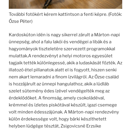
További fotókért kérem kattintson a fenti képre. (Fotók:
Őzse Péter)
Kardoskúton idén is nagy sikerrel zárult a Márton-napi
ünnepség, ahol a falu lakói és vendégei a libák és a
hagyományok tiszteletére szervezett programokkal
mulattak.
A rendezvényt a helyi motoros egyesület
tagjaik tették különlegessé, akik a ludaskását főzték. Az
illatozó étel pillanatok alatt el is fogyott, hiszen senki
nem akart lemaradni a finom ízvilágról. Az Őzse család
is hozzájárult az ünnepi hangulathoz, akik a lúdláb
szelet sütemény édes ízével vendégelték meg az
érdeklődőket. A finomság, amely csokoládéval,
krémmel és ízletes piskótával készült, igazi csemege
volt minden édesszájúnak. A Márton-napi rendezvény
külön érdekessége volt, hogy bárki készíthetett
helyben lúdgége tésztát, Zsigovicsné Erzsike