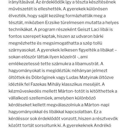
irányításával. Az érdeklődők így a tészta készítésének
művészetét is elleshették. A gyerekek különösen
élvezték, hogy saját kezűleg formázhatták meg a
tésztát, miközben Erzsike türelmesen mutatta a helyes
technikákat. A program részeként Geiszt Laci libái is
fontos szerepet kaptak, hiszen az udvaron bárki
megnézhette és megsimogathatta a szép tollú
szárnyasokat. A gyerekek lelkesen figyelték a libákat –
sokan először láttak ilyen közelről -, ami
emlékezetessé tette számukra a libamustrát. A
hagyományokat is megidéztük: néhányan jelmezt
öltöttek és Döbröginek vagy Ludas Matyinak öltözve
idézték fel Fazekas Mihály klasszikus meséjét. A
kézműveskedés mellett Márton-totót is kitölthettek a
vállalkozó szelleműek, amelyben különböző
kérdéseket kellett megválaszolniuk a Márton-napi
hagyományokkal és libákkal kapcsolatban. Ez a
kérdéssor sok érdeklődőt vonzott, hiszen a résztvevők
között tortát sorsoltunk ki. A gyerekeknek Andrékó