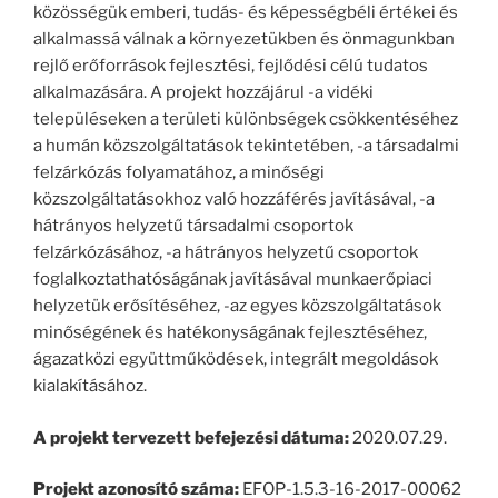
közösségük emberi, tudás- és képességbéli értékei és
alkalmassá válnak a környezetükben és önmagunkban
rejlő erőforrások fejlesztési, fejlődési célú tudatos
alkalmazására. A projekt hozzájárul -a vidéki
településeken a területi különbségek csökkentéséhez
a humán közszolgáltatások tekintetében, -a társadalmi
felzárkózás folyamatához, a minőségi
közszolgáltatásokhoz való hozzáférés javításával, -a
hátrányos helyzetű társadalmi csoportok
felzárkózásához, -a hátrányos helyzetű csoportok
foglalkoztathatóságának javításával munkaerőpiaci
helyzetük erősítéséhez, -az egyes közszolgáltatások
minőségének és hatékonyságának fejlesztéséhez,
ágazatközi együttműködések, integrált megoldások
kialakításához.
A projekt tervezett befejezési dátuma:
2020.07.29.
Projekt azonosító száma:
EFOP-1.5.3-16-2017-00062