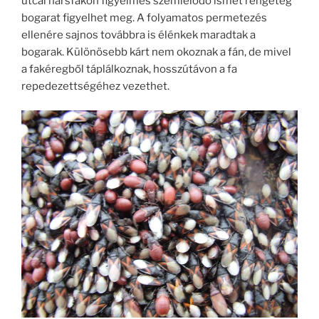
utcai hársfákon figyelmes szemlélődő ismét rengeteg
bogarat figyelhet meg. A folyamatos permetezés
ellenére sajnos továbbra is élénkek maradtak a
bogarak. Különösebb kárt nem okoznak a fán, de mivel
a fakéregből táplálkoznak, hosszútávon a fa
repedezettségéhez vezethet.