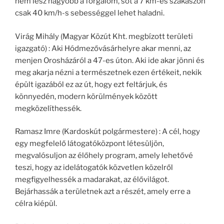
nem lesz nagyobb a forgalom, sőt a 7 km-es szakaszon
csak 40 km/h-s sebességgel lehet haladni.
Virág Mihály (Magyar Közút Kht. megbízott területi
igazgató) : Aki Hódmezővásárhelyre akar menni, az
menjen Orosházáról a 47-es úton. Aki ide akar jönni és
meg akarja nézni a természetnek ezen értékeit, nekik
épült igazából ez az út, hogy ezt feltárjuk, és
könnyedén, modern körülmények között
megközelíthessék.
Ramasz Imre (Kardoskút polgármestere) : A cél, hogy
egy megfelelő látogatóközpont létesüljön,
megvalósuljon az élőhely program, amely lehetővé
teszi, hogy az idelátogatók közvetlen közelről
megfigyelhessék a madarakat, az élővilágot.
Bejárhassák a területnek azt a részét, amely erre a
célra kiépül.