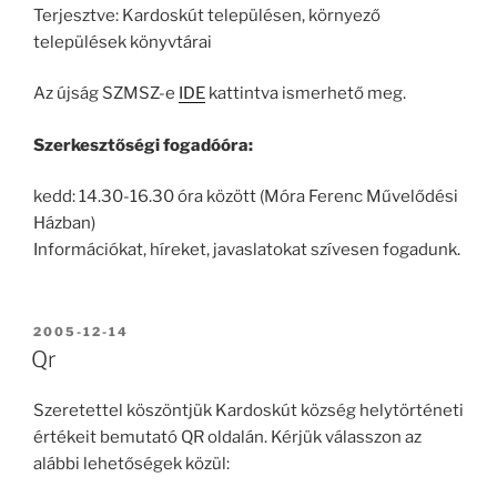
Terjesztve: Kardoskút településen, környező
települések könyvtárai
Az újság SZMSZ-e
IDE
kattintva ismerhető meg.
Szerkesztőségi fogadóóra:
kedd: 14.30-16.30 óra között (Móra Ferenc Művelődési
Házban)
Információkat, híreket, javaslatokat szívesen fogadunk.
BEKÜLDVE:
2005-12-14
Qr
Szeretettel köszöntjük Kardoskút község helytörténeti
értékeit bemutató QR oldalán. Kérjük válasszon az
alábbi lehetőségek közül: