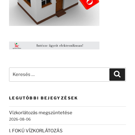
Keresés
Keresé
a
következő
kifejezésre:
LEGUTÓBBI BEJEGYZÉSEK
Vízkorlátozás megszüntetése
2026-08-06
I. FOKÚ VÍZKORLÁTOZÁS