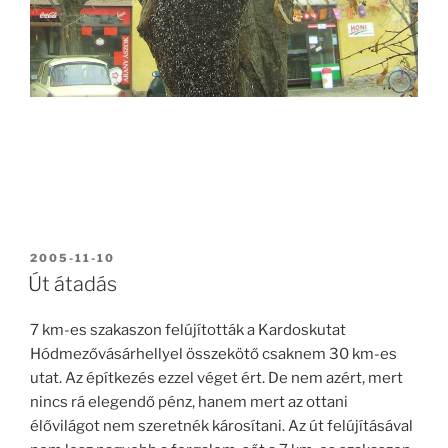
BEKÜLDVE:
2005-11-10
Út átadás
7 km-es szakaszon felújították a Kardoskutat
Hódmezővásárhellyel összekötő csaknem 30 km-es
utat. Az építkezés ezzel véget ért. De nem azért, mert
nincs rá elegendő pénz, hanem mert az ottani
élővilágot nem szeretnék károsítani. Az út felújításával