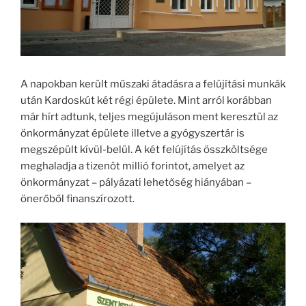
A napokban került műszaki átadásra a felújítási munkák
után Kardoskút két régi épülete. Mint arról korábban
már hírt adtunk, teljes megújuláson ment keresztül az
önkormányzat épülete illetve a gyógyszertár is
megszépült kívül-belül. A két felújítás összköltsége
meghaladja a tizenöt millió forintot, amelyet az
önkormányzat – pályázati lehetőség hiányában –
önerőből finanszírozott.