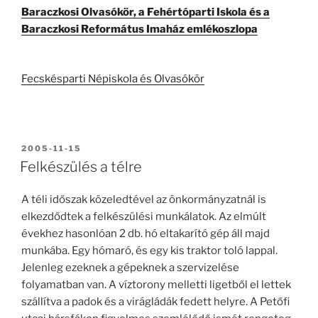
Baraczkosi Olvasókör, a Fehértóparti Iskola és a
Baraczkosi Református Imaház emlékoszlopa
Fecskésparti Népiskola és Olvasókör
BEKÜLDVE:
2005-11-15
Felkészülés a télre
A téli időszak közeledtével az önkormányzatnál is
elkezdődtek a felkészülési munkálatok. Az elmúlt
évekhez hasonlóan 2 db. hó eltakarító gép áll majd
munkába. Egy hómaró, és egy kis traktor toló lappal.
Jelenleg ezeknek a gépeknek a szervizelése
folyamatban van. A víztorony melletti ligetből el lettek
szállítva a padok és a virágládák fedett helyre. A Petőfi