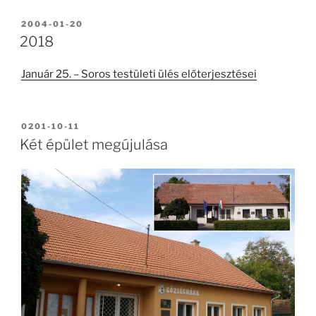
BEKÜLDVE:
2004-01-20
2018
Január 25. – Soros testületi ülés előterjesztései
BEKÜLDVE:
0201-10-11
Két épület megújulása