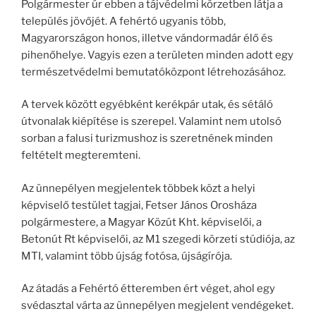
Polgármester úr ebben a tájvédelmi körzetben látja a
település jövőjét. A fehértó ugyanis több,
Magyarországon honos, illetve vándormadár élő és
pihenőhelye. Vagyis ezen a területen minden adott egy
természetvédelmi bemutatóközpont létrehozásához.
A tervek között egyébként kerékpár utak, és sétáló
útvonalak kiépítése is szerepel. Valamint nem utolsó
sorban a falusi turizmushoz is szeretnének minden
feltételt megteremteni.
Az ünnepélyen megjelentek többek közt a helyi
képviselő testület tagjai, Fetser János Orosháza
polgármestere, a Magyar Közút Kht. képviselői, a
Betonút Rt képviselői, az M1 szegedi körzeti stúdiója, az
MTI, valamint több újság fotósa, újságírója.
Az átadás a Fehértó étteremben ért véget, ahol egy
svédasztal várta az ünnepélyen megjelent vendégeket.