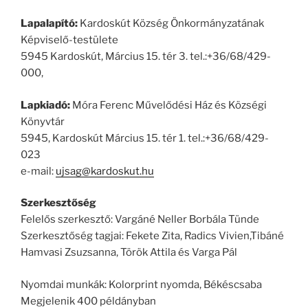
Lapalapító:
Kardoskút Község Önkormányzatának
Képviselő-testülete
5945 Kardoskút, Március 15. tér 3. tel.:+36/68/429-
000,
Lapkiadó:
Móra Ferenc Művelődési Ház és Községi
Könyvtár
5945, Kardoskút Március 15. tér 1. tel.:+36/68/429-
023
e-mail:
ujsag@kardoskut.hu
Szerkesztőség
Felelős szerkesztő: Vargáné Neller Borbála Tünde
Szerkesztőség tagjai: Fekete Zita, Radics Vivien,Tibáné
Hamvasi Zsuzsanna, Török Attila és Varga Pál
Nyomdai munkák: Kolorprint nyomda, Békéscsaba
Megjelenik 400 példányban