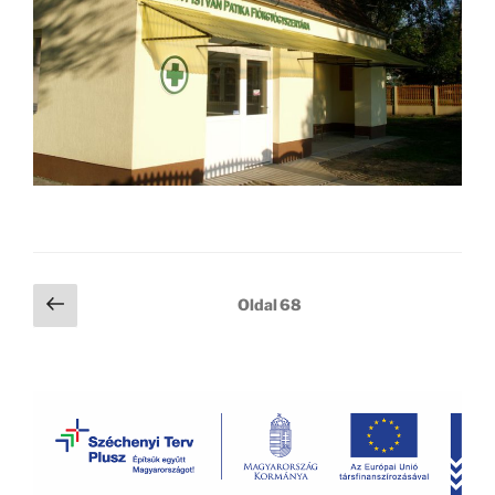
Bejegyzések
Előző
Oldal
68
oldal
lapozása