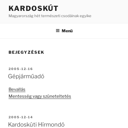
Tartalomhoz
KARDOSKÚT
Magyarország hét természeti csodáinak egyike
Menü
BEJEGYZÉSEK
BEKÜLDVE:
2005-12-16
Gépjárműadó
Bevallás
Mentesség vagy szüneteltetés
BEKÜLDVE:
2005-12-14
Kardoskúti Hírmondó