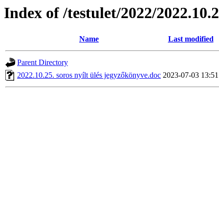
Index of /testulet/2022/2022.10.2
Name
Last modified
Parent Directory
2022.10.25. soros nyílt ülés jegyzőkönyve.doc
2023-07-03 13:51