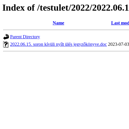
Index of /testulet/2022/2022.06.1
Name
Last mod
Parent Directory
2022.06.15. soron kívüli nyílt ülés jegyzőkönyve.doc
2023-07-03