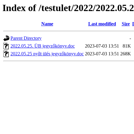
Index of /testulet/2022/2022.05.2
Name
Last modified
Size
Parent Directory
-
2022.05.25. ÜB jegyzőkönyv.doc
2023-07-03 13:51
81K
2022.05.25 nyílt ülés jegyzőkönyv.doc
2023-07-03 13:51
268K